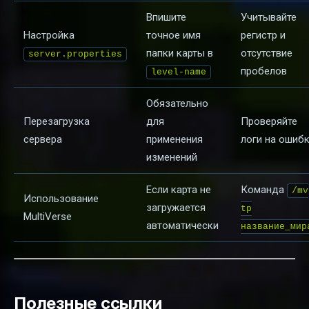
Впишите
Учитывайте
Настройка
точное имя
регистр и
папки карты в
отсутствие
server.properties
пробелов
level-name
Обязательно
Перезагрузка
для
Проверяйте
сервера
применения
логи на ошиб
изменений
Если карта не
Команда
/mv
Использование
загружается
tp
MultiVerse
автоматически
название_мир
Полезные ссылки