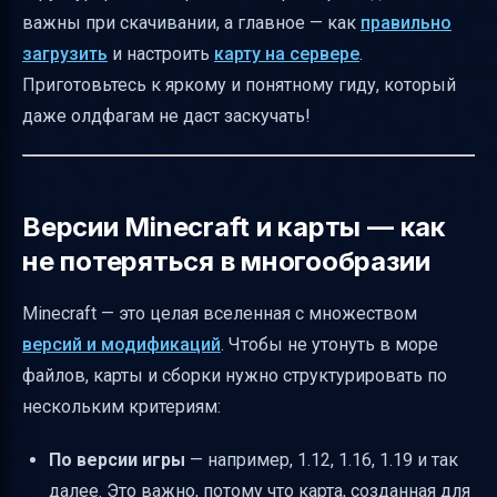
Безопасность и модерация — почему это
важны при скачивании, а главное — как
правильно
важно
загрузить
и настроить
карту на сервере
.
Лицензии и авторские права — как не
Приготовьтесь к яркому и понятному гиду, который
нарушить закон
даже олдфагам не даст заскучать!
Тон и стиль — дружелюбно, но без обмана
Вопросы перед скачиванием карты
Альтернативы загрузке карт
Версии Minecraft и карты — как
не потеряться в многообразии
Как загрузить карту на сервер через SFTP
(FileZilla)
Minecraft — это целая вселенная с множеством
Распространённые ошибки и как их
версий и модификаций
. Чтобы не утонуть в море
избежать
файлов, карты и сборки нужно структурировать по
Совместимость карты и сервера
нескольким критериям:
Визуальные элементы для удобства
По версии игры
— например, 1.12, 1.16, 1.19 и так
Термины для новичков
далее. Это важно, потому что карта, созданная для