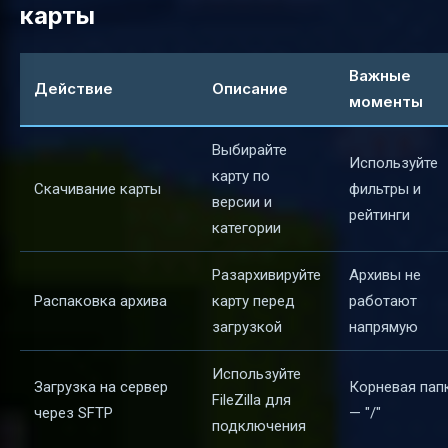
карты
Важные
Действие
Описание
моменты
Выбирайте
Используйте
карту по
Скачивание карты
фильтры и
версии и
рейтинги
категории
Разархивируйте
Архивы не
Распаковка архива
карту перед
работают
загрузкой
напрямую
Используйте
Загрузка на сервер
Корневая пап
FileZilla для
через SFTP
— "/"
подключения