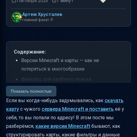
1 октября 2025
7 минут
Артем Хрусталев
главный фанат :P
Содержание:
Версии Minecraft и карты — как не
потеряться в многообразии
Фильтры для удобного поиска
Что показывать рядом с каждой версией
Показать полностью
карты
Если вы когда-нибудь задумывались, как
скачать
карту
с чужого
сервера Minecraft и поставить
её у
Сигналы доверия и как их читать
себя, то вы попали по адресу! В этом посте мы
Как объяснить разделы на странице с
разберёмся,
какие версии Minecraft
бывают, как
картами
структурировать карты, какие фильтры и данные