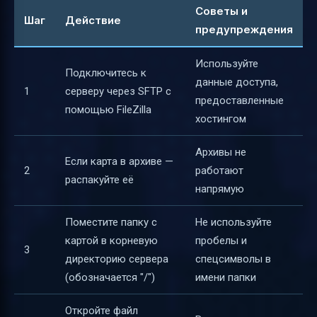
Советы и
Шаг
Действие
предупреждения
Используйте
Подключитесь к
данные доступа,
1
серверу через SFTP с
предоставленные
помощью FileZilla
хостингом
Архивы не
Если карта в архиве —
2
работают
распакуйте её
напрямую
Поместите папку с
Не используйте
картой в корневую
пробелы и
3
директорию сервера
спецсимволы в
(обозначается "/")
имени папки
Откройте файл