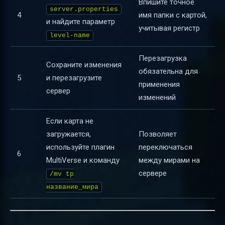
Впишите точное
server.properties
4
имя папки с картой,
и найдите параметр
учитывая регистр
level-name
Перезагрузка
Сохраните изменения
обязательна для
5
и перезагрузите
применения
сервер
изменений
Если карта не
загружается,
Позволяет
используйте плагин
переключаться
6
MultiVerse и команду
между мирами на
сервере
/mv tp
название_мира