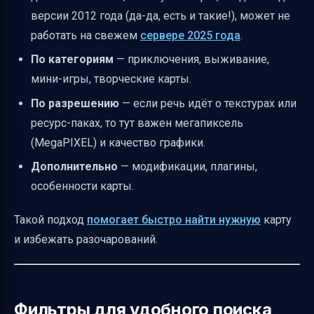
Итоговая таблица: основные шаги по
версии 2012 года (да-да, есть и такие!), может не
скачиванию и установке карты
работать на свежем
сервере 2025 года
.
Полезные ссылки
По категориям
— приключения, выживание,
мини-игры, творческие карты.
По разрешению
— если речь идёт о текстурах или
ресурс-паках, то тут важен мегапиксель
(MegaPIXEL) и качество графики.
Дополнительно
— модификации, плагины,
особенности карты.
Такой подход
помогает быстро найти нужную
карту
и избежать разочарований.
Фильтры для удобного поиска