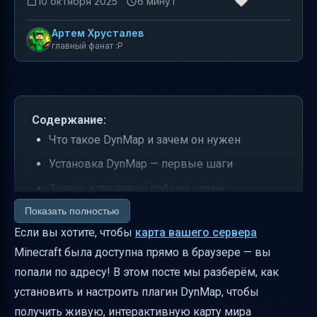
10 октября 2025
6 минут
Артем Хрусталев
главный фанат :P
Содержание:
Что такое DynMap и зачем он нужен
Установка DynMap — первые шаги
Запуск и проверка работы карты
Показать полностью
Как выбрать и изменить порт для DynMap
Если вы хотите, чтобы
карта вашего сервера
Включение режима высокой детализации
Minecraft была доступна прямо в браузере — вы
(HD)
попали по адресу! В этом посте мы разберём, как
Настройка отображения миров и их порядка
установить и настроить плагин DynMap, чтобы
Как скрыть мир или карту пещер
получить живую, интерактивную карту мира