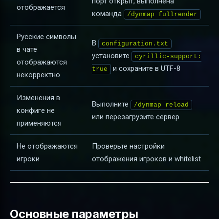
порт открыт, выполнена
отображается
команда
/dynmap fullrender
Русские символы
В
configuration.txt
в чате
установите
cyrillic-support:
отображаются
и сохраните в UTF-8
true
некорректно
Изменения в
Выполните
/dynmap reload
конфиге не
или перезагрузите сервер
применяются
Не отображаются
Проверьте настройки
игроки
отображения игроков и whitelist
Основные параметры