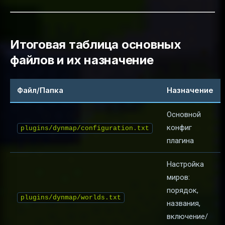
Итоговая таблица основных
файлов и их назначение
Файл/Папка
Назначение
Основной
конфиг
plugins/dynmap/configuration.txt
плагина
Настройка
миров:
порядок,
plugins/dynmap/worlds.txt
названия,
включение/