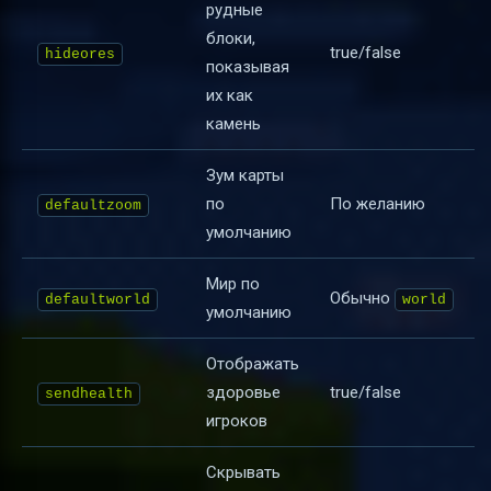
рудные
блоки,
true/false
hideores
показывая
их как
камень
Зум карты
по
По желанию
defaultzoom
умолчанию
Мир по
Обычно
defaultworld
world
умолчанию
Отображать
здоровье
true/false
sendhealth
игроков
Скрывать