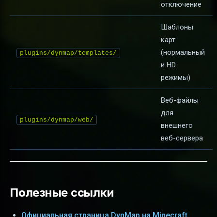
отключение
Шаблоны
карт
(нормальный
plugins/dynmap/templates/
и HD
режимы)
Веб-файлы
для
plugins/dynmap/web/
внешнего
веб-сервера
Полезные ссылки
Официальная страница DynMap на Minecraft