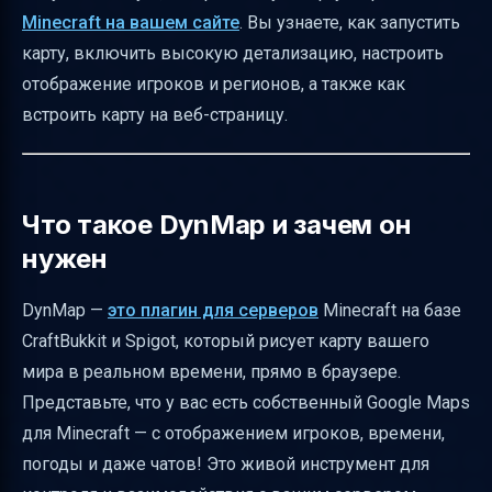
Отображение игроков и чатов на карте
Minecraft на вашем сайте
. Вы узнаете, как запустить
карту, включить высокую детализацию, настроить
Интеграция с WorldGuard, Residence и Towny
отображение игроков и регионов, а также как
Как встроить DynMap на сайт через iframe
встроить карту на веб-страницу.
Варианты развертывания DynMap и
безопасность
Частые проблемы и их решения
Что такое DynMap и зачем он
Основные параметры конфигурации в
нужен
configuration.txt
Минимальные требования к серверу
DynMap —
это плагин для серверов
Minecraft на базе
CraftBukkit и Spigot, который рисует карту вашего
Итоговая таблица основных файлов и их
мира в реальном времени, прямо в браузере.
назначение
Представьте, что у вас есть собственный Google Maps
Полезные ссылки
для Minecraft — с отображением игроков, времени,
погоды и даже чатов! Это живой инструмент для