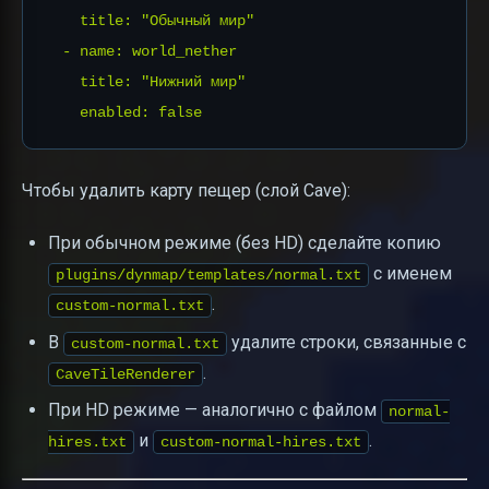
    title: "Обычный мир"

  - name: world_nether

    title: "Нижний мир"

Чтобы удалить карту пещер (слой Cave):
При обычном режиме (без HD) сделайте копию
с именем
plugins/dynmap/templates/normal.txt
.
custom-normal.txt
В
удалите строки, связанные с
custom-normal.txt
.
CaveTileRenderer
При HD режиме — аналогично с файлом
normal-
и
.
hires.txt
custom-normal-hires.txt