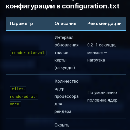
конфигурации в configuration.txt
Параметр
Описание
Рекомендации
Интервал
обновления
0.2–1 секунда,
тайлов
меньше —
renderinterval
карты
нагрузка
(секунды)
Количество
ядер
tiles-
По умолчанию
процессора
rendered-at-
половина ядер
для
once
рендера
Скрыть