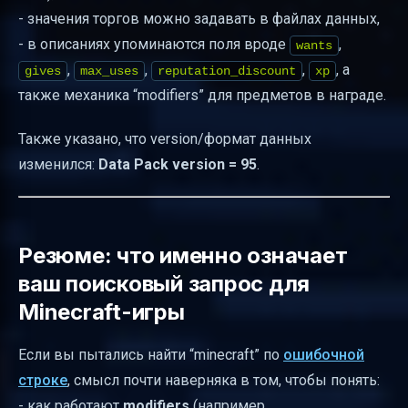
- значения торгов можно задавать в файлах данных,
- в описаниях упоминаются поля вроде
,
wants
,
,
,
, а
gives
max_uses
reputation_discount
xp
также механика “modifiers” для предметов в награде.
Также указано, что version/формат данных
изменился:
Data Pack version = 95
.
Резюме: что именно означает
ваш поисковый запрос для
Minecraft-игры
Если вы пытались найти “minecraft” по
ошибочной
строке
, смысл почти наверняка в том, чтобы понять:
- как работают
modifiers
(например,