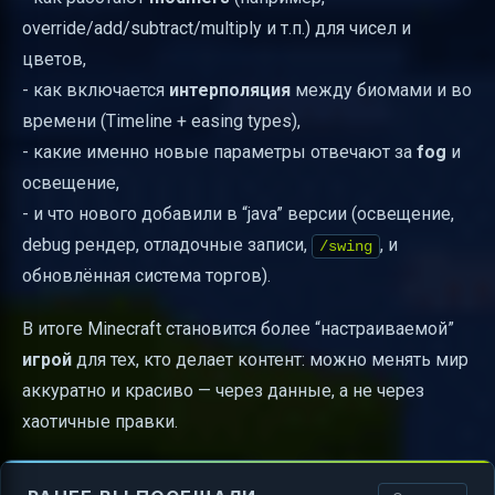
override/add/subtract/multiply и т.п.) для чисел и
цветов,
- как включается
интерполяция
между биомами и во
времени (Timeline + easing types),
- какие именно новые параметры отвечают за
fog
и
освещение,
- и что нового добавили в “java” версии (освещение,
debug рендер, отладочные записи,
, и
/swing
обновлённая система торгов).
В итоге Minecraft становится более “настраиваемой”
игрой
для тех, кто делает контент: можно менять мир
аккуратно и красиво — через данные, а не через
хаотичные правки.