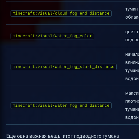
туман
minecraft:visual/cloud_fog_end_distance
облак
цвет 
minecraft:visual/water_fog_color
под в
начал
влиян
minecraft:visual/water_fog_start_distance
туман
водой
макси
плотн
minecraft:visual/water_fog_end_distance
туман
водой
Ещё одна важная вещь: итог подводного тумана