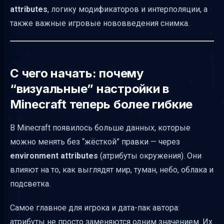
attributes
, логику модификаторов и интерполяции, а
easing types в Minecraft: какие “кривые”
также важные игровые нововведения снимка.
доступны
Форматы цветов: RGB и ARGB — как это
записывается в Minecraft
С чего начать: почему
Fog в Minecraft: основные атрибуты тумана,
“визуальные” настройки в
которые реально меняют картинку
Minecraft теперь более гибкие
Как настроить цвет и расстояния тумана
(быстрый принцип)
В Minecraft появилось больше данных, которые
Нововведения в обновлении Minecraft Java
можно менять без “жёсткой” правки — через
Edition (снимок): что стоит знать
environment attributes
(атрибуты окружения). Они
влияют на то, как выглядят мир, туман, небо, облака и
Что ещё появилось: интерфейс отладки и
подсветка.
команда /swing
Торги жителей стали data-driven
Самое главное для игрока и дата-пак автора:
Резюме: что именно означает ваш
атрибуты не просто заменяются одним значением. Их