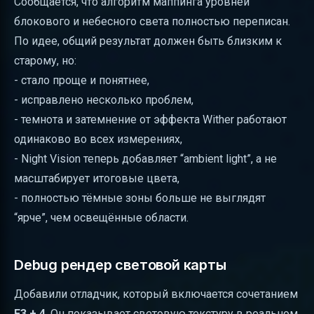
Сообщается, что алгоритм маппинга уровней
блокового и небесного света полностью переписан.
По идее, общий результат должен быть близким к
старому, но:
- стало проще и понятнее,
- исправлено несколько проблем,
- темнота и затемнение от эффекта Wither работают
одинаково во всех измерениях,
- Night Vision теперь добавляет “ambient light”, а не
масштабирует итоговые цвета,
- полностью тёмные зоны больше не выглядят
“ярче”, чем освещённые области.
Debug рендер световой карты
Добавили отладчик, который включается сочетанием
F3 + 4
. Он показывает световую текстуру в реальном