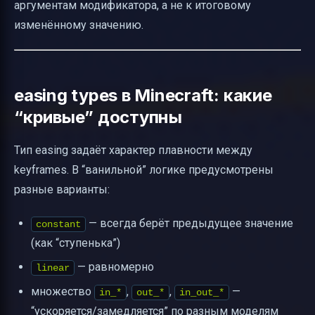
аргументам модификатора, а не к итоговому
изменённому значению.
easing types в Minecraft: какие
“кривые” доступны
Тип easing задаёт характер плавности между
keyframes. В “ванильной” логике предусмотрены
разные варианты:
— всегда берёт предыдущее значение
constant
(как “ступенька”)
— равномерно
linear
множество
,
,
—
in_*
out_*
in_out_*
“ускоряется/замедляется” по разным моделям