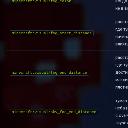
когда
minecraft:visual/fog_color
не в в
расст
где т
minecraft:visual/fog_start_distance
начин
влият
расст
где т
дости
minecraft:visual/fog_end_distance
макси
плотн
туман
неба 
minecraft:visual/sky_fog_end_distance
с over
skybox