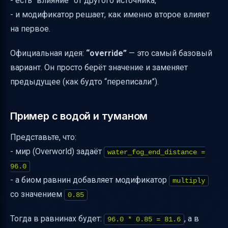
- есть “влияние” от другого источника,
- и модификатор решает, как именно второе влияет
на первое.
Официальная идея:
“override”
— это самый базовый
вариант. Он просто берёт значение и заменяет
предыдущее (как будто “переписали”).
Пример с водой и туманом
Представьте, что:
- мир (Overworld) задаёт
water_fog_end_distance =
96.0
- а биом равнин добавляет модификатор
multiply
со значением
0.85
Тогда в равнинах будет:
, а в
96.0 * 0.85 = 81.6