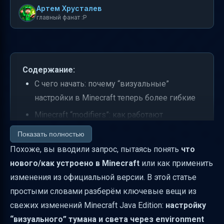
Артем Хрусталев
главный фанат :P
Содержание:
С чего начать: почему “визуальные”
настройки в Minecraft теперь более гибкие
Minecraft “modifiers”: как работают
модификаторы значений атрибутов
Показать полностью
Какие модификаторы бывают для чисел
Похоже, вы вводили запрос, пытаясь понять
что
(float) в Minecraft
нового/как устроено в Minecraft
или как применить
изменения из официальной версии. В этой статье
Интерполяция в Minecraft: как происходит
простыми словами разберём ключевые вещи из
плавный переход между биомами
свежих изменений Minecraft Java Edition:
настройку
Интерполяция внутри временных шкал: как
“визуального” тумана и света через environment
менять атрибут во времени