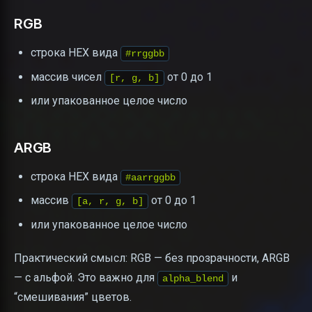
RGB
строка HEX вида
#rrggbb
массив чисел
от 0 до 1
[r, g, b]
или упакованное целое число
ARGB
строка HEX вида
#aarrggbb
массив
от 0 до 1
[a, r, g, b]
или упакованное целое число
Практический смысл: RGB — без прозрачности, ARGB
— с альфой. Это важно для
и
alpha_blend
“смешивания” цветов.