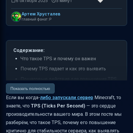
6 октября 2025
5 минут
Артем Хрусталев
главный фанат :P
Содержание:
Что такое TPS и почему он важен
Почему TPS падает и как это выявить
Пошаговые действия для повышения TPS
Показать полностью
Настройки ядра и плагины, влияющие на
Если вы когда-
либо запускали сервер
Minecraft, то
TPS
знаете, что
TPS (Ticks Per Second)
— это сердце
Диагностика и мониторинг TPS
производительности вашего мира. В этом посте мы
Тестирование перед продакшеном
разберём, что такое TPS, почему его повышение
Практические советы по JVM и памяти
критично для стабильности сервера, как выявлять