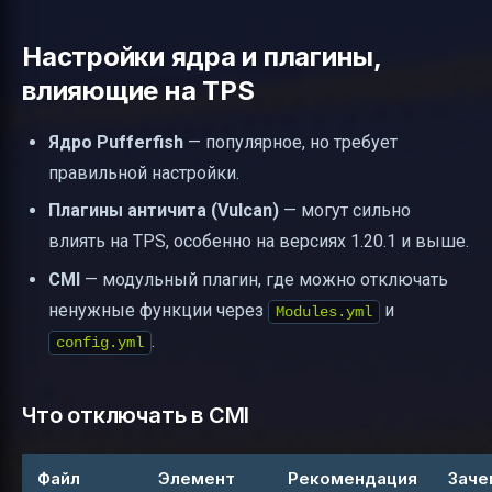
Настройки ядра и плагины,
влияющие на TPS
Ядро Pufferfish
— популярное, но требует
правильной настройки.
Плагины античита (Vulcan)
— могут сильно
влиять на TPS, особенно на версиях 1.20.1 и выше.
CMI
— модульный плагин, где можно отключать
ненужные функции через
и
Modules.yml
.
config.yml
Что отключать в CMI
Файл
Элемент
Рекомендация
Заче