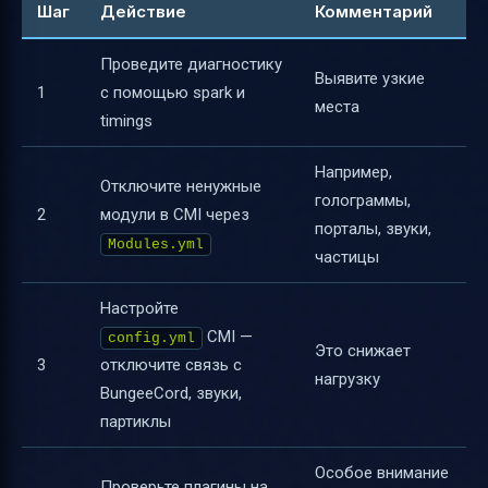
Шаг
Действие
Комментарий
Проведите диагностику
Выявите узкие
1
с помощью spark и
места
timings
Например,
Отключите ненужные
голограммы,
2
модули в CMI через
порталы, звуки,
Modules.yml
частицы
Настройте
CMI —
config.yml
Это снижает
3
отключите связь с
нагрузку
BungeeCord, звуки,
партиклы
Особое внимание
Проверьте плагины на