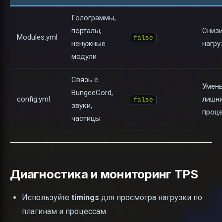
Голограммы,
порталы,
Сниз
Modules.yml
false
ненужные
нагру
модули
Связь с
Умен
BungeeCord,
config.yml
лишн
false
звуки,
проц
частицы
Диагностика и мониторинг TPS
Используйте
timings
для просмотра нагрузки по
плагинам и процессам.