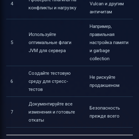
4
Vulcan и другим
конфликты и нагрузку
античитам
Например,
Используйте
правильная
5
оптимальные флаги
настройка памяти
JVM для сервера
и garbage
collection
Создайте тестовую
Не рискуйте
6
среду для стресс-
продакшеном
тестов
Документируйте все
Безопасность
7
изменения и готовьте
прежде всего
откаты