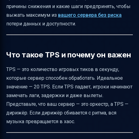
Баланс между производительностью и
причины снижения и какие шаги предпринять, чтобы
качеством игры
выжать максимум из
вашего сервера без риска
потери данных и доступности.
Пример успешной оптимизации
Риски и как их минимизировать
Как правильно документировать
Что такое TPS и почему он важен
изменения
Итоги и реалистичные сроки
TPS — это количество игровых тиков в секунду,
Полезные ссылки
которые сервер способен обработать. Идеальное
значение — 20 TPS. Если TPS падает, игроки начинают
замечать лаги, задержки и даже вылеты.
Представьте, что ваш сервер — это оркестр, а TPS —
дирижёр. Если дирижёр сбивается с ритма, вся
музыка превращается в хаос.