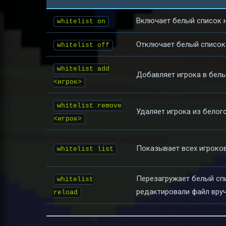
Включает белый список 
whitelist on
Отключает белый список
whitelist off
whitelist add
Добавляет игрока в бел
<игрок>
whitelist remove
Удаляет игрока из белог
<игрок>
Показывает всех игроков
whitelist list
Перезагружает белый спи
whitelist
редактировали файл вру
reload