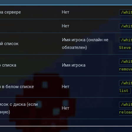
на сервере
Нет
/whi
Нет
/whi
Имя игрока (онлайн не
/whi
ый список
обязателен)
Steve
/whi
о списка
Имя игрока
remov
/whi
 в белом списке
Нет
list
сок с диска (если
/whi
Нет
чную)
reloa