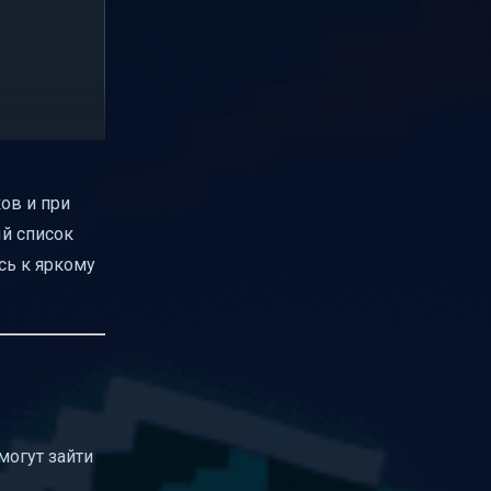
ов и при
ый список
сь к яркому
могут зайти