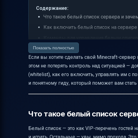
Содержание:
Что такое белый список сервера и заче
Как включить белый список на сервере
Команды для управления белым списк
Показать полностью
Как работают команды и что ожидать
Если вы хотите сделать свой Minecraft-сервер
Практические примеры использования
этом не потерять контроль над ситуацией — до
Особенности оффлайн-режима (onlinemo
(whitelist), как его включить, управлять им 
Как изменить сообщение об отказе в до
и понятному гиду, который поможет вам стать 
Типичные ошибки и как их избежать
Рекомендации по безопасности и упра
Итоговая инструкция для новичков
Что такое белый список серв
Полезные ссылки
Белый список — это как VIP-перечень гостей на
и играть. Остальные — увы, мимо прохода. Это 