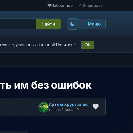
Избранное
О проекте
Найти
Меню
cookie, указанных в данной Политике.
OK
ять им без ошибок
Артем Хрусталев
главный фанат :P