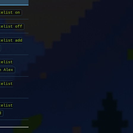
telist on
telist off
telist add
telist
e Alex
telist
telist
d