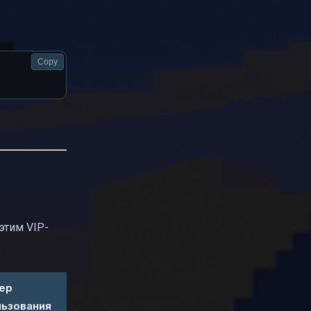
Copy
этим VIP-
ер
льзования