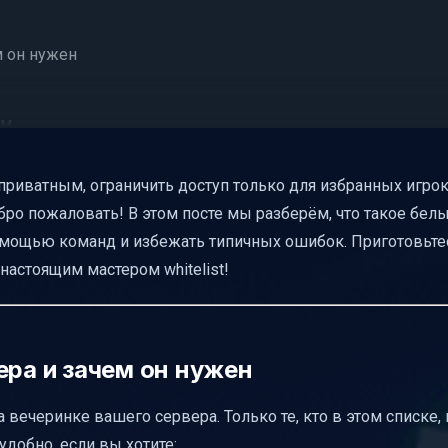
м он нужен
ом
 приватным, ограничить доступ только для избранных игрок
бро пожаловать! В этом посте мы разберём, что такое бел
de=false)
с помощью команд и избежать типичных ошибок. Приготовьте
ступе
настоящим мастером whitelist!
влению
ера и зачем он нужен
 вечеринке вашего сервера. Только те, кто в этом списке, 
удобно, если вы хотите: