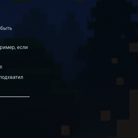
 быть
ример, если
е.
 подхватил