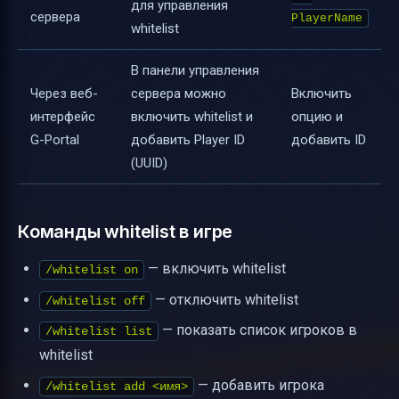
для управления
сервера
PlayerName
whitelist
В панели управления
Через веб-
сервера можно
Включить
интерфейс
включить whitelist и
опцию и
G-Portal
добавить Player ID
добавить ID
(UUID)
Команды whitelist в игре
— включить whitelist
/whitelist on
— отключить whitelist
/whitelist off
— показать список игроков в
/whitelist list
whitelist
— добавить игрока
/whitelist add <имя>