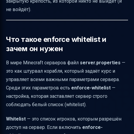
закрытую крепость, из которой никто не выйдет (и
Таблица основных настроек whitelist и
не войдёт).
связанных параметров
Итог
Полезные ссылки
Что такое enforce whitelist и
зачем он нужен
В мире Minecraft серверов файл
server.properties
—
это как штурвал корабля, который задаёт курс и
управляет всеми важными параметрами сервера.
Среди этих параметров есть
enforce-whitelist
—
настройка, которая заставляет сервер строго
соблюдать белый список (whitelist).
Whitelist
— это список игроков, которым разрешён
доступ на сервер. Если включить
enforce-