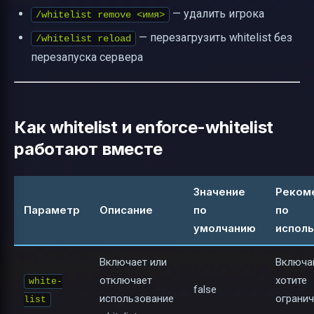
— удалить игрока
/whitelist remove <имя>
— перезагрузить whitelist без
/whitelist reload
перезапуска сервера
Как whitelist и enforce-whitelist
работают вместе
Значение
Реком
Параметр
Описание
по
по
умолчанию
испол
Включает или
Включай
отключает
хотите
white-
false
использование
огранич
list