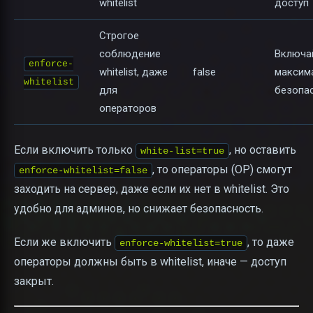
whitelist
доступ
Строгое
соблюдение
Включа
enforce-
whitelist, даже
false
максим
whitelist
для
безопа
операторов
Если включить только
, но оставить
white-list=true
, то операторы (OP) смогут
enforce-whitelist=false
заходить на сервер, даже если их нет в whitelist. Это
удобно для админов, но снижает безопасность.
Если же включить
, то даже
enforce-whitelist=true
операторы должны быть в whitelist, иначе — доступ
закрыт.