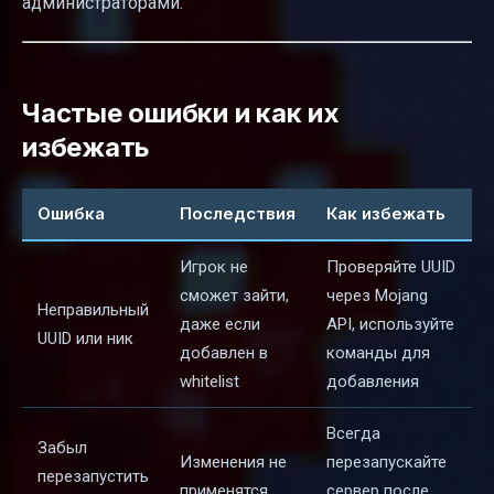
администраторами.
Частые ошибки и как их
избежать
Ошибка
Последствия
Как избежать
Игрок не
Проверяйте UUID
сможет зайти,
через Mojang
Неправильный
даже если
API, используйте
UUID или ник
добавлен в
команды для
whitelist
добавления
Всегда
Забыл
Изменения не
перезапускайте
перезапустить
применятся
сервер после