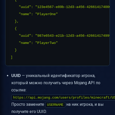
    "uuid": "123e4567-e89b-12d3-a456-426614174000",
    "name": "PlayerOne"

  },

  {

    "uuid": "987e6543-e21b-12d3-a456-426614174999",
    "name": "PlayerTwo"

  }

UUID
— уникальный идентификатор игрока,
который можно получить через Mojang API по
ссылке:
https://api.mojang.com/users/profiles/minecraft/U
Просто замените
на ник игрока, и вы
USERNAME
получите его UUID.