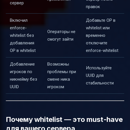
сервер
правок
Включил
Добавьте OP в
enforce-
whitelist или
Операторы не
whitelist без
временно
смогут зайти
добавления
отключите
OP в whitelist
enforce-whitelist
Добавление
Возможны
Используйте
игроков по
проблемы при
UUID для
никнейму без
смене ника
стабильности
UUID
игроком
Почему whitelist — это must-have
для вашего сервера