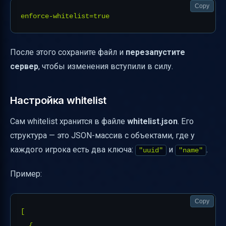
Copy
После этого сохраните файл и
перезапустите
сервер
, чтобы изменения вступили в силу.
Настройка whitelist
Сам whitelist хранится в файле
whitelist.json
. Его
структура — это JSON-массив с объектами, где у
каждого игрока есть два ключа:
и
.
"uuid"
"name"
Пример:
Copy
[

  {
