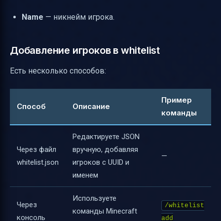
Name
— никнейм игрока.
Добавление игроков в whitelist
Есть несколько способов:
Пример
Способ
Описание
команды
Редактируете JSON
Через файл
вручную, добавляя
—
whitelist.json
игроков с UUID и
именем
Используете
Через
/whitelist
команды Minecraft
консоль
add