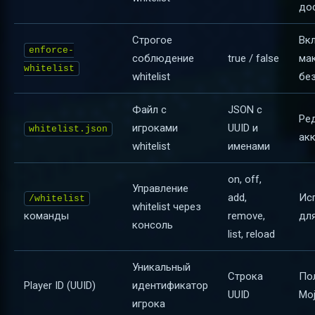
до
Строгое
Вк
enforce-
соблюдение
true / false
ма
whitelist
whitelist
бе
Файл с
JSON с
Ре
игроками
UUID и
whitelist.json
ак
whitelist
именами
on, off,
Управление
add,
Ис
/whitelist
whitelist через
команды
remove,
дл
консоль
list, reload
Уникальный
Строка
По
Player ID (UUID)
идентификатор
UUID
Moj
игрока