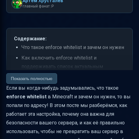
Артем Хрусталев
главный фанат :P
Содержание:
Что такое enforce whitelist и зачем он нужен
Как включить enforce whitelist и
поддерживать список актуальным
Как whitelist и enforce-whitelist работают
Показать полностью
вместе
Если вы когда-нибудь задумывались, что такое
enforce whitelist
в Minecraft и зачем он нужен, то вы
Практические советы по работе с whitelist
попали по адресу! В этом посте мы разберёмся, как
на G-Portal
работает эта настройка, почему она важна для
Частые ошибки и как их избежать
безопасности вашего сервера, и как её правильно
Почему whitelist — это must-have для
использовать, чтобы не превратить ваш сервер в
вашего сервера