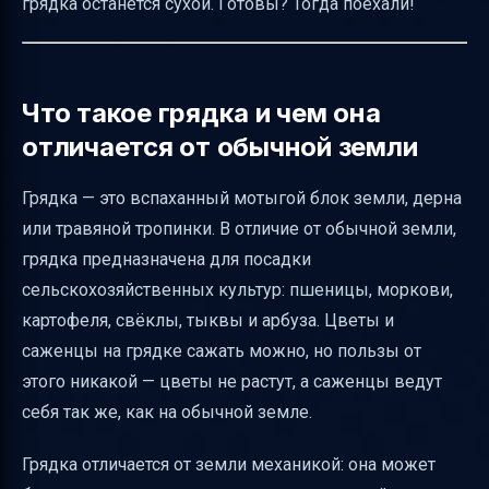
грядка останется сухой. Готовы? Тогда поехали!
использование
Какие культуры можно сажать на грядке
Практические советы по уходу за грядкой
Что такое грядка и чем она
Таблица сравнения увлажнения грядки
отличается от обычной земли
Заключение
Грядка — это вспаханный мотыгой блок земли, дерна
Полезные ссылки
или травяной тропинки. В отличие от обычной земли,
грядка предназначена для посадки
сельскохозяйственных культур: пшеницы, моркови,
картофеля, свёклы, тыквы и арбуза. Цветы и
саженцы на грядке сажать можно, но пользы от
этого никакой — цветы не растут, а саженцы ведут
себя так же, как на обычной земле.
Грядка отличается от земли механикой: она может