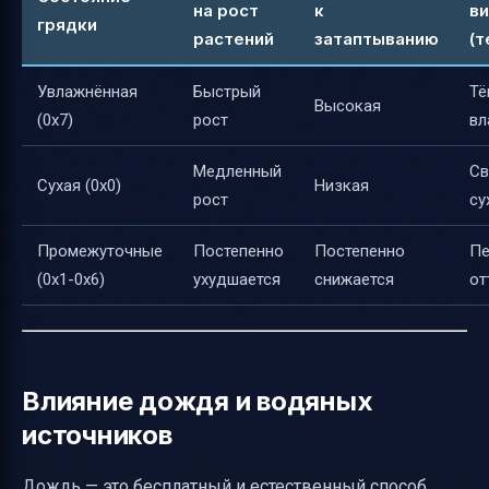
на рост
к
в
грядки
растений
затаптыванию
(т
Увлажнённая
Быстрый
Тё
Высокая
(0x7)
рост
вл
Медленный
Св
Сухая (0x0)
Низкая
рост
су
Промежуточные
Постепенно
Постепенно
Пе
(0x1-0x6)
ухудшается
снижается
от
Влияние дождя и водяных
источников
Дождь — это бесплатный и естественный способ