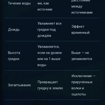
расстояние
Течение воды
же, как
между
источник
источниками
Увлажняет все
Эффект
Дождь
грядки под
временный
дождём
Увлажняется,
Высота
если на уровне
Выше — не
грядки
или на 1 выше
увлажняется
воды
Исключение —
Превращает
приручённые
Затаптывание
грядку в землю
волки и
оцелоты