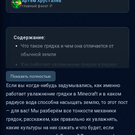
Артем Хрусталев
главный фанат :P
Содержание:
Что такое грядка и чем она отличается от
обычной земли
Как работает увлажнение грядки и радиус
действия воды
Показать полностью
Что происходит с грядкой при увлажнении
Если вы когда-нибудь задумывались, как именно
и без него
работает увлажнение грядки в Minecraft и в каком
радиусе вода способна насыщать землю, то этот пост
Влияние дождя и водяных источников
— для вас! Мы разберём все тонкости механики
Как правильно создать и увлажнить грядку
грядок, расскажем, как правильно их увлажнять,
Что будет, если грядку затоптать
какие культуры на них сажать и что будет, если
Значения данных блока грядки и их