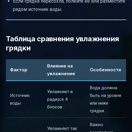
Если грядка пересохла, полейте её или разместите
рядом источник воды.
Таблица сравнения увлажнения
грядки
Влияние на
Фактор
Особенности
увлажнение
Вода должна
Увлажняет в
Источник
быть на уровне
радиусе 4
воды
или ниже
блоков
грядки
Важно
Увлажняет так