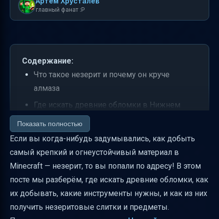
Артем Хрусталев
главный фанат :P
Содержание:
Что такое незерит и почему он круче
алмаза
Где искать древние обломки в Нижнем
мире
Показать полностью
Как найти и добыть древние обломки
Если вы когда-нибудь задумывались, как добыть
самый крепкий и огнеустойчивый материал в
Как работает динамитная добыча и меры
Minecraft — незерит, то вы попали по адресу! В этом
безопасности
посте мы разберём, где искать древние обломки, как
Метод с кроватями — игра на грани жизни и
их добывать, какие инструменты нужны, и как из них
смерти
получить незеритовые слитки и предметы.
Зачарованная кирка и скорость добычи