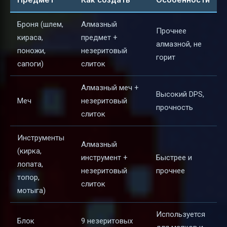
Броня (шлем,
Алмазный
Прочнее
кираса,
предмет +
алмазной, не
поножи,
незеритовый
горит
сапоги)
слиток
Алмазный меч +
Высокий DPS,
Меч
незеритовый
прочность
слиток
Инструменты
Алмазный
(кирка,
инструмент +
Быстрее и
лопата,
незеритовый
прочнее
топор,
слиток
мотыга)
Используется
Блок
9 незеритовых