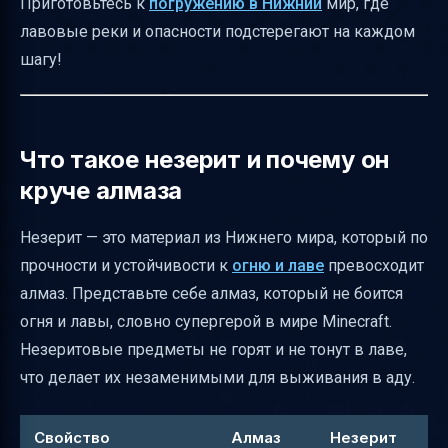
Приготовьтесь к
погружению в Нижний
мир, где
От древних обломков к незеритовым
лавовые реки и опасности подстерегают на каждом
слиткам
шагу!
Консольные команды для быстрого
получения незерита
Что можно создать из незерита
Что такое незерит и почему он
Апгрейд алмазных предметов до
круче алмаза
незеритовых
Незерит — это материал из Нижнего мира, который по
Советы по выживанию в Нижнем мире при
прочности и устойчивости к
огню и лаве
превосходит
добыче незерита
алмаз. Представьте себе алмаз, который не боится
Краткий план новичка для поиска незерита
огня и лавы, словно супергерой в мире Minecraft.
Итог
Незеритовые предметы не горят и не тонут в лаве,
Полезные ссылки
что делает их незаменимыми для выживания в аду.
Свойство
Алмаз
Незерит