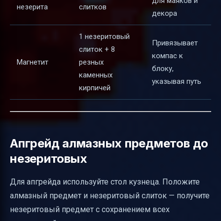
для маяков и
незерита
слитков
декора
1 незеритовый
Привязывает
слиток + 8
компас к
Магнетит
резных
блоку,
каменных
указывая путь
кирпичей
Апгрейд алмазных предметов до
незеритовых
Для апгрейда используйте стол кузнеца. Положите
алмазный предмет и незеритовый слиток — получите
незеритовый предмет с сохранением всех