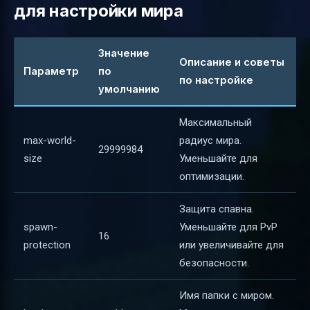
для настройки мира
Значение
Описание и советы
Параметр
по
по настройке
умолчанию
Максимальный
max-world-
радиус мира.
29999984
size
Уменьшайте для
оптимизации.
Защита спавна.
spawn-
Уменьшайте для PvP
16
protection
или увеличивайте для
безопасности.
Имя папки с миром.