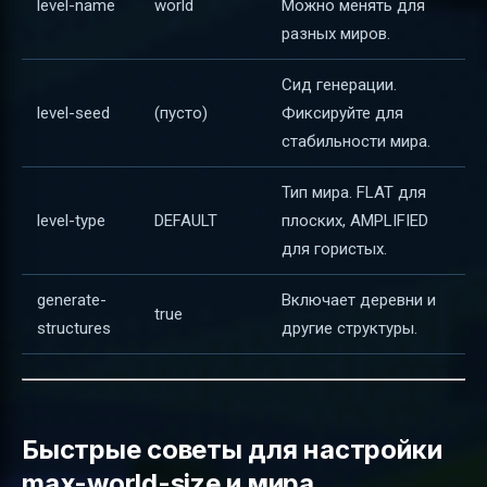
level-name
world
Можно менять для
разных миров.
Сид генерации.
level-seed
(пусто)
Фиксируйте для
стабильности мира.
Тип мира. FLAT для
level-type
DEFAULT
плоских, AMPLIFIED
для гористых.
generate-
Включает деревни и
true
structures
другие структуры.
Быстрые советы для настройки
max-world-size и мира