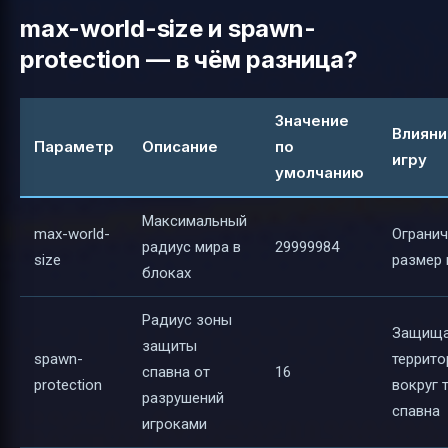
max-world-size и spawn-
protection — в чём разница?
Значение
Влияни
Параметр
Описание
по
игру
умолчанию
Максимальный
max-world-
Огранич
радиус мира в
29999984
size
размер 
блоках
Радиус зоны
Защища
защиты
spawn-
террит
спавна от
16
protection
вокруг 
разрушений
спавна
игроками