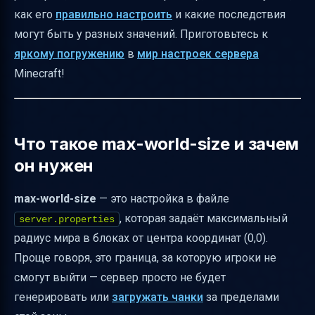
как его
правильно настроить
и какие последствия
Дополнительные советы по настройке
могут быть у разных значений. Приготовьтесь к
мира
яркому погружению
в
мир настроек сервера
Важные моменты безопасности и
Minecraft!
производительности
Таблица основных параметров для
настройки мира
Что такое max-world-size и зачем
Быстрые советы для настройки max-world-
он нужен
size и мира
max-world-size
— это настройка в файле
Заключение
, которая задаёт максимальный
server.properties
Полезные ссылки
радиус мира в блоках от центра координат (0,0).
Проще говоря, это граница, за которую игроки не
смогут выйти — сервер просто не будет
генерировать или
загружать чанки
за пределами