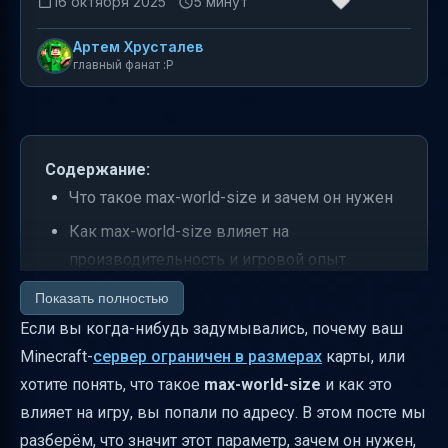
16 октября 2025
5 минут
Артем Хрусталев
главный фанат :P
Содержание:
Что такое max-world-size и зачем он нужен
Как max-world-size влияет на
производительность и игровой опыт
Практический пример настройки max-world-
Показать полностью
size
Если вы когда-нибудь задумывались, почему ваш
Minecraft-
сервер ограничен в размерах
карты, или
max-world-size и spawn-protection — в чём
хотите понять, что такое
max-world-size
и как это
разница?
влияет на игру, вы попали по адресу. В этом посте мы
Как правильно выбрать значение max-
разберём, что значит этот параметр, зачем он нужен,
world-size