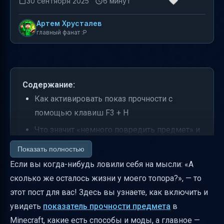
30 сентября 2025
6 минут
Артем Хрусталев
главный фанат :P
Содержание:
Как активировать показ прочности с
помощью клавиш F3 + H
Что значит «немного повредить предмет» и
как не сломать его
Показать полностью
На каких серверах и версиях работает
Если вы когда-нибудь ловили себя на мысли: «А
метод
сколько же осталось жизни у моего топора?», — то
этот пост для вас! Здесь вы узнаете, как включить и
Какие предметы показывают прочность
увидеть
показатель прочности предмета
в
Как выглядит индикатор прочности по
Minecraft, какие есть способы и моды, а главное —
умолчанию