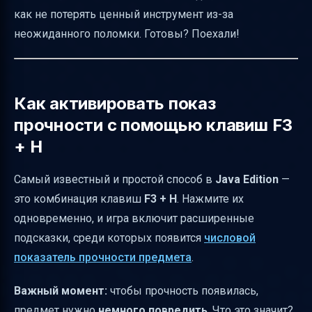
как не потерять ценный инструмент из-за
Альтернативные способы проверки
неожиданного поломки. Готовы? Поехали!
прочности
Практические советы по поддержанию
прочности
Как активировать показ
Как понять, что метод сработал
прочности с помощью клавиш F3
Как убрать интерфейс прочности
+ H
Установка мода Durability Show через Forge
Самый известный и простой способ в
Java Edition
—
Возможные проблемы и их решение
это комбинация клавиш
F3 + H
. Нажмите их
Итоговая таблица способов просмотра
одновременно, и игра включит расширенные
прочности
подсказки, среди которых появится
числовой
Полезные ссылки
показатель прочности предмета
.
Важный момент:
чтобы прочность появилась,
предмет нужно
немного повредить
. Что это значит?