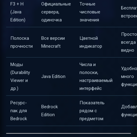
F3 + H
Официальные
Точные
Беспла
(Java
сервера,
числовые
встрое
Edition)
одиночка
значения
Просто
Полоска
Все версии
Цветной
всегда
прочности
Minecraft
индикатор
видно
Моды
Числа и
Удобно
(Durability
полоски,
Java Edition
много
Viewer и
настраиваемый
функци
др.)
интерфейс
Ресурс-
Показатель
Bedrock
Добавл
пак для
рядом с
Edition
функц
Bedrock
предметом