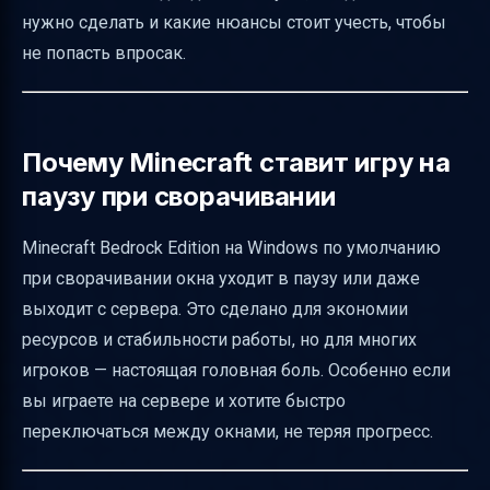
Почему не стоит использовать устаревший
нужно сделать и какие нюансы стоит учесть, чтобы
браузер на форуме
не попасть впросак.
Кратко о сборках Minecraft на форуме
Как оформить информацию о ролях и
активности на форуме
Почему Minecraft ставит игру на
Итоговая структура текста для понятности
паузу при сворачивании
Полезные ссылки
Minecraft Bedrock Edition на Windows по умолчанию
при сворачивании окна уходит в паузу или даже
выходит с сервера. Это сделано для экономии
ресурсов и стабильности работы, но для многих
игроков — настоящая головная боль. Особенно если
вы играете на сервере и хотите быстро
переключаться между окнами, не теряя прогресс.