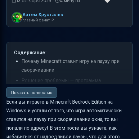
13 октября 2025
4 минуты
Артем Хрусталев
главный фанат :P
Содержание:
Почему Minecraft ставит игру на паузу при
сворачивании
Решение проблемы — программа
AppLifecycleOptOut
Показать полностью
Пошаговая инструкция по отключению
Если вы играете в Minecraft Bedrock Edition на
паузы
Windows и устали от того, что игра автоматически
ставится на паузу при сворачивании окна, то вы
Важные предупреждения и нюансы
попали по адресу! В этом посте вы узнаете, как
Как проверить, что пауза отключена
избавиться от надоедливой паузы, что для этого