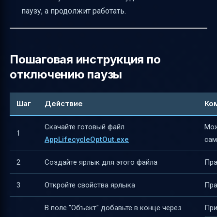
паузу, а продолжит работать.
Пошаговая инструкция по
отключению паузы
Шаг
Действие
Ко
Скачайте готовый файл
Мож
1
AppLifecycleOptOut.exe
сам
2
Создайте ярлык для этого файла
Пра
3
Откройте свойства ярлыка
Пра
В поле "Объект" добавьте в конце через
При