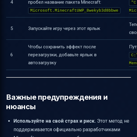
4
пробел название пакета Minecraft:
"C
Microsoft.MinecraftUWP_8wekyb3d8bbwe
Mic
Теп
5
Запускайте игру через этот ярлык
сво
Чтобы сохранить эффект после
Пут
6
перезагрузки, добавьте ярлык в
C:
автозагрузку
Men
Важные предупреждения и
нюансы
Используйте на свой страх и риск.
Этот метод не
поддерживается официально разработчиками