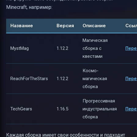
Minecraft, например:
Название
Версия
Описание
Ссы
Магическая
MystMag
1.12.2
сборка с
Пере
квестами
Космо-
ReachForTheStars
1.12.2
магическая
Пере
сборка
Прогрессивная
TechGears
1.16.5
индустриальная
Пере
сборка
Каждая сборка имеет свои особенности и подходит