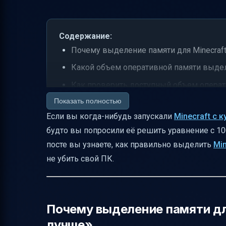
Содержание:
Почему выделение памяти для Minecraft
Какой объем оперативной памяти выдел
Как проверить доступный объем операт
Показать полностью
Как изменить объем выделяемой памяти
Если вы когда-нибудь запускали
Minecraft с к
Что означают параметры JVM и стоит ли
будто вы попросили её решить уравнение с 10
Нужно ли 64-битная Java для выделения
посте вы узнаете, как правильно выделить
Mi
Как проверить, сколько памяти Minecraf
не убить свой ПК.
Настройка памяти в других лаунчерах
Что делать, если после изменения памят
Практические советы для оптимальной р
Почему выделение памяти дл
лучше»
Итоговая таблица параметров JVM для M