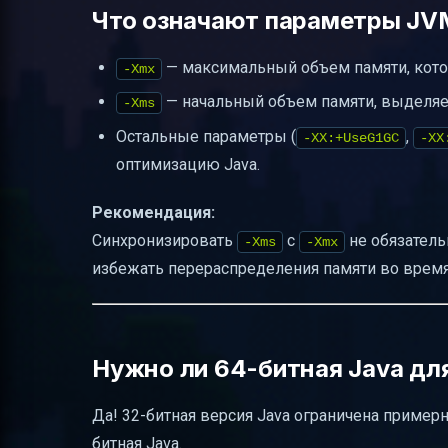
Что означают параметры JVM
— максимальный объем памяти, кот
-Xmx
— начальный объем памяти, выделяе
-Xms
Остальные параметры (
,
-XX:+UseG1GC
-XX
оптимизацию Java.
Рекомендация:
Синхронизировать
с
не обязатель
-Xms
-Xmx
избежать перераспределения памяти во время
Нужно ли 64-битная Java дл
Да! 32-битная версия Java ограничена примерн
битная Java.