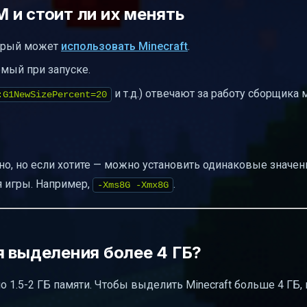
 и стоит ли их менять
орый может
использовать Minecraft
.
мый при запуске.
и т.д.) отвечают за работу сборщика 
:G1NewSizePercent=20
но, но если хотите — можно установить одинаковые значен
 игры. Например,
.
-Xms8G -Xmx8G
я выделения более 4 ГБ?
о 1.5-2 ГБ памяти. Чтобы выделить Minecraft больше 4 ГБ,