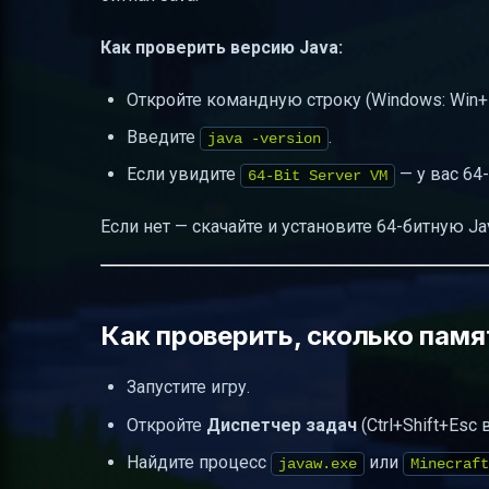
Как проверить версию Java:
Откройте командную строку (Windows: Win+R
Введите
.
java -version
Если увидите
— у вас 64
64-Bit Server VM
Если нет — скачайте и установите 64-битную J
Как проверить, сколько памя
Запустите игру.
Откройте
Диспетчер задач
(Ctrl+Shift+Esc 
Найдите процесс
или
javaw.exe
Minecraft