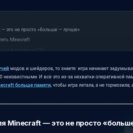
 — это не просто «больше — лучше»
ять Minecraft
ивной памяти на ПК
 в официальном лаунчере Minecraft
учей
модов и шейдеров, то знаете: игра начинает задумыват
 их менять
0 неизвестными. И всё это из-за нехватки оперативной пам
 более 4 ГБ?
necraft больше памяти
, чтобы игра летала, а не тормозила,
t использует на самом деле
и игра не запускается или вылетает
аботы Minecraft
я Minecraft — это не просто «больш
inecraft