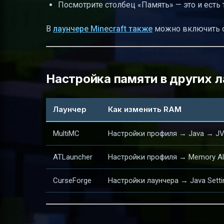
Посмотрите столбец «Память» — это и есть
В
лаунчере Minecraft также
можно включить от
Настройка памяти в других 
Лаунчер
Как изменить RAM
MultiMC
Настройки профиля → Java → J
ATLauncher
Настройки профиля → Memory All
CurseForge
Настройки лаунчера → Java Sett