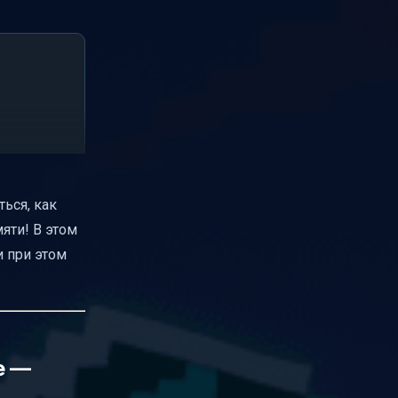
ься, как
яти! В этом
 и при этом
е —