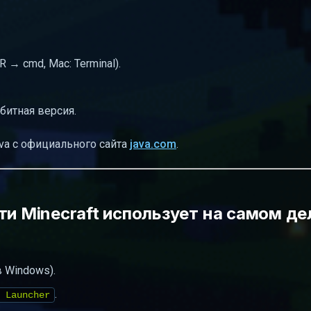
 → cmd, Mac: Terminal).
-битная версия.
ava с официального сайта
java.com
.
ти Minecraft использует на самом де
в Windows).
.
 Launcher