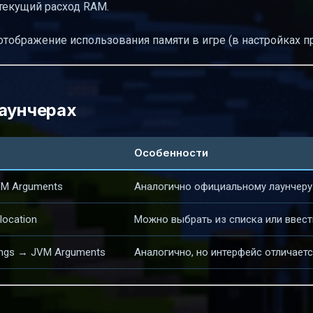
 текущий расход RAM.
ображение использования памяти в игре (в настройках п
лаунчерах
Особенности
VM Arguments
Аналогично официальному лаунчеру
ocation
Можно выбрать из списка или ввест
ings → JVM Arguments
Аналогично, но интерфейс отличает