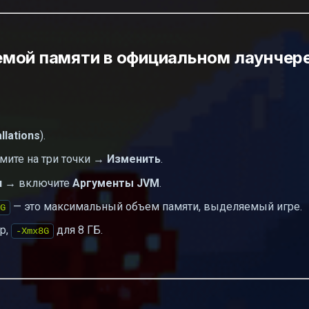
емой памяти в официальном лаунчер
allations
).
мите на три точки →
Изменить
.
и
→ включите
Аргументы JVM
.
— это максимальный объем памяти, выделяемый игре.
G
р,
для 8 ГБ.
-Xmx8G