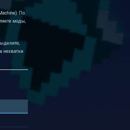
Machine). По
ляете моды,
выделите,
за нехватки