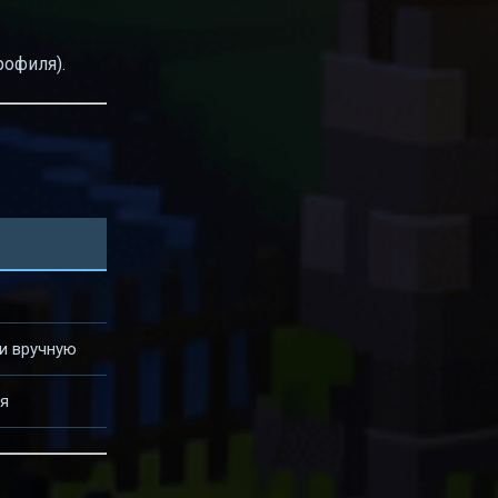
рофиля).
и вручную
ся