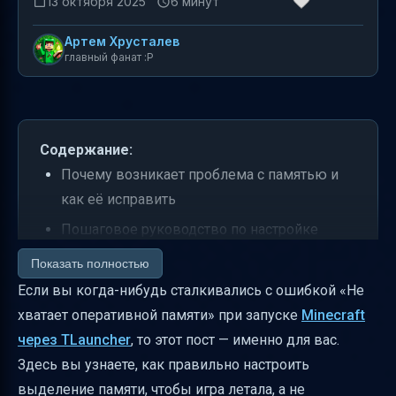
13 октября 2025
6 минут
Артем Хрусталев
главный фанат :P
Содержание:
Почему возникает проблема с памятью и
как её исправить
Пошаговое руководство по настройке
выделения памяти в TLauncher
Показать полностью
Как выбрать подходящее значение памяти
Если вы когда-нибудь сталкивались с ошибкой «Не
хватает оперативной памяти» при запуске
Minecraft
Что делать, если игра не запускается после
через TLauncher
, то этот пост — именно для вас.
изменения памяти
Здесь вы узнаете, как правильно настроить
Как часто проверять и корректировать
выделение памяти, чтобы игра летала, а не
выделение памяти