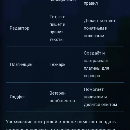
правил
Тот, кто
Делает контент
пишет и
Редактор
понятным и
правит
полезным
тексты
Создаёт и
настраивает
Плагинщик
Технарь
плагины для
сервера
Помогает
Ветеран
Олдфаг
новичкам и
сообщества
делится опытом
Упоминание этих ролей в тексте помогает создать
доверие и показать, что информация проверена и