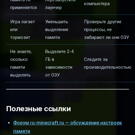
компьютера
применяется
лаунчер
Игра лагает
Уменьшить
Проверьте другие
или
выделение
процессы, не
тормозит
памяти
забирают ли они ОЗУ
Не знаете,
Выделите 2-4
сколько
ГБ в
Следите за
памяти
зависимости
производительностью
выделять
от ОЗУ
Полезные ссылки
Форум ru-minecraft.ru — обсуждение настроек
памяти