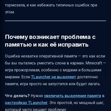
тормозила, и как избежать типичных ошибок при
Почему важно сохранять изменения после
этом.
каждого шага
Как объяснить идею выделения памяти
простыми словами
Почему возникает проблема с
Атмосфера форума и роли пользователей
памятью и как её исправить
Как структурировать материал о
возвращении и исправлении ошибок
Ошибка нехватки оперативной памяти — это как если
бы вы пытались уместить слона в карман. Minecraft —
Особенности Minecraft-сообщества 2014
игра прожорливая, особенно с модами и большими
года и адаптация для современности
мирами. Если
TLauncher не выделяет
достаточно
SEO-ключевые слова для темы выделения
памяти, игра просто не запустится или будет лагать.
памяти в TLauncher
Итоговая таблица: что делать при ошибке
Что делать?
Нужно
увеличить выделение памяти
в
памяти в Minecraft TLauncher
настройках TLauncher
. Это простой, но мощный шаг,
Полезные ссылки
который часто решает проблему.