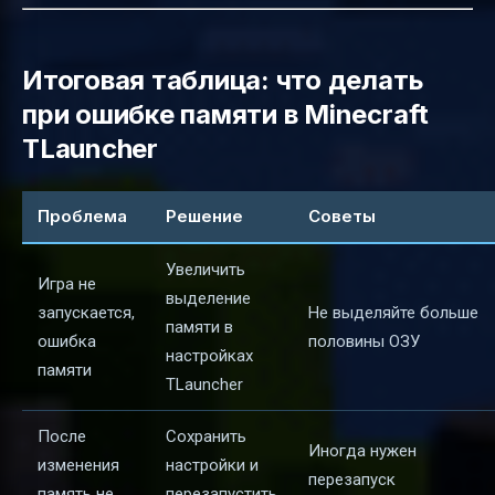
Итоговая таблица: что делать
при ошибке памяти в Minecraft
TLauncher
Проблема
Решение
Советы
Увеличить
Игра не
выделение
запускается,
Не выделяйте больше
памяти в
ошибка
половины ОЗУ
настройках
памяти
TLauncher
После
Сохранить
Иногда нужен
изменения
настройки и
перезапуск
память не
перезапустить