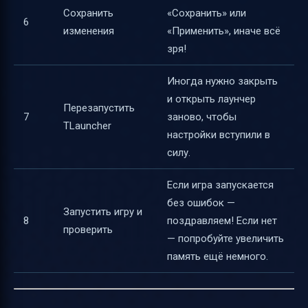
Сохранить
«Сохранить» или
6
изменения
«Применить», иначе всё
зря!
Иногда нужно закрыть
и открыть лаунчер
Перезапустить
7
заново, чтобы
TLauncher
настройки вступили в
силу.
Если игра запускается
без ошибок —
Запустить игру и
8
поздравляем! Если нет
проверить
— попробуйте увеличить
память ещё немного.