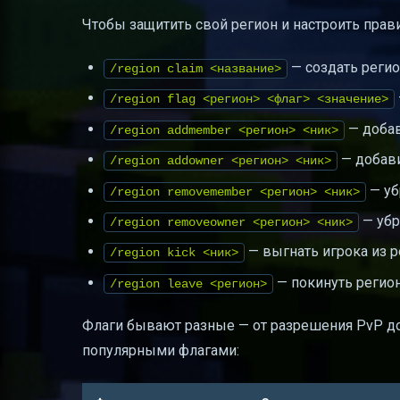
Чтобы защитить свой регион и настроить прав
— создать регио
/region claim <название>
/region flag <регион> <флаг> <значение>
— добав
/region addmember <регион> <ник>
— добави
/region addowner <регион> <ник>
— уб
/region removemember <регион> <ник>
— убр
/region removeowner <регион> <ник>
— выгнать игрока из р
/region kick <ник>
— покинуть регион
/region leave <регион>
Флаги бывают разные — от разрешения PvP до
популярными флагами: