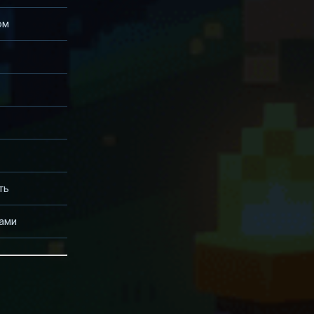
ом
ть
ами