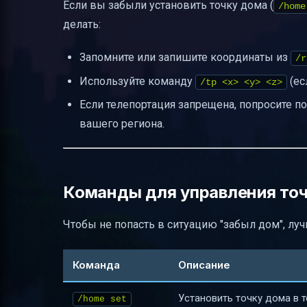
Если вы забыли установить точку дома (
/home
делать:
Запомните или запишите координаты из
/r
Используйте команду
(ес
/tp <x> <y> <z>
Если телепортация запрещена, попросите п
вашего региона.
Команды для управления то
Чтобы не попасть в ситуацию "забыл дом", луч
Команда
Описание
Установить точку дома в 
/home set