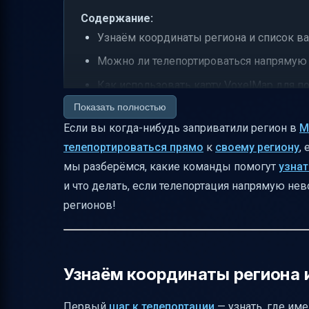
Содержание:
Узнаём координаты региона и список в
Можно ли телепортироваться напрямую 
Как использовать карту VoxelMap для п
Показать полностью
Что делать, если забыли поставить дом 
Если вы когда-нибудь заприватили регион в
M
Команды для управления точками дома
телепортироваться прямо
к
своему региону
,
Управление регионами и флагами
мы разберёмся, какие команды помогут
узна
Варпы — быстрый способ перемещения
и что делать, если телепортация напрямую не
Советы по навигации и предотвращени
регионов!
Как работает телепортация на спавн при
Итоговая таблица команд для быстрого 
Узнаём координаты региона 
Полезные ссылки
Первый
шаг к телепортации
— узнать, где име