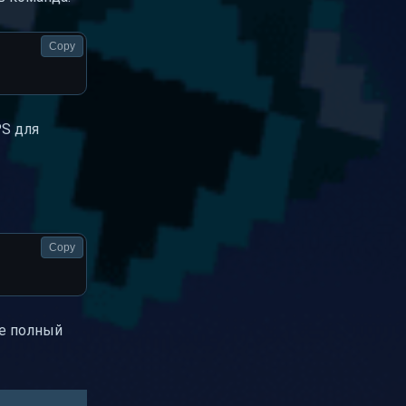
Copy
PS для
Copy
е полный