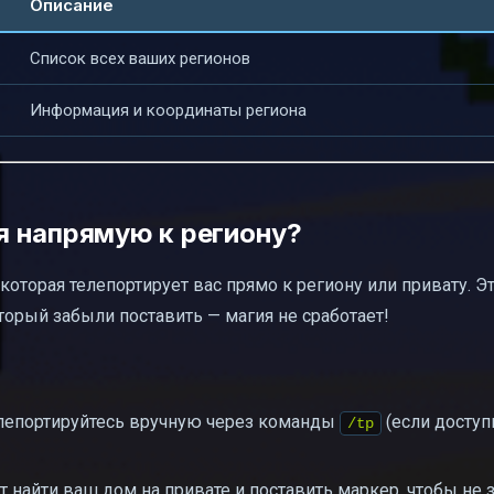
Описание
Список всех ваших регионов
Информация и координаты региона
я напрямую к региону?
которая телепортирует вас прямо к региону или привату. Эт
торый забыли поставить — магия не сработает!
лепортируйтесь вручную через команды
(если доступ
/tp
 найти ваш дом на привате и поставить маркер, чтобы не 