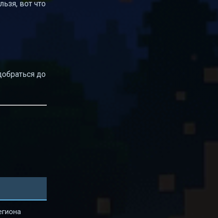
льзя, вот что
добраться до
егиона