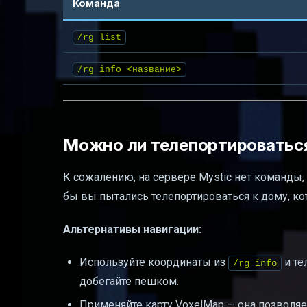
Команда
/rg list
/rg info <название>
Можно ли телепортироватьс
К сожалению, на сервере Mystic нет команды, 
бы вы пытались телепортироваться к дому, ко
Альтернативы навигации:
Используйте координаты из
и те
/rg info
добегайте пешком.
Применяйте карту VoxelMap — она позволяет