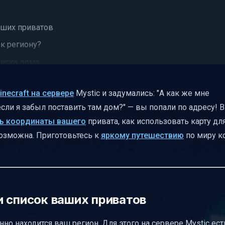
аших приватов
к региону?
оиска дома
на привате?
inecraft на сервере
Mystic и задумались: "А как же мне
 если я забыл поставить там дом?" — вы попали по адресу! В
ть координаты вашего
привата, как использовать карту дл
возможна. Приготовьтесь к
яркому путешествию
по миру к
ю ошибок
 входе в регион
доступа
и список ваших приватов
нно находится ваш регион. Для этого на сервере Mystic ест