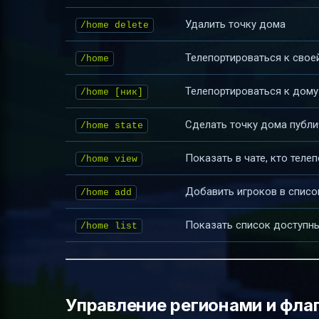
Удалить точку дома
/home delete
Телепортироваться к свое
/home
Телепортироваться к дому
/home [ник]
Сделать точку дома публи
/home state
Показать в чате, кто теле
/home view
Добавить игроков в списо
/home add
Показать список доступн
/home list
Управление регионами и фла