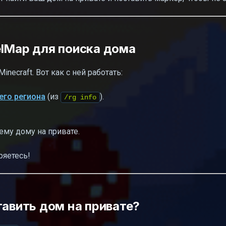
elMap для поиска дома
necraft. Вот как с ней работать:
его региона
(из
).
/rg info
ему дому на привате.
ряетесь!
тавить дом на привате?