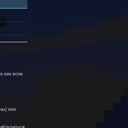
о как если
ны) или
заблудиться.