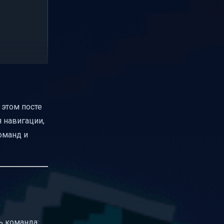
 этом посте
я навигации,
оманд и
ь команда: