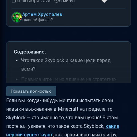
13 октября 2025
6 минут
Артем Хрусталев
главный фанат :P
Содержание:
Что такое Skyblock и какие цели перед
вами?
Правила игры и их влияние на стратегию
Версии Skyblock и их отличия
Показать полностью
Если вы когда-нибудь мечтали испытать свои
Обязательные и дополнительные задачи
навыки выживания в Minecraft на пределе, то
Стартовый остров и ресурсы в сундуке
Skyblock — это именно то, что вам нужно! В этом
Как попасть в Нижний мир и зачем он
посте вы узнаете, что такое карта Skyblock,
какие
нужен
версии существуют
, как правильно начать игру,