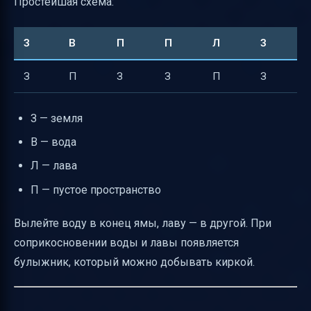
Простейшая схема:
З
В
П
П
Л
З
З
П
З
З
П
З
З — земля
В — вода
Л — лава
П — пустое пространство
Вылейте воду в конец ямы, лаву — в другой. При
соприкосновении воды и лавы появляется
булыжник, который можно добывать киркой.