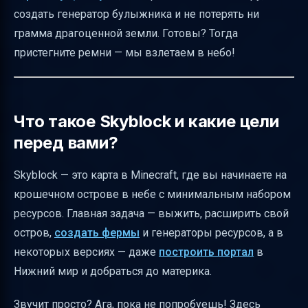
Как создать бесконечный источник воды и
создать генератор булыжника и не потерять ни
генератор булыжника
грамма драгоценной земли. Готовы? Тогда
Как добывать землю и каменную землю
пристегните ремни — мы взлетаем в небо!
Как подготовиться к опасностям и
расширять остров
Стартовые действия на первом острове
Что такое Skyblock и какие цели
перед вами?
Советы по игре на серверах Skyblock
Как скачать и установить карту Skyblock
Skyblock — это карта в Minecraft, где вы начинаете на
Полезные ссылки
крошечном острове в небе с минимальным набором
ресурсов. Главная задача — выжить, расширить свой
остров,
создать фермы
и генераторы ресурсов, а в
некоторых версиях — даже
построить портал
в
Нижний мир и добраться до материка.
Звучит просто? Ага, пока не попробуешь! Здесь