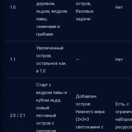
деревом,
остров,
1.0
Нет
льдом, ведром
базовые
лавы,
задачи
семенами и
грибами
Увеличенный
остров,
1.1
—
Нет
остальное как
в 1.0
Старт с
ведром лавы и
Добавлен
кубом льда,
остров
Есть, с
новый
Нижнего мира
ограни
2.0 / 2.1
песчаный
(3×3×3
наборо
остров с
светокамня с
ресурсо
сундуком