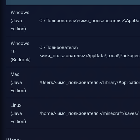
Windows
(Java
C:\Пользователи\<имя_пользователя>\AppDat
Edition)
Windows
C:\Пользователи\
10
<имя_пользователя>\AppData\Local\Packages
(Bedrock)
Mac
(Java
/Users/<имя_пользователя>/Library/Applicatio
Edition)
Linux
(Java
/home/<имя_пользователя>/minecraft/saves/
Edition)