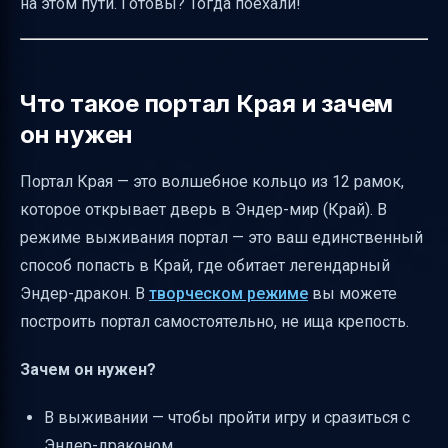
на этом пути. Готовы? Тогда поехали!
Как работает переход обратно в Верхний
мир
Отличия портала в выживании и
Что такое портал Края и зачем
творческом режиме
он нужен
Влияние лавы и пустоты под порталом
Портал Края — это волшебное кольцо из 12 рамок,
Что происходит при разрушении рамки или
которое открывает дверь в Эндер-мир (Край). В
портала после активации
режиме выживания портал — это ваш единственный
Светимость и идентификаторы блоков
способ попасть в Край, где обитает легендарный
портала
Эндер-дракон. В
творческом режиме
вы можете
Вероятности появления различных
построить портал самостоятельно, не ища крепость.
вариантов количества глаз Края
Распространённые ошибки и как их
Зачем он нужен?
избежать
В выживании — чтобы пройти игру и сразиться с
Интересные факты о портале Края
Эндер-драконом.