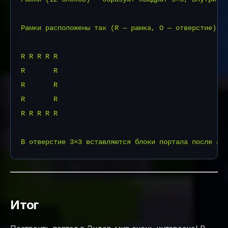
Рамки расположены так (R — рамка, O — отверстие):

R R R R R

R       R

R       R

R       R

R R R R R

Итог