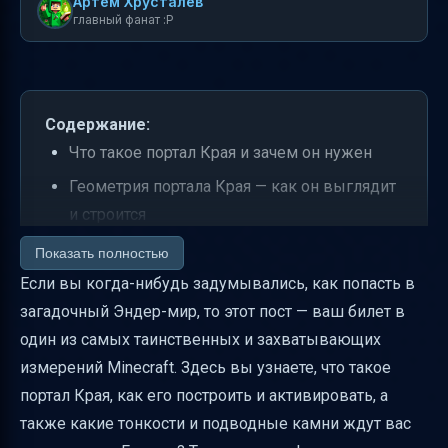
Артем Хрусталев
главный фанат :P
Содержание:
Что такое портал Края и зачем он нужен
Геометрия портала Края — как он выглядит
и строится
Где найти портал Края естественным путём
Показать полностью
и что нужно для активации
Если вы когда-нибудь задумывались, как попасть в
загадочный Эндер-мир, то этот пост — ваш билет в
Какие предметы нужны для активации и
один из самых таинственных и захватывающих
как их размещать
измерений Minecraft. Здесь вы узнаете, что такое
Требования к порядку размещения глаз
портал Края, как его построить и активировать, а
Края
также какие тонкости и подводные камни ждут вас
Что происходит после активации портала