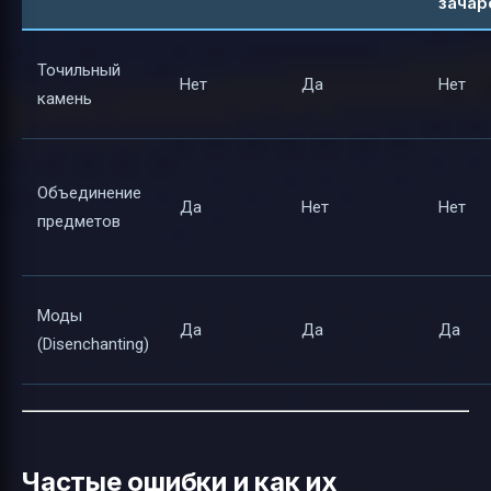
зачар
Точильный
Нет
Да
Нет
камень
Объединение
Да
Нет
Нет
предметов
Моды
Да
Да
Да
(Disenchanting)
Частые ошибки и как их