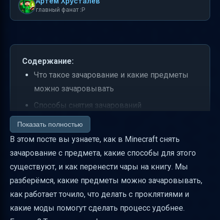
Артем Хрусталев
главный фанат :P
Содержание:
Что такое зачарование и какие предметы
можно зачаровывать
Способы снятия зачарований
Проклятия и их особенности
Показать полностью
В этом посте вы узнаете, как в Minecraft снять
Как правильно снять чары с предмета в
зачарование с предмета, какие способы для этого
базовой версии Minecraft
существуют, и как перенести чары на книгу. Мы
Советы по безопасному и экономичному
разберёмся, какие предметы можно зачаровывать,
снятию чар
как работает точило, что делать с проклятиями и
Таблица сравнения способов снятия чар
какие моды помогут сделать процесс удобнее.
Частые ошибки и как их избежать