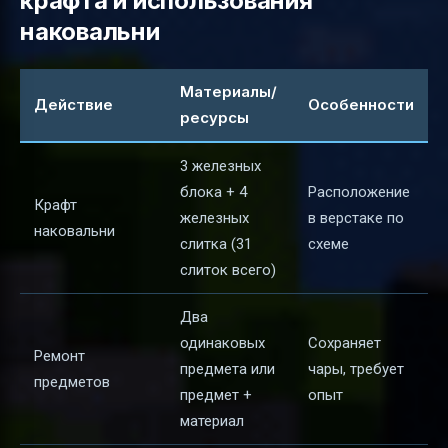
крафта и использования
наковальни
Материалы/
Действие
Особенности
ресурсы
3 железных
блока + 4
Расположение
Крафт
железных
в верстаке по
наковальни
слитка (31
схеме
слиток всего)
Два
одинаковых
Сохраняет
Ремонт
предмета или
чары, требует
предметов
предмет +
опыт
материал