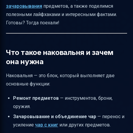
Расход опыта и оптимизация
зачаровывания
предметов, а также поделимся
использования
полезными лайфхаками и интересными фактами.
Состояния наковальни и её прочность
Готовы? Тогда поехали!
Наковальня как оружие и ловушка
Отличия наковальни, верстака и кузницы
Что такое наковальня и зачем
Практические советы для новичков
она нужна
Итоговая таблица: что нужно для крафта и
использования наковальни
Наковальня — это блок, который выполняет две
Полезные ссылки
основные функции:
Ремонт предметов
— инструментов, брони,
оружия.
Зачаровывание и объединение чар
— перенос и
усиление
чар с книг
или других предметов.