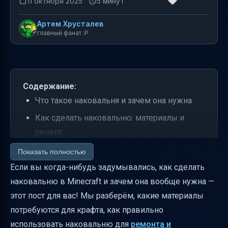
11 октября 2025
5 минут
Артем Хрусталев
главный фанат :P
Содержание:
Что такое наковальня и зачем она нужна
Как сделать наковальню: материалы и
рецепт
Где найти наковальню в мире Minecraft
Показать полностью
Если вы когда-нибудь задумывались, как сделать
Как добыть наковальню
наковальню в Minecraft и зачем она вообще нужна —
Время разрушения наковальни
этот пост для вас! Мы разберём, какие материалы
Использование наковальни: ремонт,
потребуются для крафта, как правильно
зачарование, переименование
использовать наковальню для
ремонта и