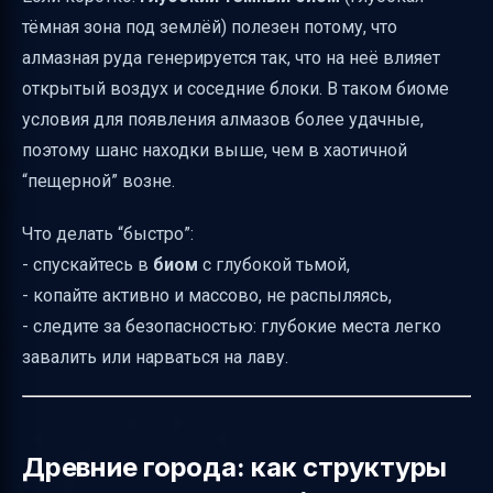
вниз
тёмная зона под землёй) полезен потому, что
Как использовать лазурит: когда найденная
алмазная руда генерируется так, что на неё влияет
руда становится “маяком”
открытый воздух и соседние блоки. В таком биоме
Туф как ориентир: короткая дистанция до
условия для появления алмазов более удачные,
проверки вниз
поэтому шанс находки выше, чем в хаотичной
Ископаемые останки: когда алмазы рядом
“пещерной” возне.
с подземной структурой
Что делать “быстро”:
В каких структурах алмазы лежат в
- спускайтесь в
биом
с глубокой тьмой,
сундуках
- копайте активно и массово, не распыляясь,
Итог: самый быстрый план для
- следите за безопасностью: глубокие места легко
“скоростной” добычи алмазов
завалить или нарваться на лаву.
Древние города: как структуры