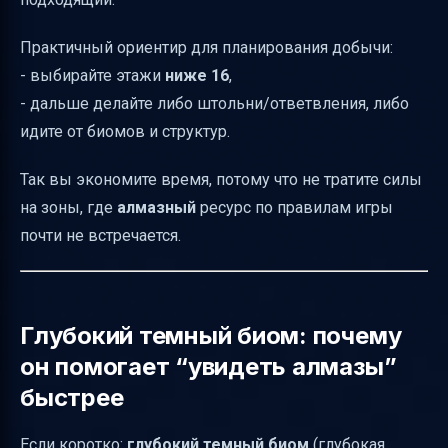
алмазы
Почему рядом с лавой часто быстрее:
Практичный ориентир для планирования добычи:
ориентиры вместо рандома
- выбирайте этажи
ниже 16
,
- дальше делайте либо штольни/ответвления, либо
Майнинг ответвления: самый быстрый
идите от биомов и структур.
“классический” метод
Спелеология: да, просто “исследуй пещеры”
Так вы экономите время, потому что не тратите силы
— но правильно
на зоны, где
алмазный
ресурс по правилам игры
Кирка удачи: как усилить результат за один
почти не встречается.
блок руды
Как часто встречаются алмазные жилы и
какова их длина
Глубокий темный биом: почему
Поиск по руде и “следам” рядом: лавовые,
он помогает “увидеть алмазы”
глиняные, лазуритовые ориентиры
быстрее
Как использовать глину: быстрый спуск
Если коротко:
глубокий темный биом
(глубокая