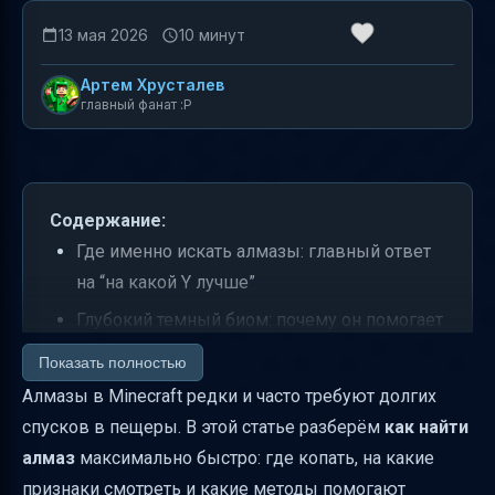
13 мая 2026
10 минут
Артем Хрусталев
главный фанат :P
Содержание:
Где именно искать алмазы: главный ответ
на “на какой Y лучше”
Глубокий темный биом: почему он помогает
“увидеть алмазы” быстрее
Показать полностью
Древние города: как структуры дают
Алмазы в Minecraft редки и часто требуют долгих
алмазы почти без «случайного» копания
спусков в пещеры. В этой статье разберём
как найти
алмаз
максимально быстро: где копать, на какие
Подземные окаменелости: когда
признаки смотреть и какие методы помогают
«обычные» места превращаются в шанс на