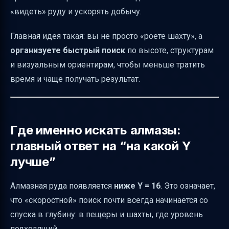
«видеть» руду и ускорять добычу.
алмазы
“Мини-туннель” и быстрая добыча: как
Главная идея такая: вы не просто «роете шахту», а
сделать процесс автоматизированным
организуете быстрый поиск
по высоте, структурам
Прочесывание шахт Бэдлендса: добыча “по
и визуальным ориентирам, чтобы меньше тратить
ходу дела”
время и чаще получать результат.
Взрывная добыча TNT: когда хочется
быстро “раскрыть” залежи
X-Ray паки ресурсов: “видеть алмазы” — но
Где именно искать алмазы:
осмысленно и безопасно по подходу
главный ответ на “на какой Y
Minecraft 1.17 и редкость: что делать, если
лучше”
алмазы стали реже
Алмазная руда появляется
ниже Y = 16
. Это означает,
Как проверить уровень Y и почему это
что «скоростной» поиск почти всегда начинается со
критично для скорости
спуска в глубину: в пещеры и шахты, где уровень
На каком уровне Y лучше всего искать
подходящий.