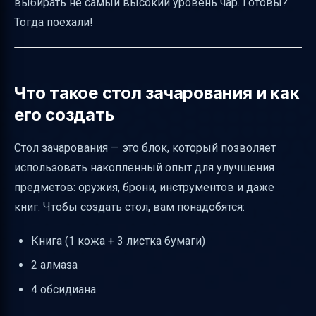
выбирать не самый высокий уровень чар. Готовы?
нужна
Тогда поехали!
Почему иногда выгоднее выбирать не
самый высокий уровень чар
Ограничения по чарованию предметов
Что такое стол зачарования и как
Как объединять чары на наковальне
его создать
Советы перед походом в Нижний мир
Стол зачарования — это блок, который позволяет
Распространённые ошибки при
использовать накопленный опыт для улучшения
зачаровании
предметов: оружия, брони, инструментов и даже
Особенности версии Minecraft 1.8
книг. Чтобы создать стол, вам понадобятся:
Интересные факты о столе зачарования
Книга (1 кожа + 3 листка бумаги)
Таблица основных параметров для
2 алмаза
прокачки стола зачарования
4 обсидиана
Заключение