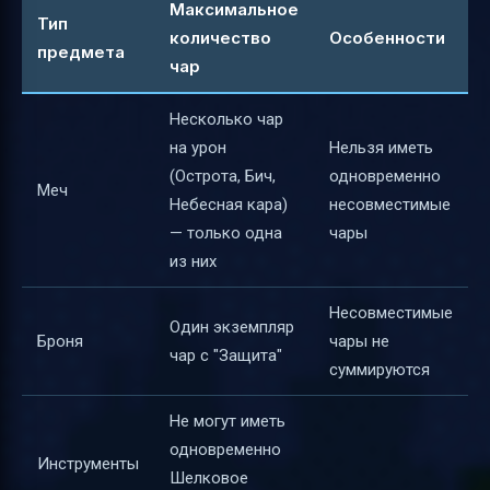
Максимальное
Тип
количество
Особенности
предмета
чар
Несколько чар
на урон
Нельзя иметь
(Острота, Бич,
одновременно
Меч
Небесная кара)
несовместимые
— только одна
чары
из них
Несовместимые
Один экземпляр
Броня
чары не
чар с "Защита"
суммируются
Не могут иметь
одновременно
Инструменты
Шелковое