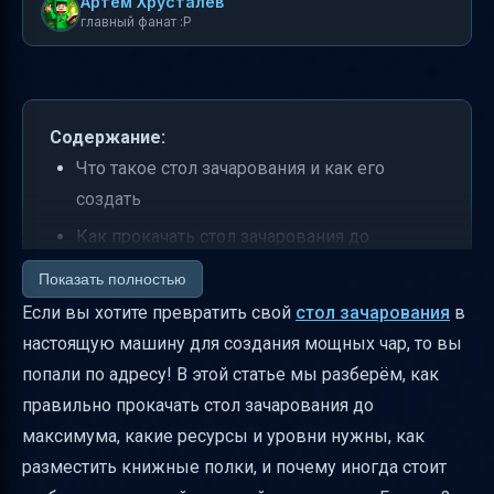
Артем Хрусталев
главный фанат :P
Содержание:
Что такое стол зачарования и как его
создать
Как прокачать стол зачарования до
максимума
Показать полностью
Как получить и использовать опыт для
Если вы хотите превратить свой
стол зачарования
в
зачарования
настоящую машину для создания мощных чар, то вы
попали по адресу! В этой статье мы разберём, как
Лазурит — топливо для чар
правильно прокачать стол зачарования до
Как правильно размещать книжные полки
максимума, какие ресурсы и уровни нужны, как
Какие предметы лучше зачаровывать
разместить книжные полки, и почему иногда стоит
Как работает подсветка чар и зачем она