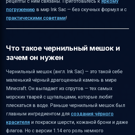
рецепты с ним связаны. Приготовьтесь к
яркому
продвинутых игроков
погружению
в мир Ink Sac — без скучных формул и с
Как сделать книгу с пером — пошаговая
практическими советами
!
инструкция
Важные нюансы и рекомендации
Заключение
Что такое чернильный мешок и
Полезные ссылки
зачем он нужен
Чернильный мешок (англ. Ink Sac) — это такой себе
маленький чёрный драгоценный камень в мире
Minecraft. Он выпадает из спрутов — тех самых
морских тварей с щупальцами, которые любят
плескаться в воде. Раньше чернильный мешок был
главным ингредиентом для
создания чёрного
красителя
и покраски шерсти, кожаной брони и даже
флагов. Но с версии 1.14 его роль немного