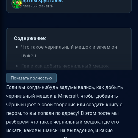
Артем Хрусталев
главный фанат :P
Содержание:
Что такое чернильный мешок и зачем он
нужен
Где и как добыть чернильный мешок
Таблица вероятностей и сравнение
Показать полностью
способов добычи
Если вы когда-нибудь задумывались, как добыть
чернильный мешок в Minecraft, чтобы добавить
Использование чернильного мешка в
чёрный цвет в свои творения или создать книгу с
крафте
пером, то вы попали по адресу! В этом посте мы
Практические советы по добыче
разберём, что такое чернильный мешок, где его
чернильных мешков
искать, каковы шансы на выпадение, и какие
Идентификаторы и команды для