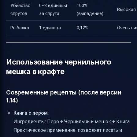
Убийство
0–3 единицы
100%
Высокая
спрутов
за спрута
(выпадение)
Рыбалка
1 единица
0,12%
Очень ни
Использование чернильного
мешка в крафте
Современные рецепты (после версии
1.14)
Книга с пером
Ингредиенты: Перо + Чернильный мешок + Книга
Практическое применение: позволяет писать и