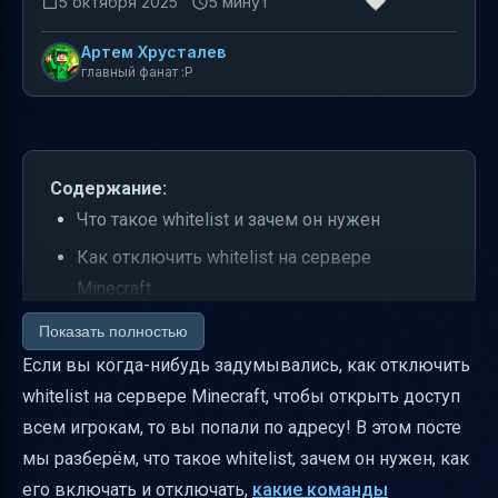
5 октября 2025
5 минут
Артем Хрусталев
главный фанат :P
Содержание:
Что такое whitelist и зачем он нужен
Как отключить whitelist на сервере
Minecraft
Почему нужна перезагрузка сервера после
Показать полностью
изменения whitelist
Если вы когда-нибудь задумывались, как отключить
whitelist на сервере Minecraft, чтобы открыть доступ
Основные команды для управления
всем игрокам, то вы попали по адресу! В этом посте
whitelist
мы разберём, что такое whitelist, зачем он нужен, как
Где находится whitelist.json и как его
его включать и отключать,
какие команды
редактировать