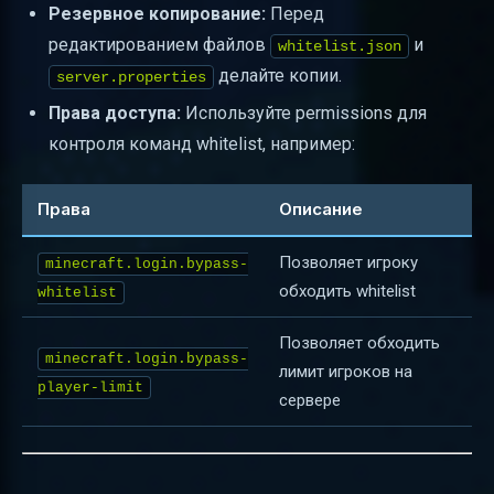
Резервное копирование:
Перед
редактированием файлов
и
whitelist.json
делайте копии.
server.properties
Права доступа:
Используйте permissions для
контроля команд whitelist, например:
Права
Описание
Позволяет игроку
minecraft.login.bypass-
обходить whitelist
whitelist
Позволяет обходить
minecraft.login.bypass-
лимит игроков на
player-limit
сервере