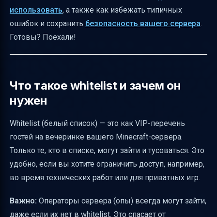
использовать
, а также как избежать типичных
Особенности оффлайн-режима
ошибок и сохранить
безопасность вашего сервера
.
(onlinemode=false)
Готовы? Поехали!
Как изменить сообщение при отказе в
доступе
Распространённые ошибки и как их
Что такое whitelist и зачем он
исправлять
нужен
Безопасность и управление доступом к
whitelist
Whitelist (белый список) — это как VIP-перечень
гостей на вечеринке вашего Minecraft-сервера.
Проверка работоспособности whitelist
Только те, кто в списке, могут зайти и тусоваться. Это
Альтернативы whitelist и когда их
удобно, если вы хотите ограничить доступ, например,
использовать
во время технических работ или для приватных игр.
Итоговая таблица команд и файлов
Советы по структуре инструкции
Важно:
Операторы сервера (опы) всегда могут зайти,
даже если их нет в whitelist. Это спасает от