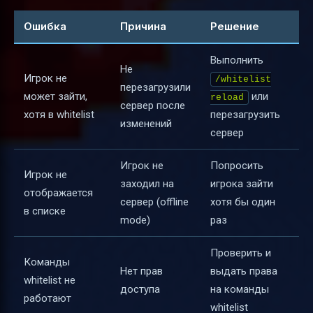
Ошибка
Причина
Решение
Выполнить
Не
Игрок не
/whitelist
перезагрузили
может зайти,
или
reload
сервер после
хотя в whitelist
перезагрузить
изменений
сервер
Игрок не
Попросить
Игрок не
заходил на
игрока зайти
отображается
сервер (offline
хотя бы один
в списке
mode)
раз
Проверить и
Команды
Нет прав
выдать права
whitelist не
доступа
на команды
работают
whitelist