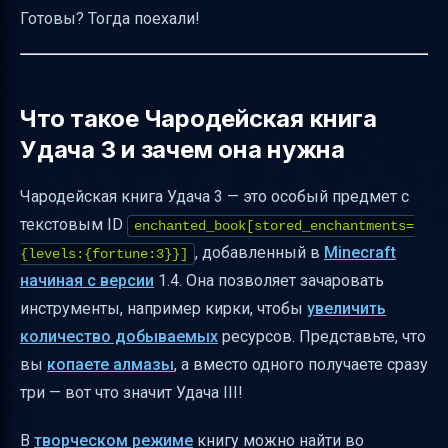
Можно ли получить Удачу одним методом?
Готовы? Тогда поехали!
Как сочетать Удачу с другими
зачарованиями
Как проверить, что книга действительно
Что такое Чародейская книга
содержит Удачу
Удача 3 и зачем она нужна
Распространённые мифы и заблуждения
Чародейская книга Удача 3 — это особый предмет с
Советы для новичков
текстовым ID
enchanted_book[stored_enchantments=
Минимальные условия для зачарования
, добавленный в
Minecraft
{levels:{fortune:3}}]
кирки на Удачу 3
начиная с версии
1.4. Она позволяет зачаровать
Как выдать книгу с Удачей III через
инструменты, например кирки, чтобы
увеличить
команду
количество добываемых
ресурсов. Представьте, что
Итоги и практические рекомендации
вы
копаете алмазы
, а вместо одного получаете сразу
Полезные ссылки
три — вот что значит Удача III!
В
творческом режиме
книгу можно найти во