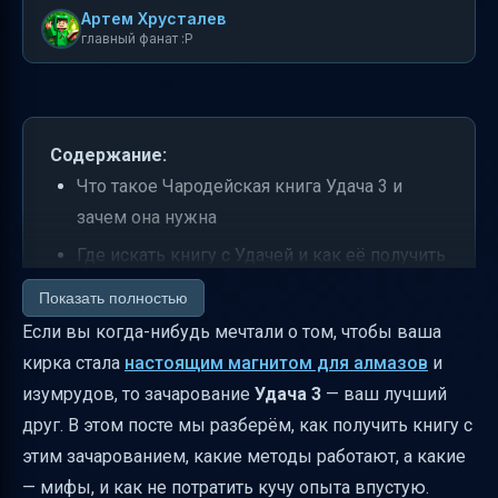
Артем Хрусталев
главный фанат :P
Содержание:
Что такое Чародейская книга Удача 3 и
зачем она нужна
Где искать книгу с Удачей и как её получить
Как работает зачарование через стол
Показать полностью
зачарования
Если вы когда-нибудь мечтали о том, чтобы ваша
кирка стала
настоящим магнитом для алмазов
и
Шансы выпадения Удачи на книге и
изумрудов, то зачарование
Удача 3
— ваш лучший
влияние уровня опыта
друг. В этом посте мы разберём, как получить книгу с
Торговля с библиотекарём — надёжный
этим зачарованием, какие методы работают, а какие
способ
— мифы, и как не потратить кучу опыта впустую.