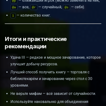
— ближайший игрок (можно заменить на ник,
@p
— все,
— случайный,
— себя).
@a
@r
@s
— количество книг.
1
Итоги и практические
рекомендации
Удача III — редкое и мощное зачарование, которое
улучшит добычу ресурсов.
Лучший способ получить книгу — торговля с
библиотекарём и зачарование через стол с 30
уровнями.
Не верьте мифам — всё зависит от случайности.
Используйте наковальню для объединения