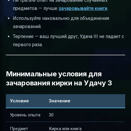
Не тратьте опыт на зачарование случайных
предметов — лучше
зачаровывайте книги
.
Используйте наковальню для объединения
зачарований.
Терпение — ваш лучший друг, Удача III не падает с
первого раза.
Минимальные условия для
зачарования кирки на Удачу 3
Условие
Значение
Уровень опыта
30
Предмет
Кирка или книга