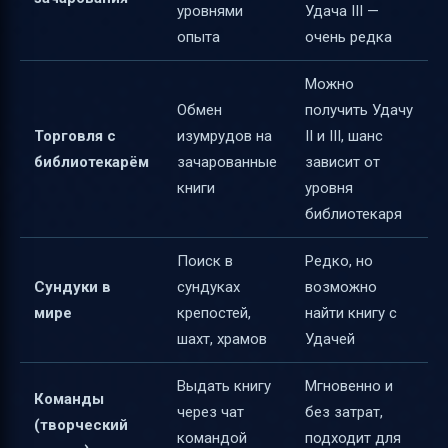
уровнями
Удача III —
опыта
очень редка
Можно
Обмен
получить Удачу
Торговля с
изумрудов на
II и III, шанс
библиотекарём
зачарованные
зависит от
книги
уровня
библиотекаря
Поиск в
Редко, но
Сундуки в
сундуках
возможно
мире
крепостей,
найти книгу с
шахт, храмов
Удачей
Выдать книгу
Мгновенно и
Команды
через чат
без затрат,
(творческий
командой
подходит для