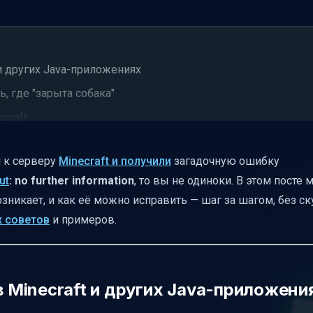
 и других Java-приложениях
, где "зарыта собака"
craft
 перед исправлением
 к серверу
Minecraft и получили
загадочную ошибку
ut
: no further information
, то вы не одиноки. В этом посте
озникает, и как её можно исправить — шаг за шагом, без с
ключение
х советов
и примеров.
ючения
craft и Java
в Minecraft и других Java-приложени