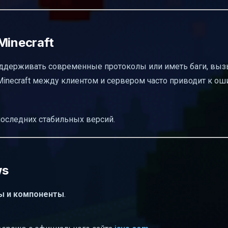
Minecraft
е поддерживать современные протоколы или иметь баги, в
Minecraft между клиентом и сервером часто приводит к о
 последних стабильных версий.
ws
ы и компоненты
.