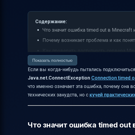
Содержание:
Что значит ошибка timed out в Minecraft
Почему возникает проблема и как понять
Как проверить доступность сервера Mine
Показать полностью
Что полезно знать о сервере и клиенте
Если вы когда-нибудь пытались подключиться
Почему важна версия Java и Minecraft
Java.net.ConnectException
Connection timed o
Как обновить Java на Windows
что именно означает эта ошибка, почему она в
Обновление Minecraft и влияние на под
технических занудств, но с
кучей практически
Моды и модпаки — друг или враг подкл
Как создать чистый профиль для теста
Настройка брандмауэра Windows для Mine
Что значит ошибка timed out 
Антивирус и исключения