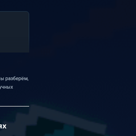
 мы разберём,
кучных
ях