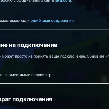
версию с официального сайта
java.com
.
овместимостью и
ошибками соединения
.
ние на подключение
ер может просто не принять ваше подключение. Обновите и
ть совместимые версии игры.
враг подключения