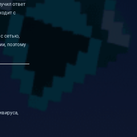
олучил ответ
ходит с
 с сетью,
ции, поэтому
ивируса,