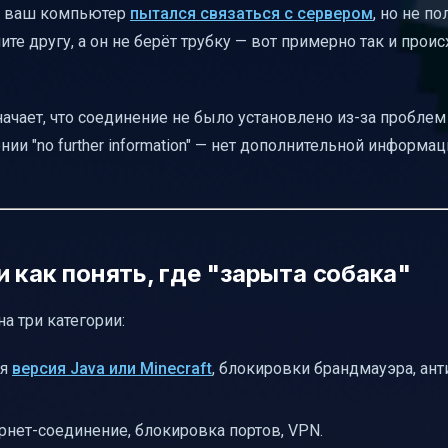
то ваш компьютер
пытался связаться с сервером
, но не п
ним сервером
те другу, а он не берёт трубку — вот примерно так и проис
оек на ПК
начает, что соединение не было установлено из-за проблем
ении "no further information" — нет дополнительной информа
тере
раметров после смены DNS
 как понять, где "зарыта собака"
 поддержку
 три категории:
лемы
ая
версия Java или Minecraft
, блокировки брандмауэра, ант
ava
ернет-соединение, блокировка портов, VPN.