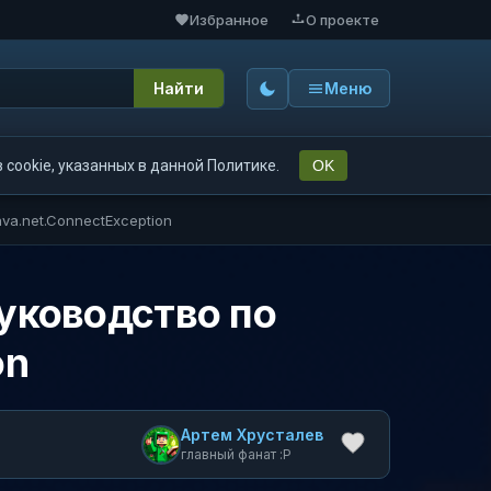
Избранное
О проекте
Найти
Меню
cookie, указанных в данной Политике.
OK
va.net.ConnectException
руководство по
on
Артем Хрусталев
главный фанат :P