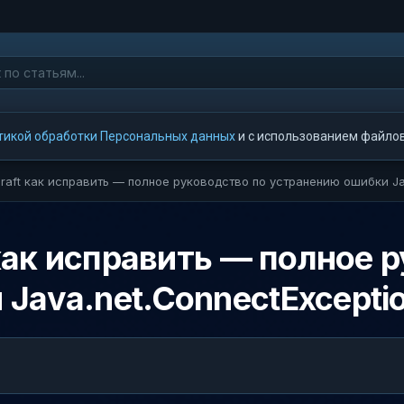
тикой обработки Персональных данных
и с использованием файлов 
craft как исправить — полное руководство по устранению ошибки Ja
 как исправить — полное 
Java.net.ConnectExcepti