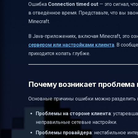
Ошибка
Connection timed out
— это сигнал, ч
Что делать, если проблема только с од
в отведённое время. Представьте, что вы звони
Проверка и исправление сетевых настр
Minecraft.
Диагностика с помощью команд
В Java-приложениях, включая Minecraft, это оз
Почему порт 25565 важен
сервером или настройками клиента
. В сообщ
Настройка переадресации портов на роу
приходится копать глубже.
DNS-серверы и их роль
Проверка и корректировка сетевых па
Почему возникает проблема и
VPN и его влияние
Сбор информации перед обращением в
Основные причины ошибки можно разделить на
Как структурировать диагностику проб
Проблемы на стороне клиента
: устаревш
Пример кода для обработки ошибки в J
неправильные сетевые настройки.
FAQ
Проблемы провайдера
: нестабильное инт
Итог