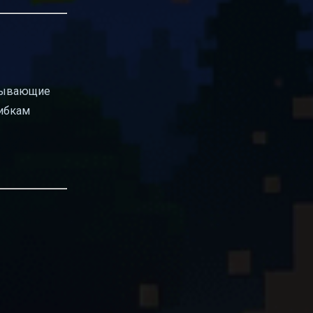
ызывающие
шибкам