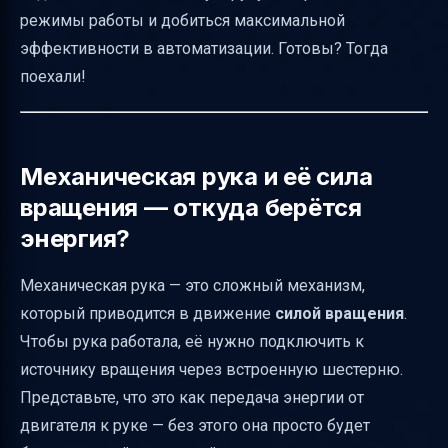
режимы работы и добиться максимальной
это нужно?
эффективности в автоматизации. Готовы? Тогда
Можно ли изменить назначения после
поехали!
установки?
Латунные шлюзы и фильтрация предметов
Режимы работы руки — как выбрать и что
Механическая рука и её сила
дают?
вращения — откуда берётся
Что если выход недоступен или
энергия?
переполнен?
Несколько рук в одной зоне — как они
Механическая рука — это сложный механизм,
взаимодействуют?
который приводится в движение
силой вращения
.
Чтобы рука работала, её нужно подключить к
Ограничения взаимодействия с
источнику вращения через встроенную шестерню.
инвентарями и блоками
Представьте, что это как передача энергии от
Примеры базовых автоматизаций с
двигателя к руке — без этого она просто будет
механической рукой