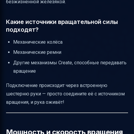
безжизненной железякой.
Управление рукой с помощью редстоун
сигнала
Какие источники вращательной силы
Сигналы состояния руки и визуальные
подходят?
индикаторы
Механические колёса
Что делать при застревании предметов?
Механические ремни
Ограничения совместимости и версии
Другие механизмы Create, способные передавать
Оптимизация скорости и пропускной
вращение
способности
Пошаговая инструкция для начинающих
Подключение происходит через встроенную
Полезные ссылки
шестерню руки — просто соедините её с источником
вращения, и рука оживёт!
Мощность и скорость вращения