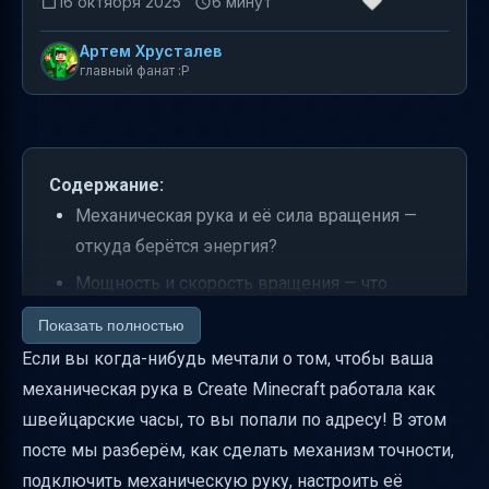
16 октября 2025
6 минут
Артем Хрусталев
главный фанат :P
Содержание:
Механическая рука и её сила вращения —
откуда берётся энергия?
Мощность и скорость вращения — что
важно?
Показать полностью
Рецепт создания механической руки и
Если вы когда-нибудь мечтали о том, чтобы ваша
можно ли заменить материалы?
механическая рука в Create Minecraft работала как
швейцарские часы, то вы попали по адресу! В этом
Цели механической руки — что она может
посте мы разберём, как сделать механизм точности,
переносить?
подключить механическую руку, настроить её
Входы и выходы — как назначить и зачем