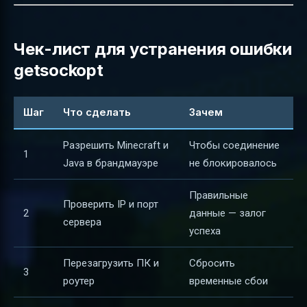
Чек-лист для устранения ошибки
getsockopt
Шаг
Что сделать
Зачем
Разрешить Minecraft и
Чтобы соединение
1
Java в брандмауэре
не блокировалось
Правильные
Проверить IP и порт
2
данные — залог
сервера
успеха
Перезагрузить ПК и
Сбросить
3
роутер
временные сбои