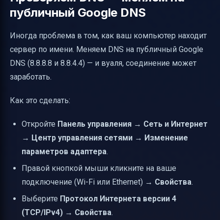
публичный Google DNS
Иногда проблема в том, как ваш компьютер находит
сервер по имени. Меняем DNS на публичный Google
DNS (8.8.8.8 и 8.8.4.4) — и вуаля, соединение может
заработать.
Как это сделать:
Откройте
Панель управления
→
Сеть и Интернет
→
Центр управления сетями
→
Изменение
параметров адаптера
.
Правой кнопкой мыши кликните на ваше
подключение (Wi-Fi или Ethernet) →
Свойства
.
Выберите
Протокол Интернета версии 4
(TCP/IPv4)
→
Свойства
.