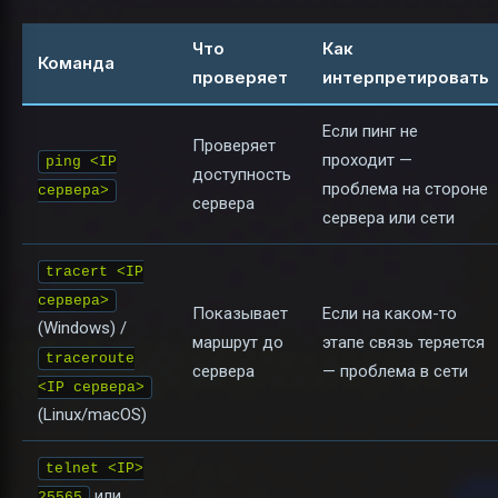
Что
Как
Команда
проверяет
интерпретировать
Если пинг не
Проверяет
проходит —
ping <IP
доступность
проблема на стороне
сервера>
сервера
сервера или сети
tracert <IP
сервера>
Показывает
Если на каком-то
(Windows) /
маршрут до
этапе связь теряется
traceroute
сервера
— проблема в сети
<IP сервера>
(Linux/macOS)
telnet <IP>
или
25565