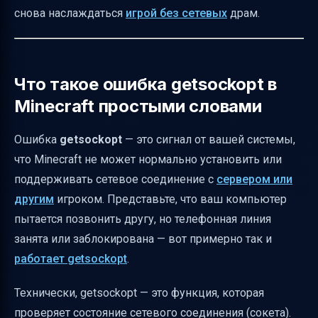
снова наслаждаться
игрой без сетевых
драм.
Порт 25565 и его роль в Minecraft
Проверка и диагностика сети — что делать
пошагово
Что такое ошибка getsockopt в
Безопасность при отключении защитников
Minecraft простыми словами
Чек-лист для устранения ошибки getsockopt
Ошибка
getsockopt
— это сигнал от вашей системы,
Когда обращаться в поддержку Mojang
что Minecraft не может нормально установить или
Итог — getsockopt не приговор!
поддерживать сетевое соединение с
сервером или
Вопрос к вам, читатели!
другим
игроком. Представьте, что ваш компьютер
Полезные ссылки
пытается позвонить другу, но телефонная линия
занята или заблокирована — вот примерно так и
работает getsockopt
.
Технически, getsockopt — это функция, которая
проверяет состояние сетевого соединения (сокета).