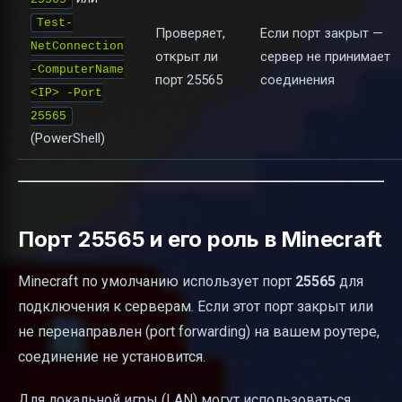
Test-
Проверяет,
Если порт закрыт —
NetConnection
открыт ли
сервер не принимает
-ComputerName
порт 25565
соединения
<IP> -Port
25565
(PowerShell)
Порт 25565 и его роль в Minecraft
Minecraft по умолчанию использует порт
25565
для
подключения к серверам. Если этот порт закрыт или
не перенаправлен (port forwarding) на вашем роутере,
соединение не установится.
Для локальной игры (LAN) могут использоваться