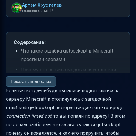
Артем Хрусталев
главный фанат :P
Содержание:
Что такое ошибка getsockopt в Minecraft
простыми словами
Почему это не вина модов или установки
Minecraft
Показать полностью
Как Windows Defender Firewall влияет на
Если вы когда-нибудь пытались подключиться к
соединение Minecraft
серверу Minecraft и столкнулись с загадочной
ошибкой
getsockopt
, которая выдает что-то вроде
Проверяем DNS — меняем на публичный
connection timed out
, то вы попали по адресу! В этом
Google DNS
посте мы разберём, что за зверь такой getsockopt,
Как понять, где проблема — у вас или на
почему он появляется, и как его приручить, чтобы
сервере?