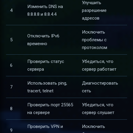
Улучшить
Изменить DNS на
4
разрешение
8.8.8.8 и 8.8.4.4
адресов
Исключить
Отключить IPv6
5
проблемы с
временно
протоколом
Проверить статус
Убедиться, что
6
сервера
сервер работает
Использовать ping,
Диагностировать
7
tracert, telnet
сеть
Проверить порт 25565
Убедиться, что
8
на сервере
сервер слушает
Проверить VPN и
Исключить
9