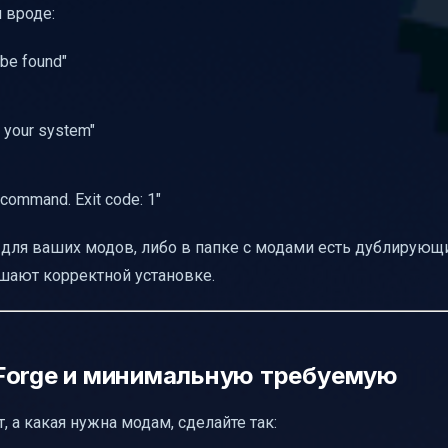
 вроде:
гают
 be found"
 переустановку
n your system"
 как их избежать
 проблем
l command. Exit code: 1"
orge обновлён, но проблемы остались
вующих файлов или неправильных имён
 для ваших модов, либо в папке с модами есть дублирующ
от ошибки Forge
шают корректной установке.
 по устранению ошибок Forge Mod Loader
я таблица
 Forge и минимальную требуемую
ирус и прокси
т, а какая нужна модам, сделайте так: