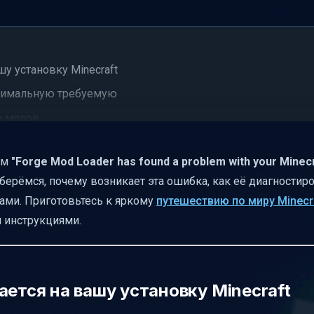
шу установку Minecraft
инимальную требуемую
а модов
der-client-0.log
ем
"Forge Mod Loader has found a problem with your Minec
ругих модов с Forge и Minecraft
зберёмся, почему возникает эта ошибка, как её диагностиро
ктующие моды
дами. Приготовьтесь к яркому
путешествию по миру Minecr
а Windows
и инструкциями.
ающихся модов
 версию
(Chicken Core и др.)
ается на вашу установку Minecraft
онфликтов