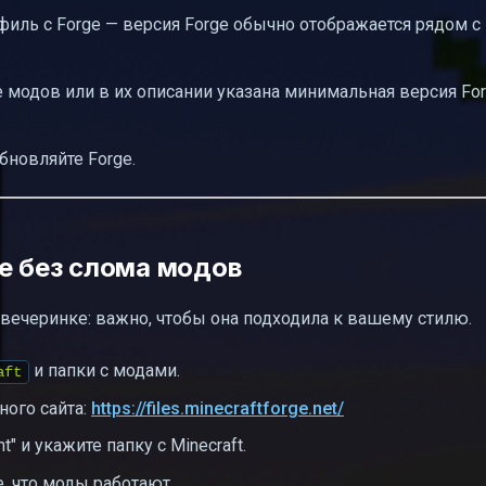
офиль с Forge — версия Forge обычно отображается рядом с
алась
Tekkit
 модов или в их описании указана минимальная версия Fo
ерсии
экране Mojang
бновляйте Forge.
в в будущем
e без слома модов
 вечеринке: важно, чтобы она подходила к вашему стилю.
и папки с модами.
aft
ного сайта:
https://files.minecraftforge.net/
t" и укажите папку с Minecraft.
е, что моды работают.