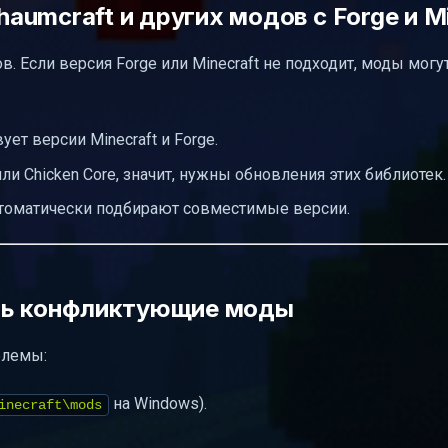
umcraft и других модов с Forge и Mi
 Если версия Forge или Minecraft не подходит, моды могу
ует версии Minecraft и Forge.
или Chicken Core, значит, нужны обновления этих библиотек.
втоматически подбирают совместимые версии.
ить конфликтующие моды
блемы:
на Windows).
inecraft\mods