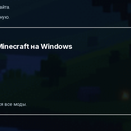
айта.
ную.
Minecraft на Windows
я все моды.