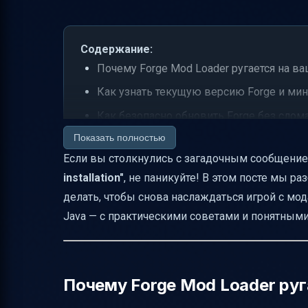
Содержание:
Почему Forge Mod Loader ругается на ва
Как узнать текущую версию Forge и м
Как безопасно обновить Forge без слом
Показать полностью
Где искать и как читать файл ForgeModLoa
Если вы столкнулись с загадочным сообщени
Проверяем совместимость Thaumcraft и д
installation"
, не паникуйте! В этом посте мы ра
Как удалить и переустановить конфли
делать, чтобы снова наслаждаться игрой с мо
Как найти папку с модами и Minecraft н
Java — с практическими советами и понятным
Диагностика пропавших или не загруж
Что такое iChunUtil и как проверить его
Как тестировать ошибки с зависимостями 
Почему Forge Mod Loader руг
Минимальный набор модов для теста к