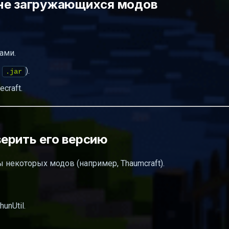
 не загружающихся модов
ами.
е
).
.jar
craft.
оверить его версию
ы некоторых модов (например, Thaumcraft).
unUtil.