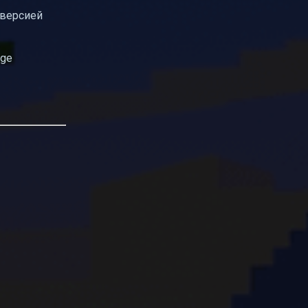
 версией
rge