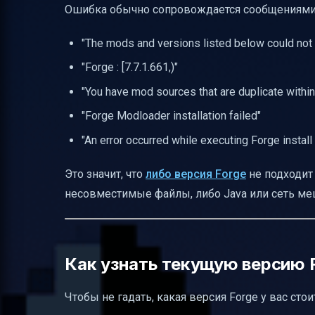
Ошибка обычно сопровождается сообщениями
Роль мод-установщиков и как они помо
"The mods and versions listed below could not
Как сделать резервную копию и чистую
"Forge : [7.7.1.661,)"
Проверка версии Minecraft для модпака
"You have mod sources that are duplicate withi
Частые ошибки при обновлении модов и
"Forge Modloader installation failed"
Использование сообществ для решения
"An error occurred while executing Forge instal
Что делать, если ошибка говорит, что F
Что делать при ошибках из-за отсутст
Это значит, что
либо версия Forge
не подходит
Как отличить ошибку из-за библиотеки 
несовместимые файлы, либо Java или сеть ме
Приёмы для дружелюбного руководства
Топ ошибок и как их исправить — кратка
Как узнать текущую версию
Как временно отключить firewall, антив
Проверка Java и её обновление
Чтобы не гадать, какая версия Forge у вас стои
Ручная установка Forge