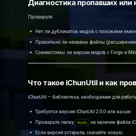
Диагностика пропавших или
Проверьте:
Нет ли дубликатов модов с похожими имен
Правильно ли названы файлы (расширени
Совместимы ли версии модов с Forge и Mine
Что такое iChunUtil и как пр
iChunUtil — библиотека, необходимая для работ
Требуется версия iChunUtil 2.0.0 или выше.
Проверьте папку
на наличие файла iCh
mods
Если версия устарела, скачайте новую.