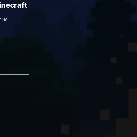
necraft
т не