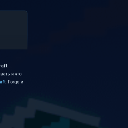
raft
вать и что
aft
, Forge и