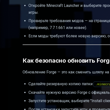
Откройте Minecraft Launcher и выберите пр
Что делать, если ручная установка не уд
игры.
Как найти и удалить дубликаты модов в 
Проверьте требования модов — на странице
Как сбросить Technic/Tekkit до чистой в
(например, 7.7.1.661 или новее).
Что делать, если Minecraft зависает на 
Если моды требуют более новую версию, о
Избегаем проблем с дубликатами модо
Полезные ссылки
Как безопасно обновить Forg
Обновление Forge — это как сменить шляпу на
Сделайте резервную копию папки
.minecr
Скачайте нужную версию Forge с официаль
Запустите установщик, выберите "Install clien
После установки запустите игру и проверьт