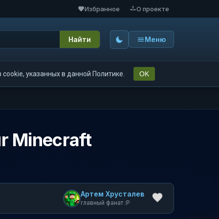
Избранное
О проекте
Найти
Меню
cookie, указанных в данной Политике.
OK
r Minecraft
Артем Хрусталев
главный фанат :P