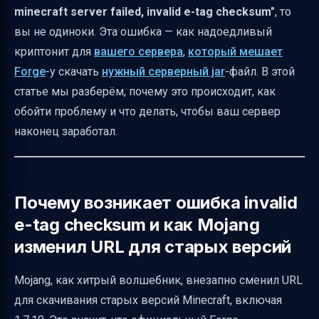
избежать
minecraft server failed, invalid e-tag checksum"
, то
вы не одиноки. Эта ошибка — как надоедливый
Роль Java и версия для Minecraft 1.7.10
криптонит для
вашего сервера
,
который мешает
Forge
Forge
-у скачать
нужный серверный jar
-файл. В этой
Как проверить папку сервера перед
статье мы разберём, почему это происходит, как
запуском установщика
обойти проблему и что делать, чтобы ваш сервер
Что делать, если Forge-установщик не
наконец заработал.
запускается или не может скачать
серверный jar
Пример команды Docker для запуска Forge
Почему возникает ошибка invalid
1.7.10 с модами
e-tag checksum и как Mojang
Как отличить vanilla сервер от Forge-
изменил URL для старых версий
сервера
Краткий чеклист для устранения ошибки
Mojang, как хитрый волшебник, внезапно сменил URL
invalid e-tag checksum
для скачивания старых версий Minecraft, включая
Полезные ссылки