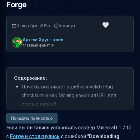
Forge
3 октября 2025
5 минут
Артем Хрусталев
главный фанат :P
Содержание:
Почему возникает ошибка invalid e-tag
checksum и как Mojang изменил URL для
старых версий
Как правильно подготовить
Показать полностью
minecraft_server.1.7.10.jar для установки
Если вы пытались установить сервер Minecraft 1.7.10
Таблица распространённых ошибок и как их
с
Forge и столкнулись
с ошибкой
"Downloading