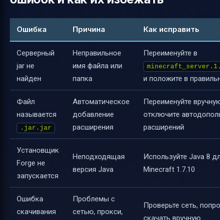
Ошибка
Причина
Как исправить
Серверный
Неправильное
Переименуйте в
jar не
имя файла или
minecraft_server.1
найден
папка
и положите в правиль
Файл
Автоматическое
Переименуйте вручную
называется
добавление
отключите автодопол
расширения
расширений
.jar.jar
Установщик
Неподходящая
Используйте Java 8 д
Forge не
версия Java
Minecraft 1.7.10
запускается
Ошибка
Проблемы с
Проверьте сеть, попр
скачивания
сетью, прокси,
скачать вручную