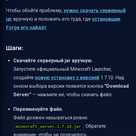
Чтобы обойти проблему,
нужно скачать серверный
jar
вручную и положить его туда, где
установщик
Forge его найдёт
.
Шаги:
Скачайте серверный jar вручную.
Запустите официальный Minecraft Launcher,
создайте
новую установку с версией
1.7.10. Над
окном выбора версии появится кнопка
"Download
Server"
— нажмите её, чтобы скачать файл.
Переименуйте файл.
Файл должен называться ровно
. Обратите
minecraft_server.1.7.10.jar
внимание, чтобы не получилось