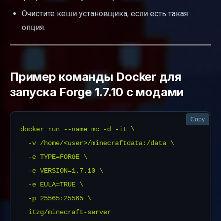
Очистите кеши установщика, если есть такая
опция.
Пример команды Docker для
запуска Forge 1.7.10 с модами
Copy
docker run --name mc -d -it \

  -v /home/<user>/minecraftdata:/data \

  -e TYPE=FORGE \

  -e VERSION=1.7.10 \

  -e EULA=TRUE \

  -p 25565:25565 \
