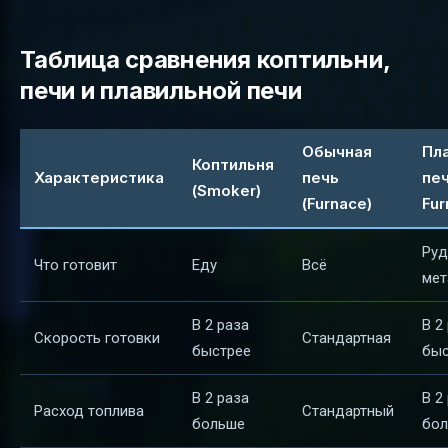
Таблица сравнения коптильни,
печи и плавильной печи
Обычная
Пл
Коптильня
Характеристика
печь
печ
(Smoker)
(Furnace)
Fur
Руд
Что готовит
Еду
Всё
мет
В 2 раза
В 2
Скорость готовки
Стандартная
быстрее
быс
В 2 раза
В 2
Расход топлива
Стандартный
больше
бо