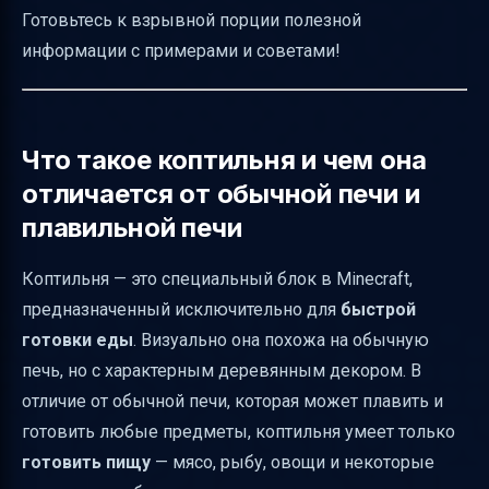
Что происходит при разрушении коптильни
Готовьтесь к взрывной порции полезной
информации с примерами и советами!
Как коптильня влияет на жителей деревни
Как изменить название коптильни
Звуковые эффекты коптильни
Что такое коптильня и чем она
Основные состояния и направление
отличается от обычной печи и
коптильни
плавильной печи
История коптильни в Minecraft
Практические советы по использованию
Коптильня — это специальный блок в Minecraft,
коптильни
предназначенный исключительно для
быстрой
готовки еды
. Визуально она похожа на обычную
Краткий обзор по коптильне
печь, но с характерным деревянным декором. В
Таблица сравнения коптильни, печи и
отличие от обычной печи, которая может плавить и
плавильной печи
готовить любые предметы, коптильня умеет только
Заключение
готовить пищу
— мясо, рыбу, овощи и некоторые
Полезные ссылки