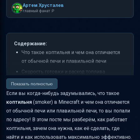
Артем Хрусталев
главный фанат :P
Содержание:
Что такое коптильня и чем она отличается
от обычной печи и плавильной печи
Скорость готовки и расход топлива
Какие блюда можно готовить в коптильне
Показать полностью
Если вы когда-нибудь задумывались, что такое
Рецепт крафта коптильни и материалы
коптильня
(smoker) в Minecraft и чем она отличается
Где найти коптильню в мире Minecraft
от обычной печи или плавильной печи, то вы попали
Можно ли перемещать коптильню
по адресу! В этом посте мы разберём, как работает
поршнем
коптильня, зачем она нужна, как её сделать, где
Параметры блока коптильни
найти и как использовать максимально эффективно.