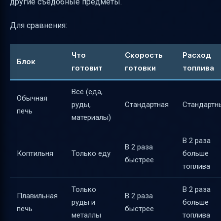
другие съедобные предметы.
Для сравнения:
Что
Скорость
Расход
Блок
готовит
готовки
топлива
Всё (еда,
Обычная
руды,
Стандартная
Стандартн
печь
материалы)
В 2 раза
В 2 раза
Коптильня
Только еду
больше
быстрее
топлива
Только
В 2 раза
Плавильная
В 2 раза
руды и
больше
печь
быстрее
металлы
топлива