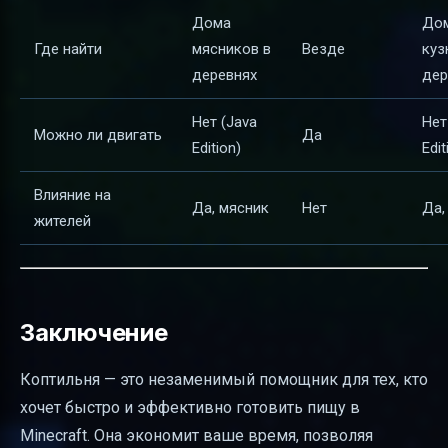
Дома
До
Где найти
мясников в
Везде
куз
деревнях
дер
Нет (Java
Нет
Можно ли двигать
Да
Edition)
Edit
Влияние на
Да, мясник
Нет
Да,
жителей
Заключение
Коптильня — это незаменимый помощник для тех, кто
хочет быстро и эффективно готовить пищу в
Minecraft. Она экономит ваше время, позволяя