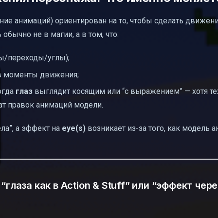
ие анимаций) ориентирован на то, чтобы сделать движен
обычно не в магии, а в том, что:
ы/переходы/углы);
 в моменты движения;
огда
глаз
выглядит косящим или “с выражением” — хотя те
т правок анимаций модели.
ла”, а эффект на
eye(s)
возникает из-за того, как модель а
глаза как в Action & Stuff” или “эффект чере