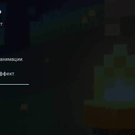
о
т:
анимации.
ффект.