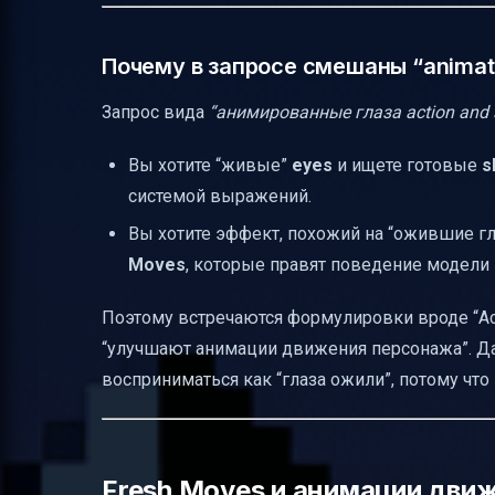
Почему в запросе смешаны “animated
Запрос вида
“анимированные глаза action and s
Вы хотите “живые”
eyes
и ищете готовые
s
системой выражений.
Вы хотите эффект, похожий на “ожившие гл
Moves
, которые правят поведение модели
Поэтому встречаются формулировки вроде “Acti
“улучшают анимации движения персонажа”. Даж
восприниматься как “глаза ожили”, потому что
Fresh Moves и анимации дви