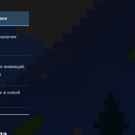
вке
 наличие
я анимаций,
я
к в новой
за