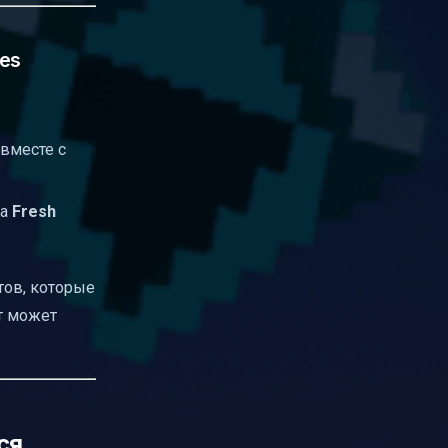
ves
вместе с
па
Fresh
тов, которые
т может
ся