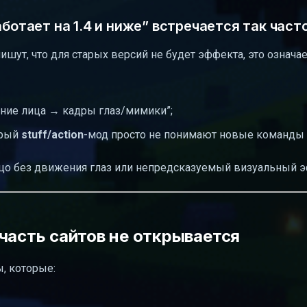
аботает на 1.4 и ниже” встречается так част
ишут, что для старых версий не будет эффекта, это означае
ние лица → кадры глаз/мимики”;
арый
stuff/action
-мод просто не понимают новые команды 
ицо без движения глаз или непредсказуемый визуальный э
часть сайтов не открывается
ы, которые: