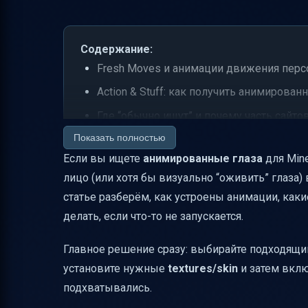
Содержание:
Fresh Moves и анимации движения перс
Action & Stuff: как получить анимирова
Где “обычно ищут” и почему часть сайто
Показать полностью
Практический чек-лист установки (без 
Если вы ищете
анимированные глаза
для Min
Ответ на главный запрос: что именно д
лицо (или хотя бы визуально “оживить” глаза)
статье разберём, как устроены анимации, как
делать, если что-то не запускается.
Главное решение сразу: выбирайте подходящий 
установите нужные
textures/skin
и затем вклю
подхватывались.