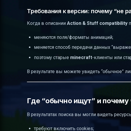
Требования к версии: почему “не р
Когда в описании
Action & Stuff compatibility
п
меняются поля/форматы анимаций;
меняется способ передачи данных “выраже
поэтому старые
minecraft
-клиенты или ст
В результате вы можете увидеть “обычное” л
Где “обычно ищут” и почему 
В результатах поиска вы могли видеть ресурс
требуют включить cookies;