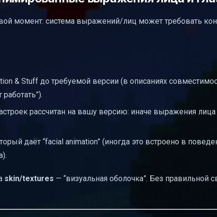
евой момент: система выражений/лиц может требовать ко
ion & Stuff до требуемой версии (в описаниях совместимос
работать”).
астроек рассчитан на вашу версию: иначе выражения лица
рый даёт “facial animation” (иногда это встроено в поведе
).
 а
skin/textures
— “визуальная оболочка”. Без правильной с