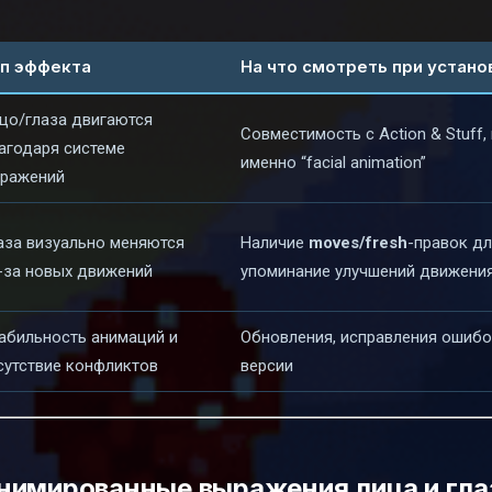
п эффекта
На что смотреть при устано
цо/глаза двигаются
Совместимость с Action & Stuff,
агодаря системе
именно “facial animation”
ражений
аза визуально меняются
Наличие
moves/fresh
-правок дл
-за новых движений
упоминание улучшений движени
абильность анимаций и
Обновления, исправления ошибо
сутствие конфликтов
версии
 анимированные выражения лица и гла