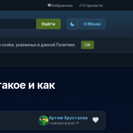
Избранное
О проекте
Найти
Меню
cookie, указанных в данной Политике.
OK
такое и как
Артем Хрусталев
главный фанат :P