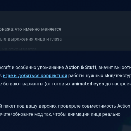
онажа: что именно меняется
нные выражения лица и глаза
в не открывается
сложных терминов)
ecraft и особенно упоминание
Action & Stuff
, значит вы хо
елать, если вам нужны анимированные глаза
 в
игре и добиться корректной
работы нужных
skin
/текстур
ие бывают варианты (от готовых
animated eyes
до настроек)
пакет под вашу версию, проверьте совместимость Action &
чите/обновите мод так, чтобы анимации лица реально