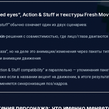
 eyes”, Action & Stuff и текстуры Fresh Mo
tuff”
обычно означает один из двух сценариев:
kin
-решения с совместимостью, где лицо/глаза двигаются 
аза”, но на деле это анимации/изменения через пакеты ти
 и анимации движения.
on & Stuff compatibility” и параллельно — упоминания паке
е если в названии акцент на движении, в итоге результа
 меняется синхронизация поз/кадров.
жения персонажа: что именно меняет