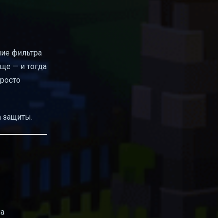
ние фильтра
ще — и тогда
просто
а защиты.
на