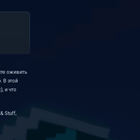
тите оживить
. В этой
, и что
 Stuff,