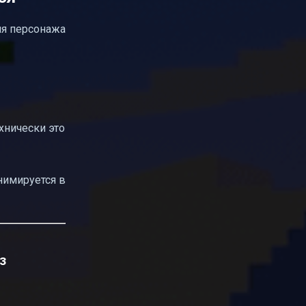
ия персонажа
хнически это
нимируется в
з