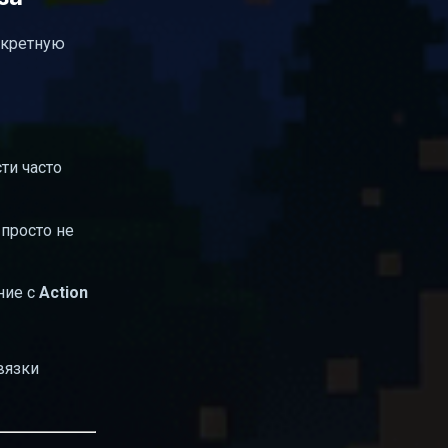
нкретную
ти часто
 просто не
ние с
Action
вязки