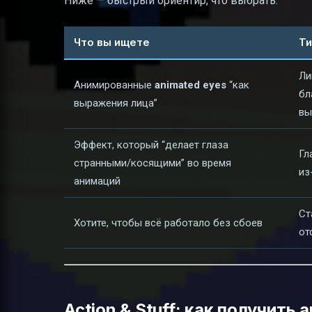
Ниже — быстрый ориентир, что выбрать.
Что вы ищете
Ти
Ли
Анимированные
animated eyes
“как
бл
выражения лица”
вы
Эффект, который “делает глаза
Гл
странными/косящими” во время
из
анимаций
Ст
Хотите, чтобы всё работало без сбоев
от
Action & Stuff: как получить