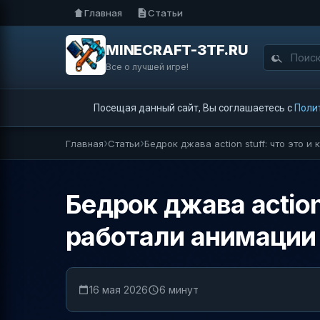
Главная
Статьи
MINECRAFT-3TF.RU
Все о лучшей игре!
Посещая данный сайт, Вы соглашаетесь с
Поли
Главная
Статьи
Бедрок джава action stuff: что это 
Бедрок джава action
работали анимации
16 мая 2026
6 минут