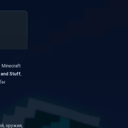
Minecraft
 and Stuff
,
обы
й, оружия,