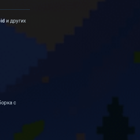
id
и других
борка с