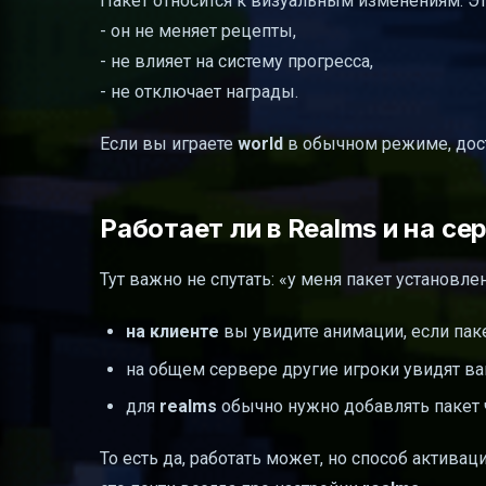
Пакет относится к визуальным изменениям. Эт
- он не меняет рецепты,
- не влияет на систему прогресса,
- не отключает награды.
Если вы играете
world
в обычном режиме, дос
Работает ли в Realms и на се
Тут важно не спутать: «у меня пакет установле
на клиенте
вы увидите анимации, если пак
на общем сервере другие игроки увидят ва
для
realms
обычно нужно добавлять пакет ч
То есть да, работать может, но способ активац