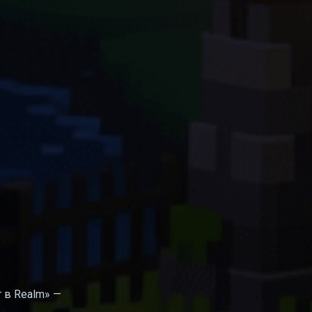
т в Realm» —