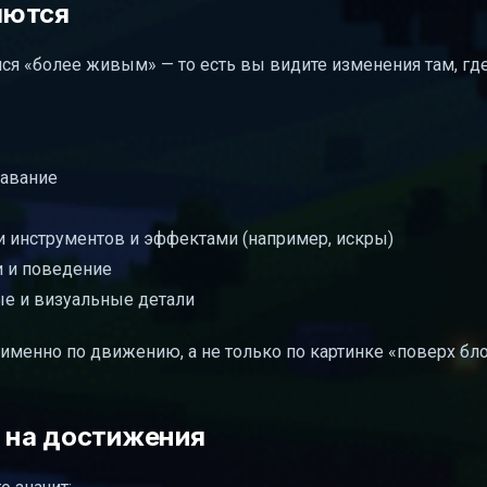
яются
лся «более живым» — то есть вы видите изменения там, гд
лавание
и инструментов и эффектами (например, искры)
и и поведение
ые и визуальные детали
 именно по движению, а не только по картинке «поверх бл
f на достижения