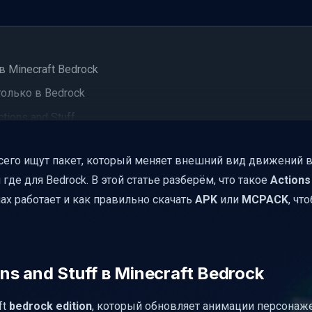
 в Minecraft Bedrock
 только в Bedrock
ions and Stuff
 отличаются
его ищут пакет, который меняет внешний вид движений в 
и где для Bedrock. В этой статье разберём, что такое
Actions
ения
мах работает и как правильно скачать
APK
или
MCPACK
, чт
й понятный порядок
ns and Stuff в Minecraft Bedrock
вариант под устройство
ft
bedrock edition
, который обновляет анимации персонаже
ости