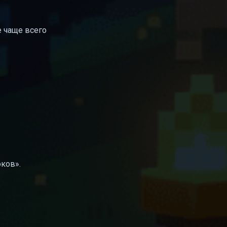
е чаще всего
оков».