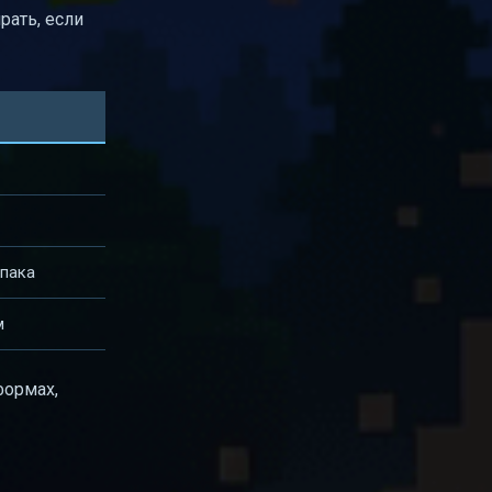
рать, если
-пака
м
формах,