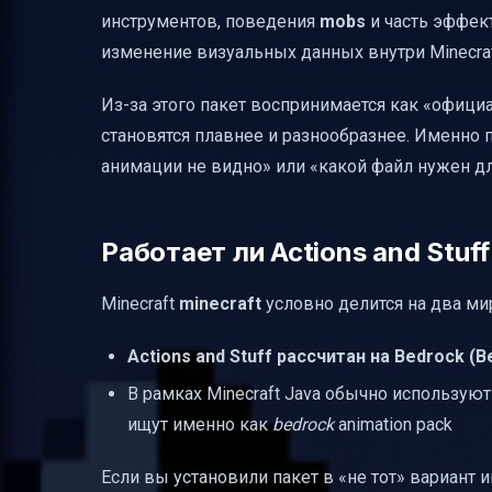
инструментов, поведения
mobs
и часть эффек
Плюсы и минусы, которые реально ощу
изменение визуальных данных внутри Minecraf
Что искать в названии, чтобы не ошибит
Из-за этого пакет воспринимается как «офици
становятся плавнее и разнообразнее. Именно
анимации не видно» или «какой файл нужен дл
Работает ли Actions and Stuff
Minecraft
minecraft
условно делится на два ми
Actions and Stuff рассчитан на Bedrock (Be
В рамках Minecraft Java обычно используют
ищут именно как
bedrock
animation pack
Если вы установили пакет в «не тот» вариант 