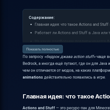
Содержание:
Главная идея: что такое Actions and Stuff
Работает ли Actions and Stuff в Java или
На каких платформах поддерживается Act
Показать полностью
APK или MCPACK: что скачать и чем они
По запросу
«бедрок джава action stuff»
чаще вс
Какие именно анимации меняются
Bedrock, а иногда ещё путают, где он для Java 
Повлияет ли Actions and Stuff на достиж
чем он отличается от модов, на каких платфор
Работает ли в Realms и на серверах
animations
действительно появились в игре.
Как установить Actions and Stuff: самы
Если анимации не видно: что делать
Главная идея: что такое Actio
Разрешения (resolution) и как выбрать 
Actions and Stuff
— это ресурс-пак для Minecra
Советы для стабильной производительн