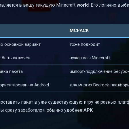
авляется в вашу текущую Minecraft
world
. Его логично выби
MCPACK
о основной вариант
тоже подходит
 быть включён
нужен ваш Minecraft
овка пакета
импорт/подключение ресурс
ориентирован на Android
для многих Bedrock-платфор
поставить пакет в уже существующую игру на разных плат
обы сразу заработало», обычно удобнее
APK
.