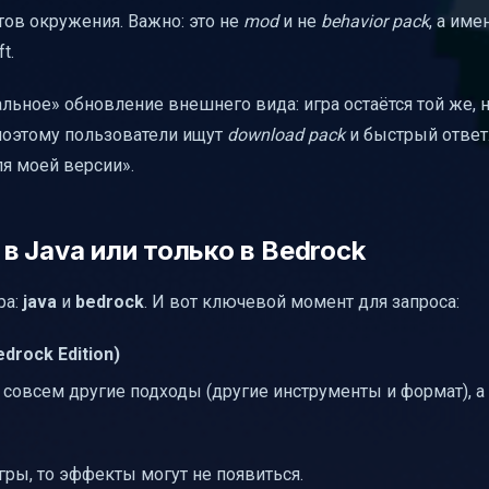
тов окружения. Важно: это не
mod
и не
behavior pack
, а име
щаются в игре
t.
ься
альное» обновление внешнего вида: игра остаётся той же,
 поэтому пользователи ищут
download pack
и быстрый ответ
я моей версии».
 в Java или только в Bedrock
ра:
java
и
bedrock
. И вот ключевой момент для запроса:
drock Edition)
 совсем другие подходы (другие инструменты и формат), а
игры, то эффекты могут не появиться.