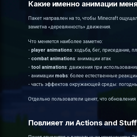
Какие именно анимации мен
Пакет направлен на то, чтобы Minecraft ощуща
заметна «деревянность» движения.
Что меняется наиболее заметно:
-
player animations
: ходьба, бег, приседание, п
-
combat animations
: анимации атак
-
tool animations
: движения при использовани
- анимации
mobs
: более естественные реакци
- часть эффектов окружающей среды: погодн
Отдельно пользователи ценят, что обновления
Повлияет ли Actions and Stuf