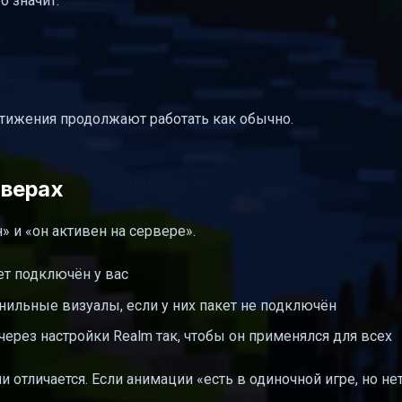
о значит:
тижения продолжают работать как обычно.
рверах
н» и «он активен на сервере».
ет подключён у вас
нильные визуалы, если у них пакет не подключён
ерез настройки Realm так, чтобы он применялся для всех
ии отличается. Если анимации «есть в одиночной игре, но не