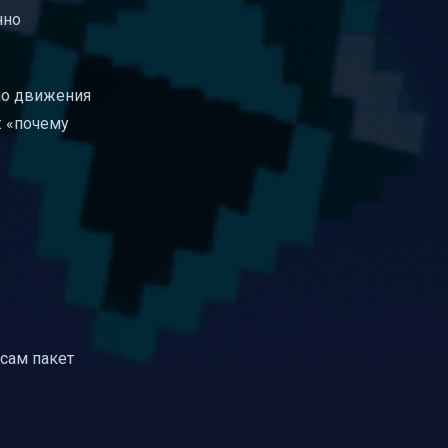
нно
 но движения
: «почему
 сам пакет