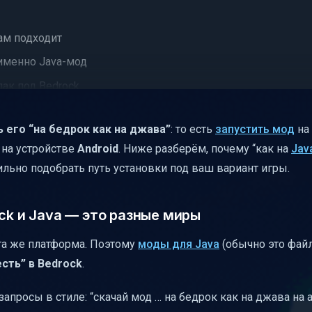
вам подходит
— именно Java-мод
 пак под Bedrock
од не “не работает”)
ь его “на бедрок как на джава”
: то есть
запустить мод
на
коротко и честно
м на устройстве
Android
. Ниже разберём, почему “как на
Jav
й чек-лист)
вильно подобрать путь установки под ваш вариант игры.
оверку
ck и Java — это разные миры
 та же платформа. Поэтому
моды для Java
(обычно это файлы
есть” в Bedrock
.
апросы в стиле: “скачай мод … на бедрок как на джава на 