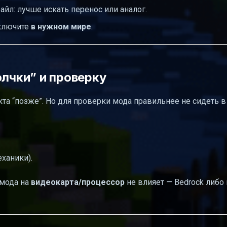
айл: лучше искать перенос или аналог.
включите
в нужном мире
.
олчки” и проверку
екта “позже”. Но для проверки мода правильнее не сидеть в
ханики).
 мода на
видеокарта/процессор
не влияет — Bedrock либо