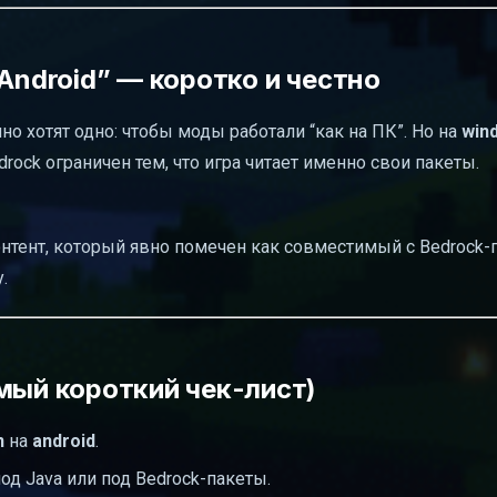
Android” — коротко и честно
но хотят одно: чтобы моды работали “как на ПК”. Но на
win
rock ограничен тем, что игра читает именно свои пакеты.
нтент, который явно помечен как совместимый с Bedrock-
.
мый короткий чек-лист)
n
на
android
.
 под Java или под Bedrock-пакеты.