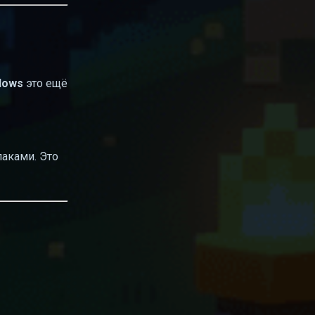
dows
это ещё
паками. Это