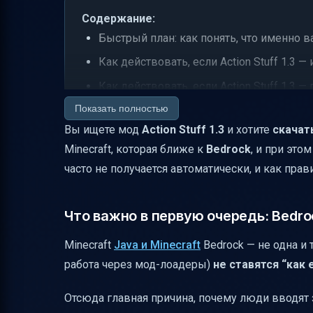
Содержание:
Быстрый план: как понять, что именно 
Как действовать, если Action Stuff 1.3 
Как действовать, если Action Stuff 1.3 —
Показать полностью
Как избежать типичных ошибок (чтобы м
Вы ищете мод
Action Stuff 1.3
и хотите
скачат
Про “ваш вопрос про Java на Android” — 
Minecraft, которая ближе к
Bedrock
, и при это
Что делать прямо сейчас (самый коротки
часто не получается автоматически, и как пра
Важная деталь про “online/толчки” и пр
Итог
Что важно в первую очередь: Bedro
Minecraft
Java и Minecraft
Bedrock — не одна и
работа через мод-лоадеры)
не ставятся “как 
Отсюда главная причина, почему люди вводят з