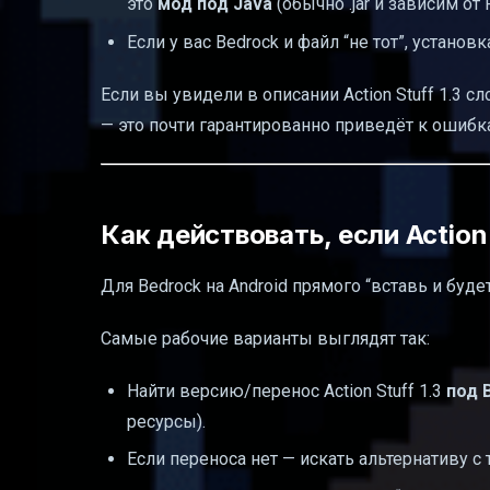
это
мод под Java
(обычно .jar и зависим от 
Если у вас Bedrock и файл “не тот”, установк
Если вы увидели в описании Action Stuff 1.3 с
— это почти гарантированно приведёт к ошибк
Как действовать, если Action
Для Bedrock на Android прямого “вставь и буде
Самые рабочие варианты выглядят так:
Найти версию/перенос Action Stuff 1.3
под 
ресурсы).
Если переноса нет — искать альтернативу 