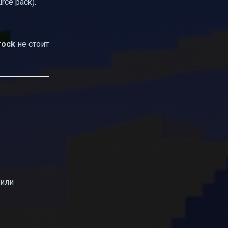
rce pack).
rock
не стоит
/или