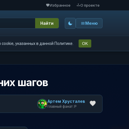
Избранное
О проекте
Найти
Меню
cookie, указанных в данной Политике.
OK
них шагов
Артем Хрусталев
главный фанат :P