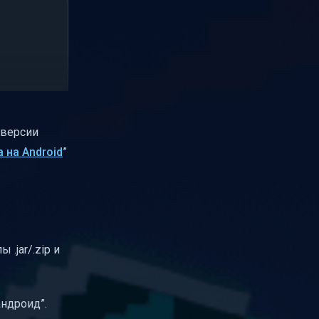
 версии
a на Android
”
 .jar/.zip и
андроид”.