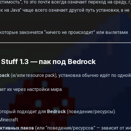
тимость”, то это почти всегда означает переход на среду, 
 на Java” чаще всего означает другой путь установки, а не
 которые закончатся “ничего не происходит” или вылетами.
Stuff 1.3 — пак под Bedrock
 pack
(и/или resource pack), установка обычно идёт по одной
ает их через настройки мира.
 который подходит для
Bedrock
(поведение/ресурсы).
inecraft.
ктивных паков
(или “поведения/ресурсов” — зависит от ин