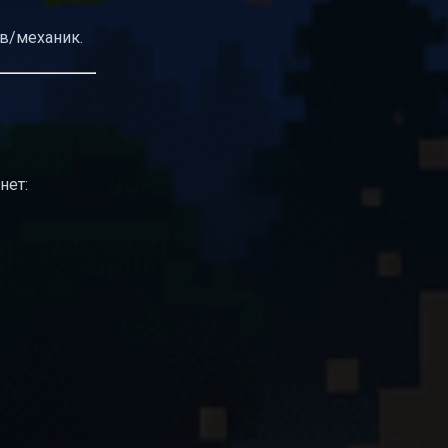
в/механик.
нет: