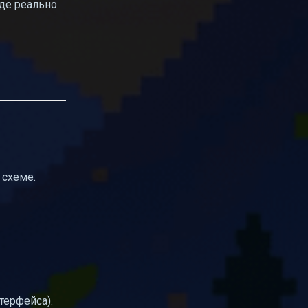
где реально
 схеме.
терфейса).