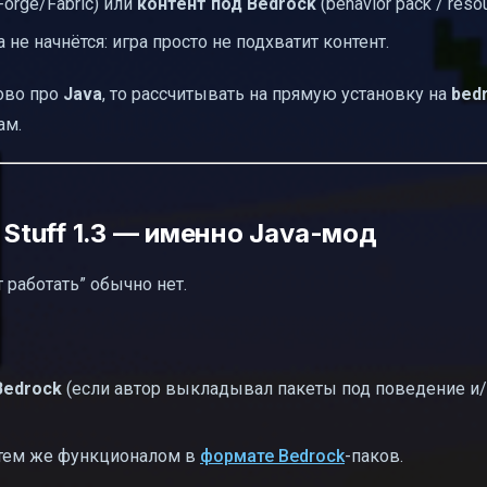
Forge/Fabric) или
контент под Bedrock
(behavior pack / resou
а не начнётся: игра просто не подхватит контент.
лово про
Java
, то рассчитывать на прямую установку на
bed
ам.
 Stuff 1.3 — именно Java-мод
т работать” обычно нет.
Bedrock
(если автор выкладывал пакеты под поведение и
с тем же функционалом в
формате Bedrock
-паков.