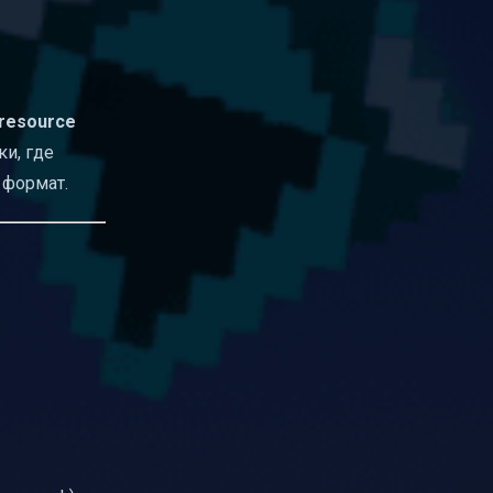
/resource
ки, где
 формат.