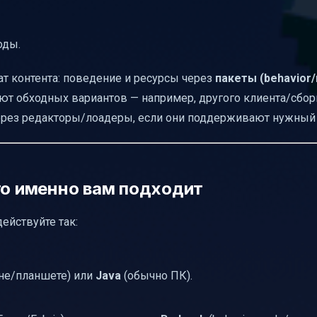
оды.
ат контента: поведение и ресурсы через
пакеты (behavior
уют обходных вариантов — например, другого клиента/сбор
через редакторы/лоадеры, если они поддерживают нужный
то именно вам подходит
 действуйте так:
фоне/планшете) или
Java
(обычно ПК).