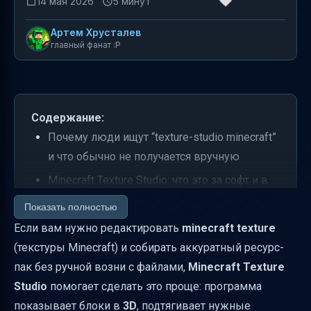
14 мая 2026
5 минут
Артем Хрусталев
главный фанат :P
Содержание:
Почему люди ищут “texture-studio minecraft”
и что обычно не получается вручную
Minecraft Texture Studio: что это за софт и в
чём ключевая идея
Показать полностью
3D preview: как видеть изменения текстур в
Если вам нужно редактировать
minecraft texture
реальном времени
(текстуры Minecraft) и собирать аккуратный ресурс-
пак без ручной возни с файлами,
Minecraft Texture
Как создаётся ресурс-пак: путь от
Studio
помогает сделать это проще: программа
извлечения до готового архива
показывает блоки в
3D
, подтягивает нужные
Выбор текстур: можно делать pack “только