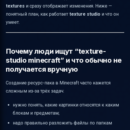
textures
и сразу отображает изменения. Ниже —
для нужного”
понятный план, как работает
texture studio
и что он
Из jar или из распакованных папок: два
умеет.
рабочих способа
Какие правки можно делать: текстуры,
анимации, предметы
Почему люди ищут “texture-
Настройки внешнего вида ресурс-пака:
studio minecraft” и что обычно не
название, описание, миниатюра
получается вручную
Звуки, HD-текстуры и “what’s new”: что
отмечают в обновлениях
Создание ресурс-пака в Minecraft часто кажется
Где взять Minecraft Texture Studio и как
сложным из‑за трёх задач:
понять условия использования
нужно понять, какие картинки относятся к каким
Текущее ограничение: новые блоки могут
блокам и предметам;
не добавляться
надо правильно разложить файлы по папкам
Как быстро установить и проверить