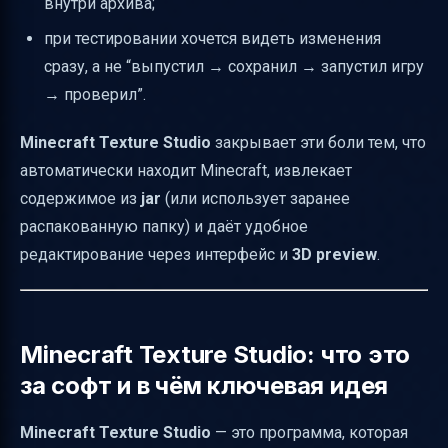
внутри архива;
готовый pack в игре
при тестировании хочется видеть изменения
Короткий итог: чем Minecraft Texture Studio
сразу, а не “выпустил → сохранил → запустил игру
лучше ручного способа
→ проверил”.
Minecraft Texture Studio
закрывает эти боли тем, что
автоматически находит Minecraft, извлекает
содержимое из
jar
(или использует заранее
распакованную папку) и даёт удобное
редактирование через интерфейс и
3D preview
.
Minecraft Texture Studio: что это
за софт и в чём ключевая идея
Minecraft Texture Studio
— это программа, которая