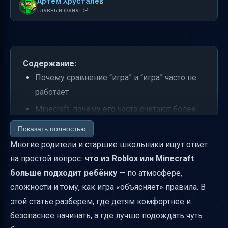
Артем Хрусталев
главный фанат :P
Содержание:
Почему сравнение “игра” и “игра” часто не
работает
Minecraft: почему его часто считают более
“детским”
Показать полностью
Roblox: чем он притягивает детей и
Многие родители и старшие школьники ищут ответ
подростков
на простой вопрос:
что из Roblox или Minecraft
больше подходит ребёнку
— по атмосфере,
Возраст и уровень: кто “младше” по факту
сложности и тому, как игра «объясняет» правила. В
Творчество: где возможностей больше и
этой статье разберём, где детям комфортнее и
почему
безопаснее начинать, а где лучше подождать чуть
Как сделать выбор правильным для