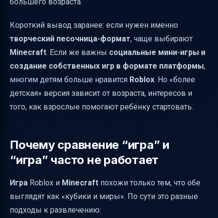
большего возраста.
ребёнка
Итог: что выбрать “самое детское”
Короткий вывод заранее: если нужен именно
творческий песочница-формат
, чаще выбирают
Minecraft
. Если же важны
социальные мини-игры и
создание собственных игр в формате платформы
,
многим детям больше нравится
Roblox
. Но «более
детская» версия зависит от возраста, интересов и
того, как взрослые помогают ребёнку стартовать.
Почему сравнение “игра” и
“игра” часто не работает
Игра
Roblox и
Minecraft
похожи только тем, что обе
выглядят как «кубики и миры». По сути это разные
подходы к развлечению: