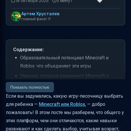
19 октября 2025
5 минут
Артем Хрусталев
главный фанат :P
Содержание:
Образовательный потенциал Minecraft и
Roblox: что объединяет эти игры
Навыки, которые развивают Minecraft и
Roblox: сходства и различия
Показать полностью
Возраст, интересы и стиль обучения: как
Если вы задумались, какую игру-песочницу выбрать
выбрать игру
для ребенка —
Minecraft или Roblox
, — добро
пожаловать! В этом посте мы разберем, что общего у
Особенности геймплея Roblox, которые
этих платформ, чем они отличаются, какие навыки
важны родителям
развивают и как сделать выбор, учитывая возраст,
Особенности геймплея Minecraft для