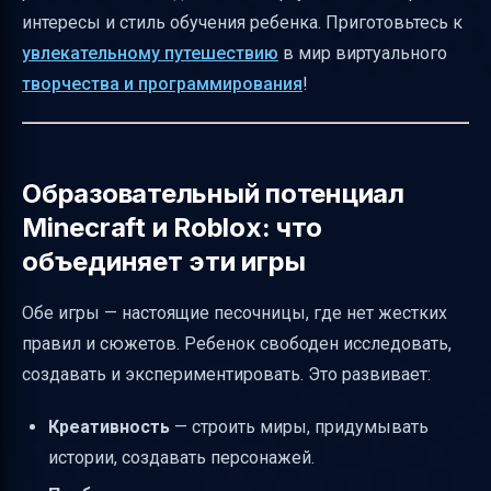
интересы и стиль обучения ребенка. Приготовьтесь к
творческого и проблемно-решательного
увлекательному путешествию
в мир виртуального
обучения
творчества и программирования
!
Различия в образовательной ценности для
коммуникации, кооперации и
пространственного мышления
Образовательный потенциал
Безопасность и родительский контроль: что
Minecraft и Roblox: что
важно знать
объединяет эти игры
Риски покупок и монетизации
Кроссплатформенность и доступность
Обе игры — настоящие песочницы, где нет жестких
Практические проекты для учебы на базе
правил и сюжетов. Ребенок свободен исследовать,
Minecraft и Roblox
создавать и экспериментировать. Это развивает:
Как структурировать уроки и оценивать
Креативность
— строить миры, придумывать
прогресс
истории, создавать персонажей.
Рекомендации по вовлечению родителей