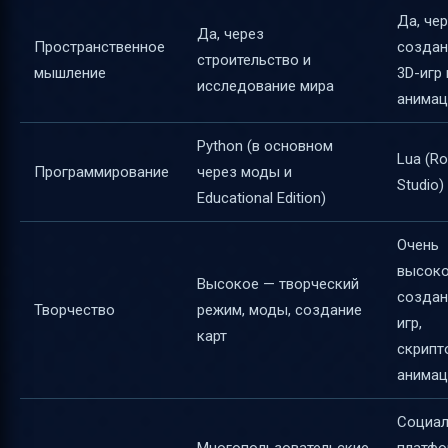
Да, че
Да, через
Пространственное
создан
строительство и
мышление
3D-игр 
исследование мира
анимац
Python (в основном
Lua (Ro
Программирование
через моды и
Studio)
Educational Edition)
Очень
высок
Высокое — творческий
создан
Творчество
режим, моды, создание
игр,
карт
скрипт
анимац
Социал