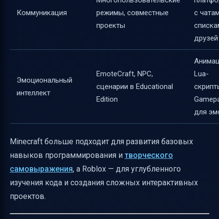
Многопользовательские
платфо
Коммуникация
режимы, совместные
с чатам
проекты
списка
друзей
Анимац
EmoteCraft, NPC,
Lua-
Эмоциональный
сценарии в Educational
скрипт
интеллект
Edition
Gamep
для эм
Minecraft больше подходит для развития базовых
навыков программирования и
творческого
самовыражения
, а Roblox — для углубленного
изучения кода и создания сложных интерактивных
проектов.