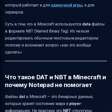
который работает и для
одиночной игры
, и для
что реально можно менять
серверов.
Как безопасно делать изменения, чтобы
файл не «сломался»
Суть в том, что в Minecraft используются
data
-файлы
Команды и дизайн: зачем нужен editor, если
в формате NBT (Named Binary Tag). Их нельзя
есть command generator
редактировать обычным текстовым редактором:
поэтому и возникает вопрос «как это вообще
Моды: можно ли редактировать modded
сделать».
Minecraft
Почему при редактировании player data
бывают риски
Что такое DAT и NBT в Minecraft и
Быстрый чеклист перед тем как вы
почему Notepad не помогает
нажмёте Save/Export
Итог: player dat editor — это способ менять
Файлы
dat
в Minecraft — это бинарные данные,
данные игрока без ручной разборки NBT
которые хранят состояние мира и
player
-
информацию. На практике это
NBT
-структуры: