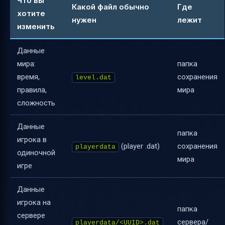
Что вы
Какой файл обычно
Где
хотите
нужен
лежит
изменить
Данные
мира:
папка
время,
сохранения
level.dat
правила,
мира
сложность
Данные
папка
игрока в
(player .dat)
сохранения
playerdata
одиночной
мира
игре
Данные
игрока на
папка
сервере
сервера/
playerdata/<UUID>.dat