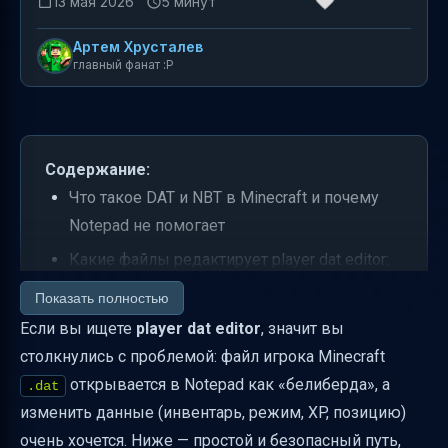
13 мая 2026
5 минут
Артем Хрусталев
главный фанат :P
Содержание:
Что такое DAT и NBT в Minecraft и почему
Notepad не помогает
Какие файлы редактирует player dat editor:
player и world
Показать полностью
Как пользоваться онлайн-редактором
Если вы ищете
player dat editor
, значит вы
DAT/NBT (простой алгоритм)
столкнулись с проблемой: файл игрока Minecraft
открывается в Notepad как «белиберда», а
Как редактировать режим игры (например,
.dat
изменить данные (инвентарь, режим, XP, позицию)
survival → creative)
очень хочется. Ниже — простой и безопасный путь,
Редактирование инвентаря и статистики: