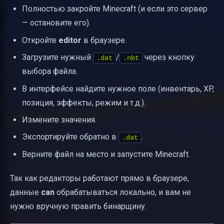
Полностью закройте Minecraft (и если это сервер
— остановите его).
Откройте
editor
в браузере.
Загрузите нужный
/
через кнопку
.dat
.nbt
выбора файла.
В интерфейсе найдите нужное поле (инвентарь, XP,
позиция, эффекты, режим и т.д.).
Измените значения.
Экспортируйте обратно в
.
.dat
Верните файл на место и запустите Minecraft.
Так как редакторы работают прямо в браузере,
данные
can
обрабатываться локально, и вам не
нужно вручную править бинарщину.