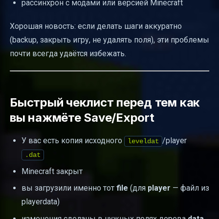
рассинхрон с модами или версией Minecraft
Хорошая новость: если делать шаги аккуратно
(backup, закрыть игру, не удалять поля), эти проблемы
почти всегда удаётся избежать.
Быстрый чеклист перед тем как
вы нажмёте Save/Export
У вас есть копия исходного
/player
leveldat
.dat
Minecraft закрыт
вы загрузили именно тот
file
(для
player
— файл из
playerdata)
изменения сделаны в нужных полях дерева
data