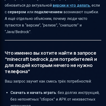
обновиться до актуальной
версии и что делать
, если
Какие логи Android могут намекать на
с
сервером
или
подключением
возникают ошибки.
проблему соединения
А ещё отдельно объясним, почему люди часто
Если после обновления моды/миры
путаются в “версии”, “релизе”, “снапшоте” и
сломались: что делать “без паники”
“Java/Bedrock”.
Minecraft Bedrock и Minecraft Java: почему
это разные истории
Список “самых частых” ошибок и быстрые
Что именно вы хотите найти в запросе
действия
“minecraft bedrock для потребителей и
для людей которым нечего не нужно
телефона”
Ваш запрос звучит как смесь трёх потребностей:
Скачать и начать играть
: без долгих инструкций,
без непонятных “сборок” и APK от неизвестных
источников.