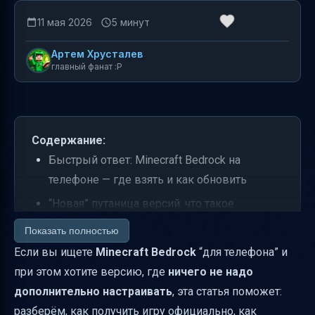
11 мая 2026
5 минут
Артем Хрусталев
главный фанат :P
Содержание:
Быстрый ответ: Minecraft Bedrock на
телефоне — где взять и как обновить
“Новая” путаница версий: что такое
обновление, релиз и снапшота
Показать полностью
Обновление Minecraft Bedrock: что делать,
Если вы ищете
Minecraft Bedrock
“для телефона” и
чтобы не сломалось
при этом хотите версию, где
ничего не надо
дополнительно настраивать
, эта статья поможет:
Сервер в Bedrock: почему “видит внешние,
разберём, как получить игру официально, как
но не видит локальные” и как это лечится