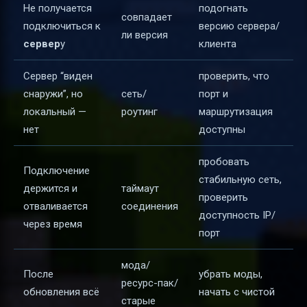
Не получается
подогнать
совпадает
подключиться к
версию сервера/
ли версия
сервер
у
клиента
Сервер “виден
проверить, что
снаружи”, но
сеть/
порт и
локальный —
роутинг
маршрутизация
нет
доступны
пробовать
Подключение
стабильную сеть,
держится и
таймаут
проверить
отваливается
соединения
доступность IP/
через время
порт
мода/
После
убрать моды,
ресурс-пак/
обновления всё
начать с чистой
старые