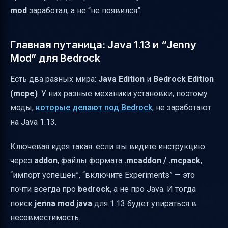
mod
заработал, а не “не появился”.
тогда работает “Jenny Mod”
Уникальные изменения в игровом опыте:
Главная путаница: Java 1.13 и “Jenny
что дают модели Jenna/Jenny
Mod” для Bedrock
Частые проблемы и быстрые решения
Есть два разных мира:
Java Edition
и
Bedrock Edition
Где и как скачивать безопаснее всего
(mcpe)
. У них разные механики установки, поэтому
Краткий вывод
моды,
которые делают под Bedrock
, не заработают
на Java 1.13.
Ключевая идея такая: если вы видите инструкцию
через
addon
, файлы формата
.mcaddon / .mcpack
,
“импорт успешен”, “включите Experiments” — это
почти всегда про
bedrock
, а не про Java. И тогда
поиск
jenna mod java
для 1.13 будет упираться в
несовместимость.