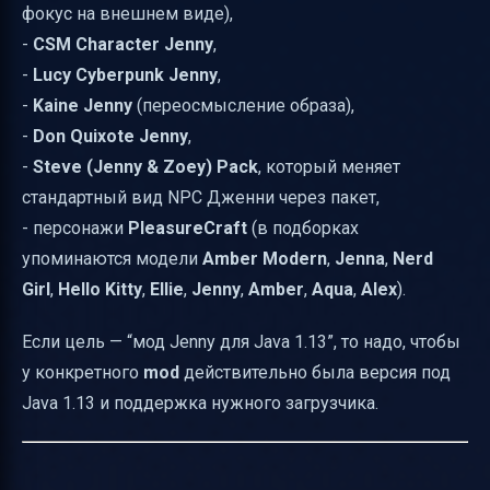
фокус на внешнем виде),
-
CSM Character Jenny
,
-
Lucy Cyberpunk Jenny
,
-
Kaine Jenny
(переосмысление образа),
-
Don Quixote Jenny
,
-
Steve (Jenny & Zoey) Pack
, который меняет
стандартный вид NPC Дженни через пакет,
- персонажи
PleasureCraft
(в подборках
упоминаются модели
Amber Modern
,
Jenna
,
Nerd
Girl
,
Hello Kitty
,
Ellie
,
Jenny
,
Amber
,
Aqua
,
Alex
).
Если цель — “мод Jenny для Java 1.13”, то надо, чтобы
у конкретного
mod
действительно была версия под
Java 1.13 и поддержка нужного загрузчика.