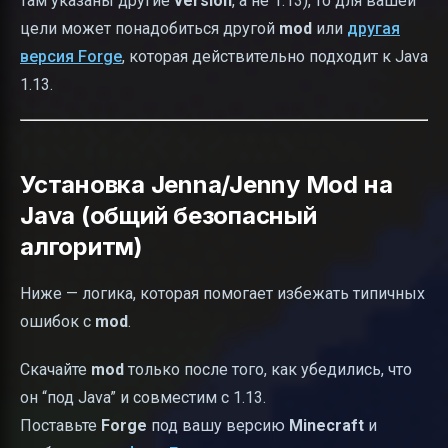
там указаны другие
version
, а не 1.13), то для вашей
цели может понадобиться другой
mod
или
другая
версия Forge
, которая действительно подходит к Java
1.13.
Установка Jenna/Jenny Mod на
Java (общий безопасный
алгоритм)
Ниже — логика, которая помогает избежать типичных
ошибок с
mod
.
Скачайте
mod
только после того, как убедились, что
он “под Java” и совместим с 1.13.
Поставьте
Forge
под вашу версию
Minecraft
и