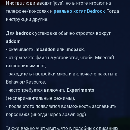
Иногда люди вводят “java”, но в итоге играют на
телефоне/консолях и
реально хотят Bedrock
. Тогда
инструкции другие.
Для
bedrock
установка обычно строится вокруг
addon
:
- скачиваете
.mcaddon
или
.mcpack
,
- открываете файл на устройстве, чтобы Minecraft
выполнил импорт,
- заходите в настройки мира и включаете пакеты в
Behavior/Resource,
- часто требуется включить
Experiments
(экспериментальные режимы),
- после этого появляется возможность заспавнить
персонажа (иногда через spawn egg).
Также важно учитывать, что в подобных описаниях