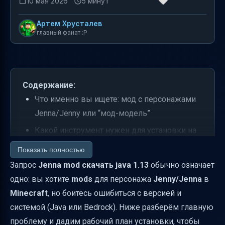
10 мая 2026
5 минут
Артем Хрусталев
главный фанат :P
Содержание:
Что именно вы ищете: мод с персонажами
Jenna/Jenny или “мод-модель”
Какой инструмент нужен для установки на
Java: роль Forge
Показать полностью
Совместимость по версиям: что проверять
Запрос
Jenna mod скачать java 1.13
обычно означает
в первую очередь
одно: вы хотите
mods
для персонажа
Jenny/Jenna
в
Minecraft
, но боитесь ошибиться с версией и
Установка Jenna/Jenny Mod на Java (общий
системой (Java или Bedrock). Ниже разберём главную
безопасный алгоритм)
проблему и дадим рабочий план установки, чтобы
Если вам нужен именно Bedrock (mcpe): как