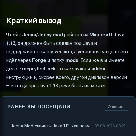
Краткий вывод
Чтобы
Jenna/Jenny mod
работал на
Minecraft Java
1.13
, он должен быть сделан под Java и
поддерживать вашу
version
, а установка чаще всего
идёт через
Forge
и папку
mods
. Если же вы имеете
дело с
mcpe/bedrock
, то вам нужны
addon
-
инструкции и, скорее всего, другой диапазон версий
— и тогда про Java 1.13 речи быть не может.
РАНЕЕ ВЫ ПОСЕЩАЛИ
Очистить
Jenna Mod скачать Java 1.13: как понять, что вам нужно, и как установить правильно
08.08.2026 08:21