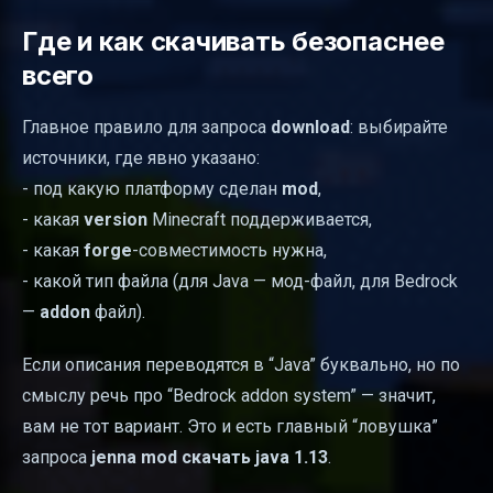
Где и как скачивать безопаснее
всего
Главное правило для запроса
download
: выбирайте
источники, где явно указано:
- под какую платформу сделан
mod
,
- какая
version
Minecraft поддерживается,
- какая
forge
-совместимость нужна,
- какой тип файла (для Java — мод-файл, для Bedrock
—
addon
файл).
Если описания переводятся в “Java” буквально, но по
смыслу речь про “Bedrock addon system” — значит,
вам не тот вариант. Это и есть главный “ловушка”
запроса
jenna mod скачать java 1.13
.