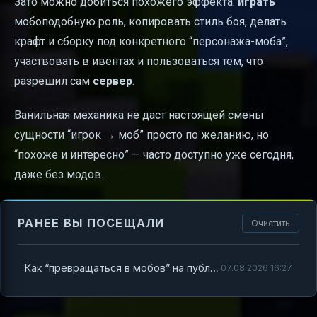
Зато можно добиться похожего эффекта:
играть
мобоподобную роль, копировать стиль боя, делать
крафт и сборку под конкретного “персонажа-моба”,
участвовать в ивентах и пользоваться тем, что
разрешил сам
сервер
.
Ванильная механика не даст настоящей смены
сущности “игрок → моб” просто по желанию, но
“похоже и интересно” — часто доступно уже сегодня,
даже без модов.
РАНЕЕ ВЫ ПОСЕЩАЛИ
Очистить
Как “превращаться в мобов” на публичном сервере без модов: что реально возможно в Minecraft и как сделать похоже
07.08.2026 16:27