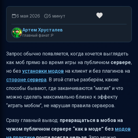
6 мая 2026
5 минут
Артем Хрусталев
главный фанат :P
Запрос обычно появляется, когда хочется выглядеть
как моб прямо во время игры на публичном
сервере
,
но без
установки модов
на клиент и без плагинов на
стороне сервера
. В этой статье разберём, какие
способы бывают, где заканчиваются “магия” и что
можно сделать максимально близко к эффекту
“играть мобом”, не нарушая правила серверов.
Сразу главный вывод:
превращаться в мобов на
чужом публичном сервере “как в моде” без
модов
на практике
почти всегда нельзя
. Зато можно