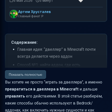
6 мая 2026
5 минут
Артем Хрусталев
главный фанат :P
Содержание:
Главная идея: “двеллер” в Minecraft почти
всегда делается через аддон
Способ №1: найти аддон, где есть
“переселение” или “превращение”
Показать полностью
Способ №2: “управление двеллером” через
Вы хотите не просто “играть за двеллера”, а именно
систему триггеров (без настоящего
превратиться в двеллера в Minecraft
и дальше
управления камерой)
управлять
его действиями. В этой статье разберём,
какие способы обычно используют в Bedrock/
Что именно искать в описании аддона
аддонах, как включить нужные сущности и как
(чеклист)