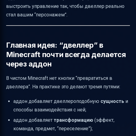
выстроить управление так, чтобы двеллер реально
Пошаговая схема: как действовать в игре
стал вашим “персонажем”.
(универсальный алгоритм)
Если хотите именно “быть двеллером” в
одиночной игре
Главная идея: “двеллер” в
Как сделать управление удобным:
Minecraft почти всегда делается
настройки и практика
через аддон
Про безопасность и “контроль мира”:
почему это важно
В чистом Minecraft нет кнопки “превратиться в
Короткий итог
двеллера”. На практике это делают тремя путями:
аддон добавляет двеллероподобную
сущность
и
способы взаимодействия с ней;
аддон добавляет
трансформацию
(эффект,
команда, предмет, “переселение”);