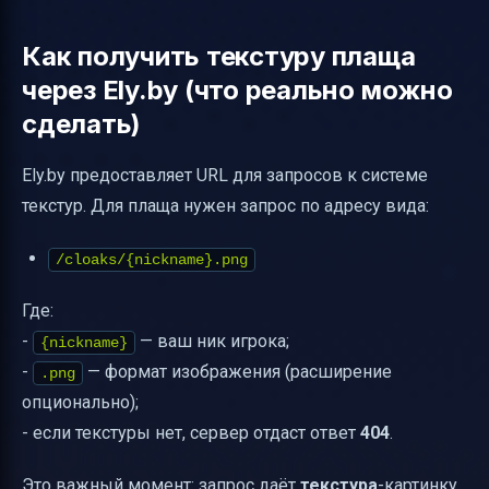
Как получить текстуру плаща
через Ely.by (что реально можно
сделать)
Ely.by предоставляет URL для запросов к системе
текстур. Для плаща нужен запрос по адресу вида:
/cloaks/{nickname}.png
Где:
-
— ваш ник игрока;
{nickname}
-
— формат изображения (расширение
.png
опционально);
- если текстуры нет, сервер отдаст ответ
404
.
Это важный момент: запрос даёт
текстура
-картинку