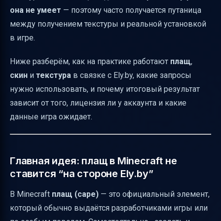
она не умеет
— поэтому часто получается путаница
Java
между получением текстуры и реальной установкой
Важное про плащи, которые «невозможно
в игре.
получить сейчас»
Ниже разберём, как на практике работают
плащ
,
скин
и
текстура
в связке с Ely.by, какие запросы
нужно использовать, и почему итоговый результат
зависит от того, лицензия ли у аккаунта и какие
данные игра ожидает.
Главная идея: плащ в Minecraft не
ставится “на стороне Ely.by”
В Minecraft
плащ (cape)
— это официальный элемент,
который обычно выдаётся разработчиками игры или