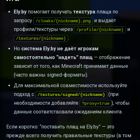
Ely.by
помогает получать
текстура
плаща по
запросу
и выдаёт
/cloaks/{nickname}.png
профили/текстуры через
и
/profile/{nickname}
.
/textures/{nickname}
Но
система Ely.by не даёт игрокам
самостоятельно “надеть” плащ
— отображение
зависит от того, как Minecraft принимает данные
(часто важны signed-форматы).
Для максимальной совместимости используйте
подход с
(при
/textures/signed/{nickname}
необходимости добавляйте
), чтобы
?proxy=true
данные соответствовали ожиданиям клиента.
Если коротко: “поставить плащ на Ely.by” — это
прежде всего получить правильные текстуры (в том