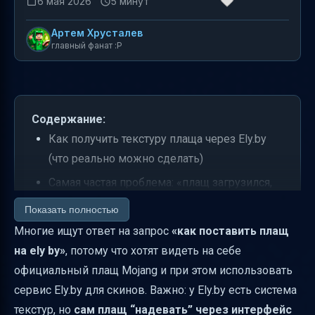
6 мая 2026
5 минут
Артем Хрусталев
главный фанат :P
Содержание:
Как получить текстуру плаща через Ely.by
(что реально можно сделать)
Самая частая проблема: «плащ загрузился,
но не отображается»
Показать полностью
Пример корректного подхода: получать
Многие ищут ответ на запрос
«как поставить плащ
текстуры и отдавать их клиенту
на ely by»
, потому что хотят видеть на себе
официальный плащ Mojang и при этом использовать
Почему “официальные плащи” и Ely.by — не
сервис Ely.by для скинов. Важно: у Ely.by есть система
одно и то же
текстур, но
сам плащ “надевать” через интерфейс
Что нужно знать про различия Bedrock и