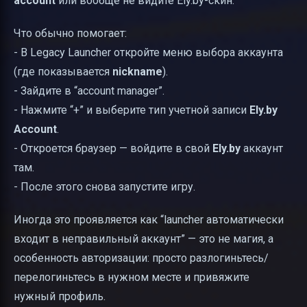
account
или вообще не видите Ely.by-скин.
Что обычно помогает:
- В Legacy Launcher откройте меню выбора аккаунта
(где показывается
nickname
).
- Зайдите в “account manager”.
- Нажмите “+” и выберите тип учетной записи
Ely.by
Account
.
- Откроется браузер — войдите в свой
Ely.by
аккаунт
там.
- После этого снова запустите игру.
Иногда это проявляется как “launcher автоматически
входит в неправильный аккаунт” — это не магия, а
особенность авторизации: просто разлогиньтесь/
перелогиньтесь в нужном месте и привяжите
нужный профиль.