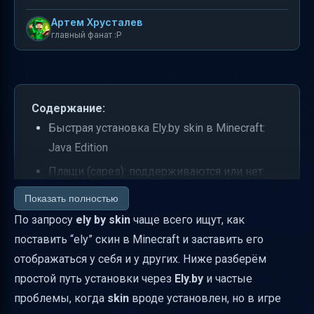
Артем Хрусталев
главный фанат :P
Содержание:
Быстрая установка Ely.by skin в Minecraft:
Java Edition
Плащи (capes): поддерживаются или нет
Почему скин не отображается: диагностика
Показать полностью
по причинам
По запросу
ely by skin
чаще всего ищут, как
поставить “ely” скин в Minecraft и заставить его
Скины на серверах: когда нужен
отображаться у себя и у других. Ниже разберём
командный способ
простой путь установки через
Ely.by
и частые
Что такое “tag ely” и почему его используют
проблемы, когда
skin
вроде установлен, но в игре
при поиске