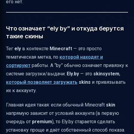
его нет.
Где искать Ely skins и как понимать выдачу
Итог: самый надёжный сценарий
Что означает “ely by” и откуда берутся
такие скины
Тег
ely
в контексте
Minecraft
— это просто
тематическая метка, по
которой находят и
сортируют
работы. А “by” обычно означает привязку к
системе загрузки/выдачи:
Ely.by
— это
skinsystem
,
который позволяет загружать
skins
и привязывать
их к аккаунту.
Главная идея такая: если обычный Minecraft
skin
напрямую зависит от условий аккаунта (в первую
очередь от
premium
), то Ely.by старается сделать
установку проще и даёт собственный способ показа.