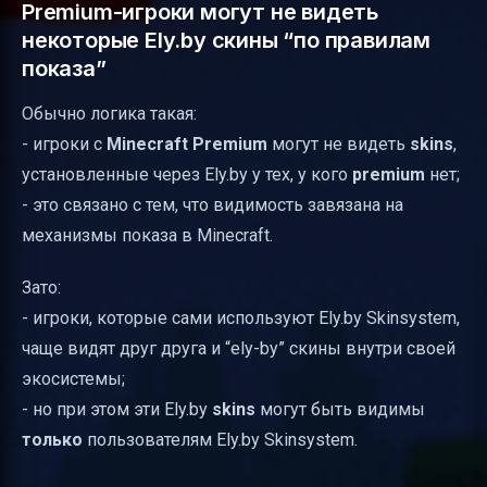
Premium-игроки могут не видеть
некоторые Ely.by скины “по правилам
показа”
Обычно логика такая:
- игроки с
Minecraft Premium
могут не видеть
skins
,
установленные через Ely.by у тех, у кого
premium
нет;
- это связано с тем, что видимость завязана на
механизмы показа в Minecraft.
Зато:
- игроки, которые сами используют Ely.by Skinsystem,
чаще видят друг друга и “ely-by” скины внутри своей
экосистемы;
- но при этом эти Ely.by
skins
могут быть видимы
только
пользователям Ely.by Skinsystem.