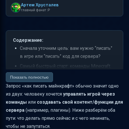
Артем Хрусталев
главный фанат :P
Содержание:
Сначала уточним цель: вам нужно “писать”
в игре или “писать” код для сервера?
Самый быстрый старт: команды Minecraft
(что “писать” прямо в игре)
Показать полностью
Как “писать” на сервере от имени
Запрос «как писать майнкрафт» обычно значит одно
«ВНИМАНИЕ»: сообщения и правила
из двух: человеку хочется
управлять игрой через
команды
или
создавать свой контент/функции для
Если вы хотите делать “своё”: minecraft-
сервера
(например, плагины). Ниже разберём оба
плагины на Java — с чего начинать
пути: что делать прямо сейчас и с чего начинать,
Ресурсы и обучение: как учить java именно
чтобы не запутаться.
под minecraft