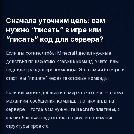
Инструменты: IDEA вместо Eclipse, сборка
через Maven, помощники
Сначала уточним цель: вам
Архитектура, чтобы код не превращался в
нужно “писать” в игре или
кашу
“писать” код для сервера?
База данных и нагрузка сервера: почему
Если вы хотите, чтобы Minecraft делал нужные
нельзя делать “как попало”
действия по нажатию клавиш/команд в чате, вам
Готовые библиотеки: не изобретайте
подойдёт раздел про
команды
. Это самый быстрый
велосипед
старт: вы “пишете” через текстовые команды.
Как использовать нейросети в разработке
minecraft-плагинов (и не утонуть)
Если вы хотите добавить в мир что-то своё — новые
механики, сообщения, команды, логику игры на
GitHub Copilot и доступ для школьников/
сервере — тогда вам нужны
minecraft-плагины
, а
студентов
значит базовая подготовка по
java
и понимание
“Рецепт” для первого шага: как начать
структуры проекта.
писать minecraft без страха