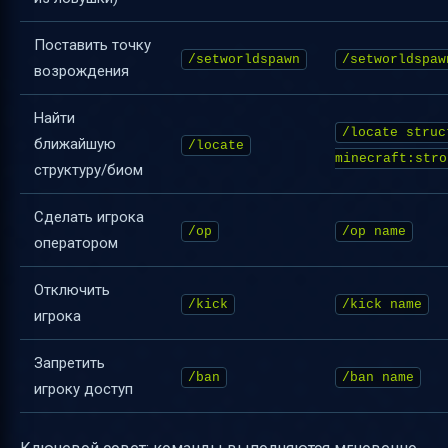
Поставить точку
/setworldspawn
/setworldspaw
возрождения
Найти
/locate struc
ближайшую
/locate
minecraft:stro
структуру/биом
Сделать игрока
/op
/op name
оператором
Отключить
/kick
/kick name
игрока
Запретить
/ban
/ban name
игроку доступ