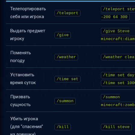
Телепортировать
/teleport ste
/teleport
себя или игрока
-200 64 300
Выдать предмет
/give Steve
/give
игроку
minecraft:diam
Поменять
/weather
/weather clea
погоду
Установить
/time set day
/time set
время суток
/time set 100
Призвать
/summon
/summon
сущность
minecraft:zomb
Убить игрока
(для “спасения”
/kill
/kill steve
из ловушки)