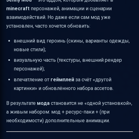
Бонус: маленький лайфхак для порядка в
minecraft
персонажей, анимации и сценарии
установках
взаимодействий. Но даже если сам мод уже
установлен, часто хочется обновить:
Итог
внешний вид героинь (скины, варианты одежды,
новые стили);
визуальную часть (текстуры, внешний рендер
персонажей);
впечатление от
геймплей
за счёт «другой
картинки» и обновлённого набора ассетов.
В результате
мода
становится не «одной установкой»,
а живым набором: мод + ресурс-паки + (при
необходимости) дополнительные анимации.