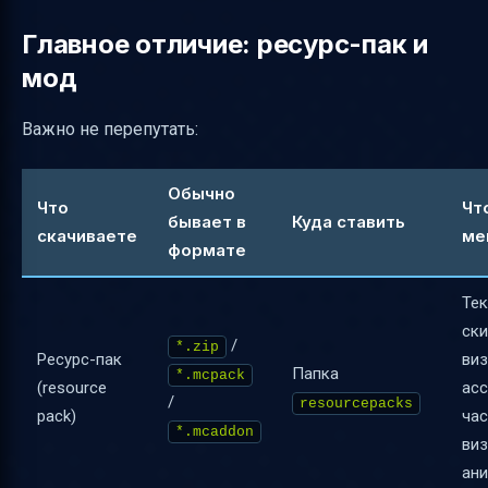
Главное отличие: ресурс-пак и
мод
Важно не перепутать:
Обычно
Что
Чт
бывает в
Куда ставить
скачиваете
ме
формате
Тек
ск
/
*.zip
Ресурс-пак
ви
Папка
*.mcpack
(resource
асс
/
resourcepacks
pack)
час
*.mcaddon
ви
ан