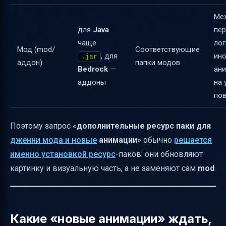
Мех
для
Java
пер
чаще
лог
Мод (mod/
Соответствующие
, для
ин
.jar
аддон)
папки модов
Bedrock
—
ан
аддоны
на 
по
Поэтому запрос «
дополнительные ресурс паки для
дженни мода и новые
анимации
» обычно
решается
именно установкой ресурс
-паков: они обновляют
картинку и визуальную часть, а не заменяют сам
mod
.
Какие «новые анимации» ждать,