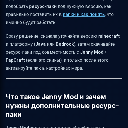
Подготовка: проверьте версию Minecraft и
подобрать
ресурс-паки
под нужную версию, как
платформу
правильно поставить их в
папки и как понять
, что
Как установить ресурс-пак в Minecraft
именно будет работать.
(универсальный принцип)
Где находятся папки ресурс-паков
Сразу решение: сначала уточняйте версию
minecraft
и платформу (
Java
или
Bedrock
), затем скачивайте
Установка для Bedrock (MCPE): импорт
ресурс-паки под совместимость с
Jenny Mod
/
через игру
FapCraft
(если это скины), и только после этого
Установка для Java: ресурс-паки и отдельно
активируйте пак в настройках мира.
моды
Что делать, если нужен пакет под FapCraft /
Jenny Mod (скины)
Что такое Jenny Mod и зачем
Какие именно персонажи часто получают
нужны дополнительные ресурс-
новые скины
паки
Активация: как понять, что пакет реально
работает
Jenny Mod
— это аддон, который добавляет в