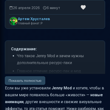
26 апреля 2026
6 минут
Артем Хрусталев
главный фанат :P
Содержание:
Что такое Jenny Mod и зачем нужны
дополнительные ресурс-паки
Главное отличие: ресурс-пак и мод
Какие «новые анимации» ждать, а какие —
Показать полностью
нет
Если вы уже установили
Jenny Mod
и хотите, чтобы в
вашем мире появилось больше «живости» —
новые
Ресурс-пак с новыми скинами: пример
анимации
, другие внешности и свежие визуальные
набора для Jenny Mod
эффекты, то эта статья поможет. Ниже разберём, как