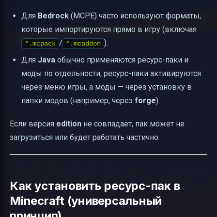
Для
Bedrock
(MCPE) часто используют форматы,
которые импортируются прямо в игру (включая
/
).
*.mcpack
*.mcaddon
Для
Java
обычно применяются ресурс-паки и
моды по отдельности; ресурс-паки активируются
через меню игры, а моды — через установку в
папки модов (например, через
forge
).
Если версия
edition
не совпадает, пак может не
загрузиться или будет работать частично.
Как установить ресурс-пак в
Minecraft (универсальный
принцип)