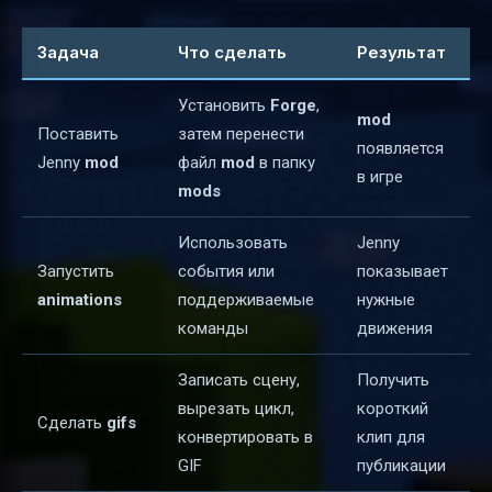
Задача
Что сделать
Результат
Установить
Forge
,
mod
Поставить
затем перенести
появляется
Jenny
mod
файл
mod
в папку
в игре
mods
Использовать
Jenny
Запустить
события или
показывает
animations
поддерживаемые
нужные
команды
движения
Записать сцену,
Получить
вырезать цикл,
короткий
Сделать
gifs
конвертировать в
клип для
GIF
публикации