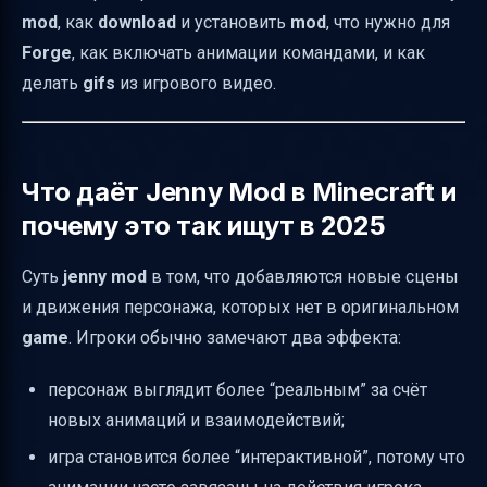
mod
, как
download
и установить
mod
, что нужно для
делают gifs
Forge
, как включать анимации командами, и как
Как создать собственные анимации в
делать
gifs
из игрового видео.
видео и превратить их в GIF
Если вы ориентируетесь на “последние
версии” в Telegram
Что даёт Jenny Mod в Minecraft и
Что именно искать в 2025, чтобы анимации
почему это так ищут в 2025
работали стабильно
Мини-таблица: что делать по шагам
Суть
jenny mod
в том, что добавляются новые сцены
и движения персонажа, которых нет в оригинальном
Итог: как получить нужные animations для
game
. Игроки обычно замечают два эффекта:
Jenny Mod в 2025
персонаж выглядит более “реальным” за счёт
новых анимаций и взаимодействий;
игра становится более “интерактивной”, потому что