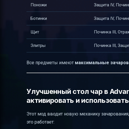
Поножи
Защита IV, Починк
Ботинки
Защита IV, Починк
Щит
Починка III, Отр
Элитры
Починка III, Защи
Все предметы имеют
максимальные зачаров
Улучшенный стол чар в Advan
активировать и использовать
Этот мод вводит новую механику зачаровани
это работает: