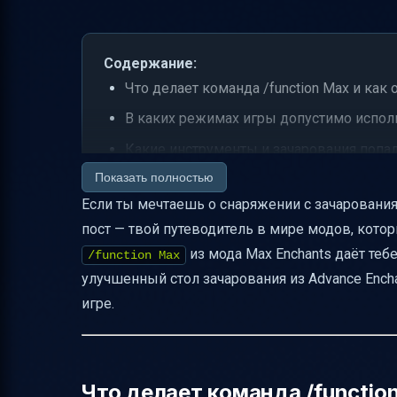
Содержание:
Что делает команда /function Max и ка
В каких режимах игры допустимо испол
Какие инструменты и зачарования попа
Показать полностью
Что во втором ящике — броня, щиты и э
Если ты мечтаешь о снаряжении с зачаровани
Улучшенный стол чар в Advance Enchantm
пост — твой путеводитель в мире модов, ко
Принципиальная разница между обычн
из мода Max Enchants даёт теб
/function Max
Какие предметы можно зачаровывать в
улучшенный стол зачарования из Advance Encha
Как работают уровни опыта и пороги дл
игре.
Пошаговое выполнение зачарования на
Вкладка Vanilla и кнопка Mending — как
Что делает команда /functio
Ограничения и совместимость модов