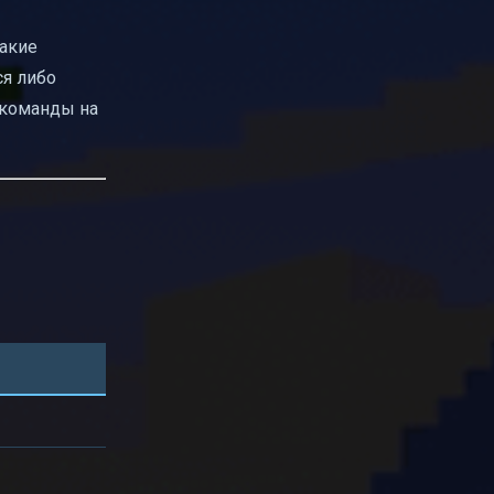
такие
ся либо
 команды на