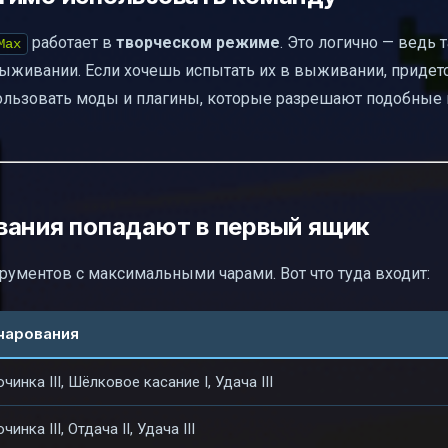
работает в
творческом режиме
. Это логично — ведь 
Max
живании. Если хочешь испытать их в выживании, придет
пользовать моды и плагины, которые разрешают подобные
вания попадают в первый ящик
ументов с максимальными чарами. Вот что туда входит:
чарования
инка III, Шёлковое касание I, Удача III
нка III, Отдача II, Удача III