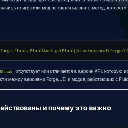
по совместимости
начит, что игра или мод пытается вызвать метод, которого 
ообщества разработчиков
тимо с другими модами
оков
PI-несовместимость
я модпаков
отсутствует или отличается в версии API, которую и
dStack
рналов
и между версиями Forge, JEI и модов, работающих с Fluid
жать в пуле
ия
делять виновника
действованы и почему это важно
ра