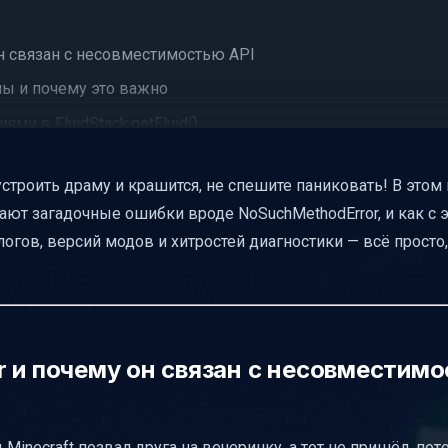
он связан с несовместимостью API
ны и почему это важно
ями в FluidStack.getFluid()
ти версий в сборке
строить драму и крашится, не спешите паниковать! В этом
 выявления ошибки
чают загадочные ошибки вроде NoSuchMethodError, и как с 
среде
огов, версий модов и хитростей диагностики — всё просто,
MethodError с Fluid API
ия
местимости
r и почему он связан с несовместим
ошибки
телей модпаков
 Minecraft позвал друга на вечеринку, а тот не пришёл, пот