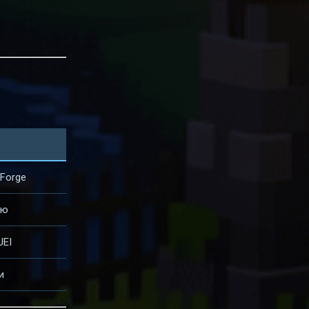
Forge
ию
JEI
и