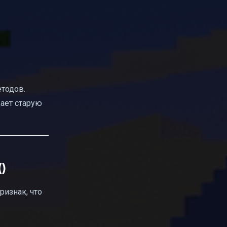
етодов.
дает старую
()
ризнак, что