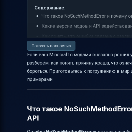
Содержание:
Что такое NoSuchMethodError и почему 
Какие версии модов и API задействова
Как понять, что ошибка связана с различи
Показать полностью
Как подтвердить проблему совместимос
Если ваш Minecraft с модами внезапно решил у
Какие разделы лога стоит изучать для
разберём, как понять причину краша, что озна
Как воспроизвести ошибку в тестовой 
бороться. Приготовьтесь к погружению в мир л
Какие моды чаще всего вызывают NoSuch
примерами.
Рекомендованные варианты исправлен
Можно ли применить патч или слой сов
Как проверить, что проблема устранена
Что такое NoSuchMethodErro
API
Какие части игры ломаются из-за этой 
Практические рекомендации для созда
Ошибка
NoSuchMethodError
— это как если бы