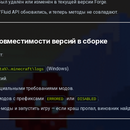
был удалён или изменён в текущей версии Forge.
e/Fluid API обновились, и теперь методы не совпадают.
овместимости версий в сборке
т:
(Windows).
ta%\.minecraft\logs
сий.
официальными требованиями модов.
 модов с префиксами
или
.
ERRORED
DISABLED
-моды и запустить игру — если краш пропал, виновник найд