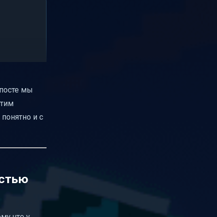
 посте мы
этим
 понятно и с
остью
ому что у