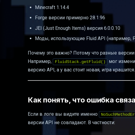
Моды-утилиты для диагностики крашей
Minecraft 1.14.4
Диагностика краша по модам
Forge версии примерно 28.1.96
Почему важна версия Java и выделенна
JEI (Just Enough Items) версия 6.0.0.10
Что делать с папкой crash-reports
Моды, использующие Fluid API (например, Fl
Как использовать GitHub для проверки
Почему это важно? Потому что разные версии 
Систематизация борьбы с крашами
Например,
мог изменит
FluidStack.getFluid()
Таблица для быстрого понимания префи
версию API, а у вас стоит новая, игра крашится.
Заключение
Полезные ссылки
Как понять, что ошибка связан
Если в логе вы видите именно
NoSuchMethodEr
версии API не совпадают. В частности: