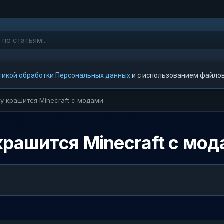
тикой обработки Персональных данных
и с использованием файлов 
му крашится Minecraft с модами
крашится Minecraft с мо