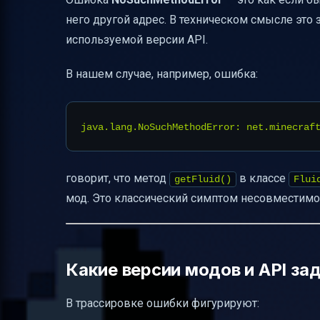
Где найти официальную документацию 
него другой адрес. В техническом смысле это з
Как подготовить отчёт об ошибке для с
используемой версии API.
Что делать, если обновление несовмес
В нашем случае, например, ошибка:
Временные обходные решения для игр
Как объяснить игрокам причину ошибки
Индикаторы в игре, указывающие на A
Альтернативы и обходные сценарии дл
говорит, что метод
в классе
getFluid()
Flui
Как улучшить логирование и сборку жу
мод. Это классический симптом несовместимост
Какие версии FluidStack и Fluid API дер
Примеры подобных ошибок и их решен
Как читать логи загрузки модов и опре
Какие версии модов и API за
Где найти и как открыть latest.log
В трассировке ошибки фигурируют:
Как открыть логи через консоль лаунче