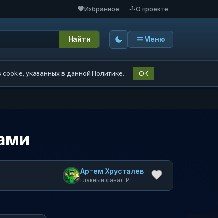
Избранное
О проекте
Найти
Меню
cookie, указанных в данной Политике.
OK
дами
Артем Хрусталев
главный фанат :P