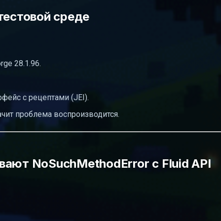
тестовой среде
rge 28.1.96.
фейс с рецептами (JEI).
начит проблема воспроизводится.
ают NoSuchMethodError с Fluid API