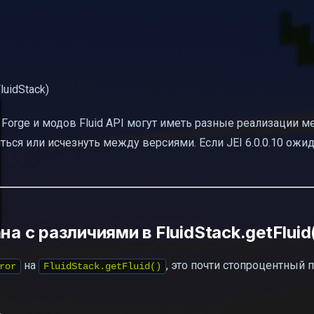
я память
uidStack)
 проблем модов
Forge и модов Fluid API могут иметь разные реализации м
ься или исчезнуть между версиями. Если JEI 6.0.0.10 ожи
ксов модов в логах
а с различиями в FluidStack.getFluid
на
, это почти стопроцентный п
ror
FluidStack.getFluid()