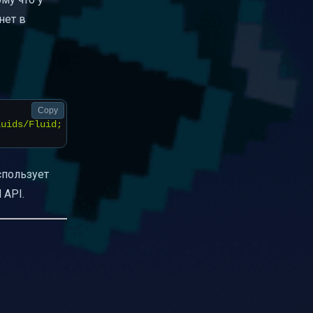
нет в
Copy
спользует
 API.