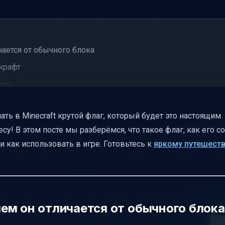
ичается от обычного блока
крафт
ить
ие флага
ть в Minecraft крутой флаг, который будет это настоящим
у! В этом посте мы разберёмся, что такое флаг, как его со
зоров
 как использовать в игре. Готовьтесь к
яркому путешест
ческие советы
 флагов
 чем он отличается от обычного блока
ьзованию флагов