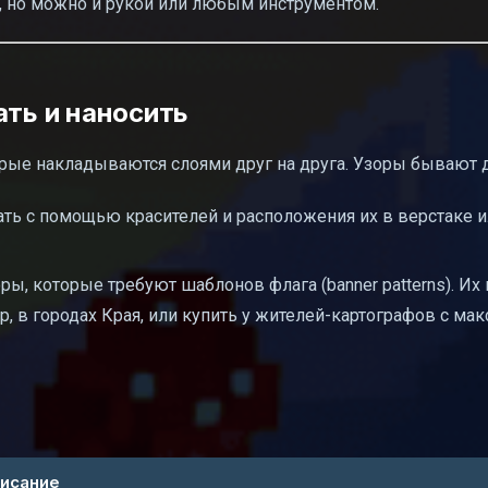
, но можно и рукой или любым инструментом.
ать и наносить
орые накладываются слоями друг на друга. Узоры бывают 
ать с помощью красителей и расположения их в верстаке 
ы, которые требуют шаблонов флага (banner patterns). Их
р, в городах Края, или купить у жителей-картографов с ма
исание