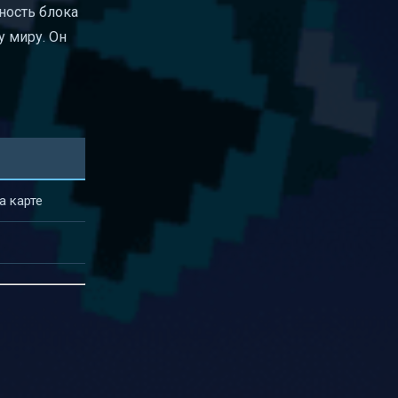
ность блока
у миру. Он
а карте