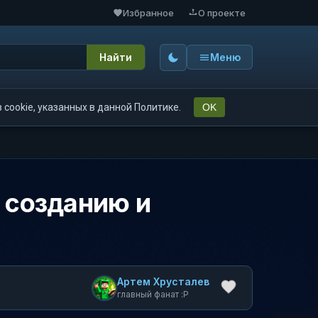
Избранное
О проекте
Найти
Меню
cookie, указанных в данной Политике.
OK
о созданию и
Артем Хрусталев
главный фанат :P