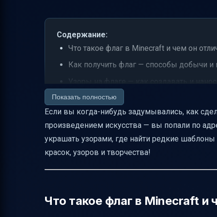
Содержание:
Что такое флаг в Minecraft и чем он отл
Как получить флаг — способы добычи и 
Узоры на флаге — как создавать и нанос
Показать полностью
Как работает раскраска и перекрашиван
Если вы когда-нибудь задумывались, как сдела
Красители и цвета — выбор и сочетания
произведением искусства — вы попали по адрес
Ткацкий станок — упрощаем создание у
украшать узорами, где найти редкие шаблоны и
Как удалить узоры с флага
красок, узоров и творчества!
Использование флагов в игре — практи
Где найти редкие и стандартные флаги
Важные нюансы и ошибки при создании
Что такое флаг в Minecraft и
Итоговая таблица по созданию и испол