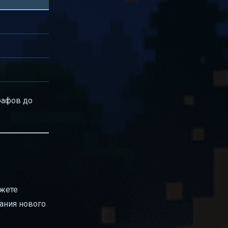
рафов до
ожете
дания нового