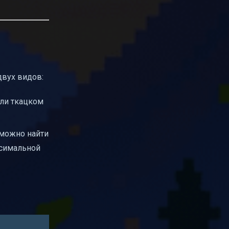
двух видов:
или ткацком
 можно найти
ксимальной