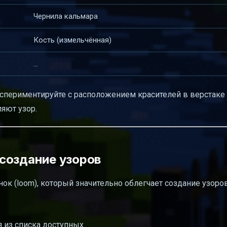
Чернила кальмара
Кость (измельчённая)
...
спериментируйте с расположением красителей в верстаке
ляют узор.
создание узоров
анок (loom), который значительно облегчает создание узоров
 из списка доступных