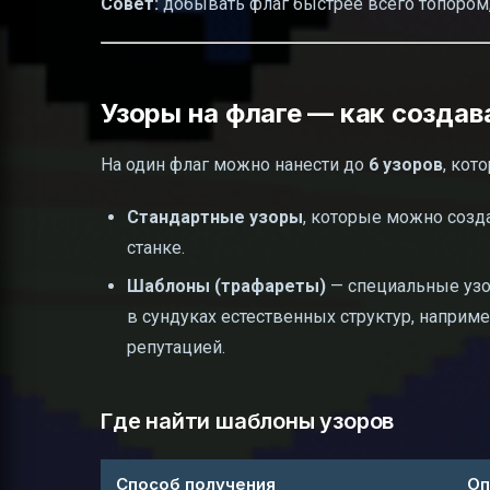
Совет:
добывать флаг быстрее всего топором
Узоры на флаге — как создав
На один флаг можно нанести до
6 узоров
, кот
Стандартные узоры
, которые можно созд
станке.
Шаблоны (трафареты)
— специальные узор
в сундуках естественных структур, наприме
репутацией.
Где найти шаблоны узоров
Способ получения
Оп