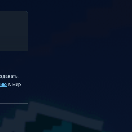
здавать,
вию
в мир