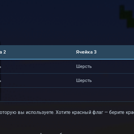
а 2
Ячейка 3
ь
Шерсть
ь
Шерсть
которую вы используете. Хотите красный флаг — берите кр