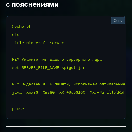
с пояснениями
Copy
@echo off

cls

title Minecraft Server

REM Укажите имя вашего серверного ядра

set SERVER_FILE_NAME=spigot.jar

REM Выделяем 8 ГБ памяти, используем оптимальные фл
java -Xmx8G -Xms8G -XX:+UseG1GC -XX:+ParallelRefPr