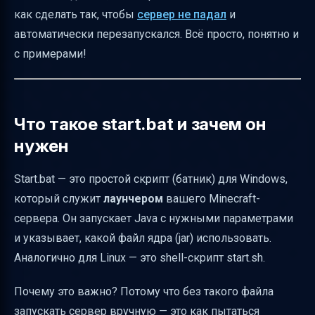
Флаги JVM для производительности: что и
как сделать так, чтобы
сервер не падал
и
зачем
автоматически перезапускался. Всё просто, понятно и
Пример start.bat с флагами для Windows
с примерами!
Пример start.sh с циклом перезапуска для
Linux
Как правильно использовать
Что такое start.bat и зачем он
автоматический перезапуск
нужен
Важные советы по памяти и
Start.bat — это простой скрипт (батник) для Windows,
производительности
который служит
лаунчером
вашего Minecraft-
Ведение журнала сборки мусора (GC
сервера. Он запускает Java с нужными параметрами
logging)
и указывает, какой файл ядра (jar) использовать.
Как правильно структурировать скрипты и
Аналогично для Linux — это shell-скрипт start.sh.
где их хранить
Пример итогового файла start.bat с
Почему это важно? Потому что без такого файла
пояснениями
запускать сервер вручную — это как пытаться