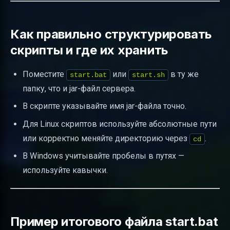
Как правильно структурировать
скрипты и где их хранить
Поместите
или
в ту же
start.bat
start.sh
папку, что и jar-файл сервера.
В скрипте указывайте имя jar-файла точно.
Для Linux скриптов используйте абсолютные пути
или корректно меняйте директорию через
.
cd
В Windows учитывайте пробелы в путях —
используйте кавычки.
Пример итогового файла start.bat