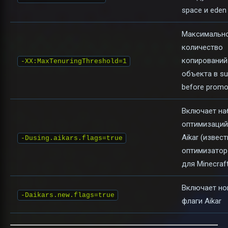
space и eden
Максимальн
количество
копирований
-XX:MaxTenuringThreshold=1
объекта в su
before promo
Включает на
оптимизаций
Aikar (извес
-Dusing.aikars.flags=true
оптимизатор
для Minecraft
Включает н
-Daikars.new.flags=true
флаги Aikar