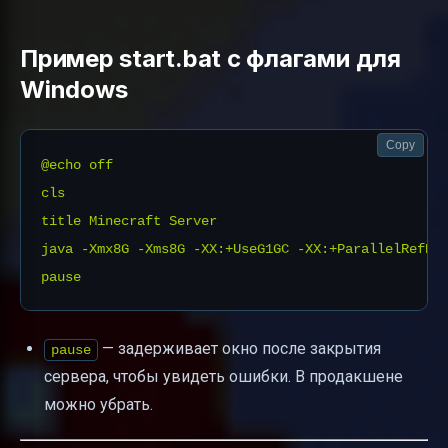
Пример start.bat с флагами для
Windows
Copy
@echo off

cls

title Minecraft Server

java -Xmx8G -Xms8G -XX:+UseG1GC -XX:+ParallelRefPr
— задерживает окно после закрытия
pause
сервера, чтобы увидеть ошибки. В продакшене
можно убрать.