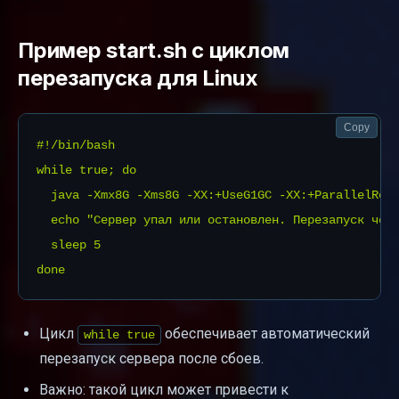
Пример start.sh с циклом
перезапуска для Linux
Copy
#!/bin/bash

while true; do

  java -Xmx8G -Xms8G -XX:+UseG1GC -XX:+ParallelRef
  echo "Сервер упал или остановлен. Перезапуск чере
  sleep 5

Цикл
обеспечивает автоматический
while true
перезапуск сервера после сбоев.
Важно: такой цикл может привести к