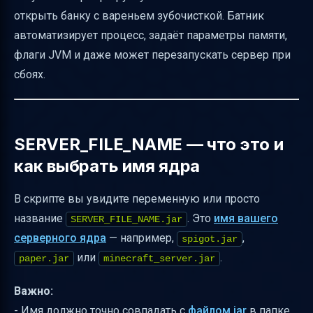
открыть банку с вареньем зубочисткой. Батник
Частые ошибки и как их исправлять
автоматизирует процесс, задаёт параметры памяти,
Итог: как сделать start.bat для Minecraft-
флаги JVM и даже может перезапускать сервер при
сервера
сбоях.
Полезные ссылки
SERVER_FILE_NAME — что это и
как выбрать имя ядра
В скрипте вы увидите переменную или просто
название
. Это
имя вашего
SERVER_FILE_NAME.jar
серверного ядра
— например,
,
spigot.jar
или
.
paper.jar
minecraft_server.jar
Важно:
- Имя должно точно совпадать с
файлом jar
в папке