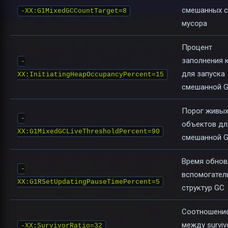
смешанных 
-XX:G1MixedGCCountTarget=8
мусора
Процент
заполнения 
-
для запуска
XX:InitiatingHeapOccupancyPercent=15
смешанной 
Порог живы
-
объектов дл
XX:G1MixedGCLiveThresholdPercent=90
смешанной 
Время обнов
-
вспомогател
XX:G1RSetUpdatingPauseTimePercent=5
структур GC
Соотношени
между surviv
-XX:SurvivorRatio=32