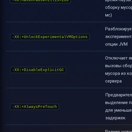
-XX:MaxGCPauseMillis=200
сборку мусор
мс)
Разблокируе
эксперимент
-XX:+UnlockExperimentalVMOptions
опции JVM
Отключает я
вызовы сбо
-XX:+DisableExplicitGC
мусора из к
сервера
Предварител
выделение п
-XX:+AlwaysPreTouch
для уменьше
задержек
Размер ново