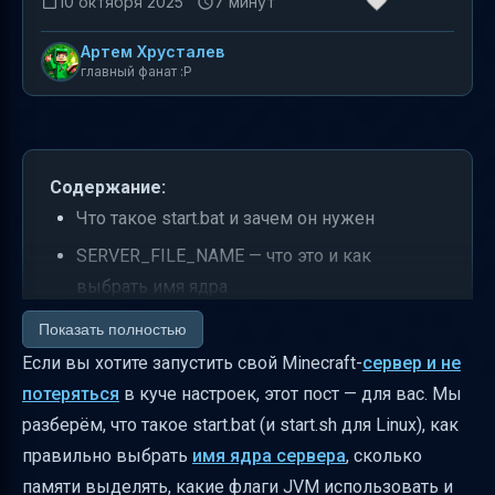
10 октября 2025
7 минут
Артем Хрусталев
главный фанат :P
Содержание:
Что такое start.bat и зачем он нужен
SERVER_FILE_NAME — что это и как
выбрать имя ядра
Различия между Windows (батник) и Linux
Показать полностью
(bash)
Если вы хотите запустить свой Minecraft-
сервер и не
потеряться
в куче настроек, этот пост — для вас. Мы
Минимальная и рекомендуемая память для
разберём, что такое start.bat (и start.sh для Linux), как
сервера Minecraft
правильно выбрать
имя ядра сервера
, сколько
Как выбрать значения Xmx и Xms
памяти выделять, какие флаги JVM использовать и