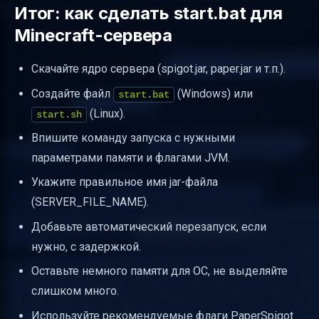
Итог: как сделать start.bat для
Minecraft-сервера
Скачайте ядро сервера (spigot.jar, paper.jar и т.п.).
Создайте файл
(Windows) или
start.bat
(Linux).
start.sh
Впишите команду запуска с нужными
параметрами памяти и флагами JVM.
Укажите правильное имя jar-файла
(SERVER_FILE_NAME).
Добавьте автоматический перезапуск, если
нужно, с задержкой.
Оставьте немного памяти для ОС, не выделяйте
слишком много.
Используйте рекомендуемые флаги PaperSpigot