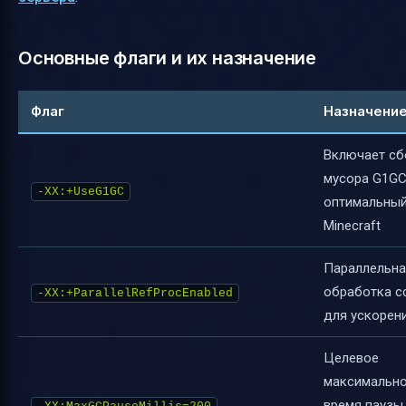
Основные флаги и их назначение
Флаг
Назначени
Включает с
мусора G1GC
-XX:+UseG1GC
оптимальный
Minecraft
Параллельна
обработка с
-XX:+ParallelRefProcEnabled
для ускорен
Целевое
максимальн
время паузы