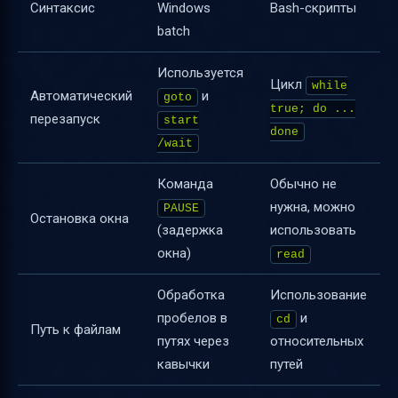
Синтаксис
Windows
Bash-скрипты
batch
Используется
Цикл
while
Автоматический
и
goto
true; do ...
перезапуск
start
done
/wait
Команда
Обычно не
нужна, можно
PAUSE
Остановка окна
(задержка
использовать
окна)
read
Обработка
Использование
пробелов в
и
cd
Путь к файлам
путях через
относительных
кавычки
путей