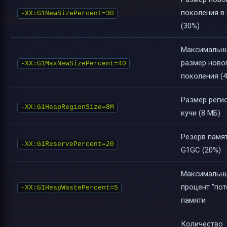
поколения в 
-XX:G1NewSizePercent=30
(30%)
Максимальн
размер ново
-XX:G1MaxNewSizePercent=40
поколения (
Размер реги
-XX:G1HeapRegionSize=8M
кучи (8 МБ)
Резерв памя
-XX:G1ReservePercent=20
G1GC (20%)
Максимальн
процент "пот
-XX:G1HeapWastePercent=5
памяти
Количество