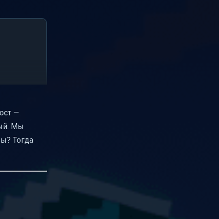
ост —
ый. Мы
вы? Тогда