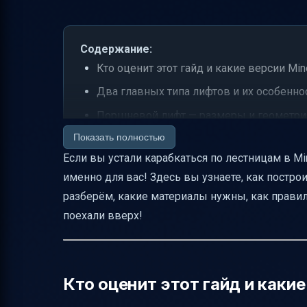
Содержание:
Кто оценит этот гайд и какие версии Min
Два главных типа лифтов и их особенно
Поршневой лифт — размеры и геометр
Показать полностью
Пошаговая инструкция по сборке поршн
Если вы устали карабкаться по лестницам в Min
Материалы для простого поршневого л
именно для вас! Здесь вы узнаете, как постр
Тестирование и устранение ошибок
разберём, какие материалы нужны, как прави
Советы по устойчивой работе лифта
поехали вверх!
Водный лифт — как построить и что учес
Организация выхода и дизайн
Безопасность и устойчивость водного л
Кто оценит этот гайд и какие
Таблица сравнения лифтов