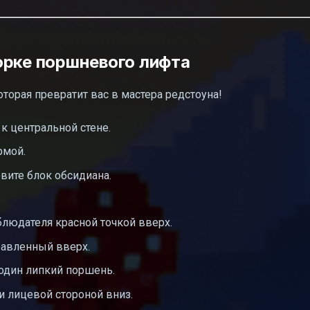
орке поршневого лифта
оторая превратит вас в мастера редстоуна!
к центральной стене.
рмой.
овите блок обсидиана.
блюдателя красной точкой вверх.
равленный вверх.
 один липкий поршень.
и лицевой стороной вниз.