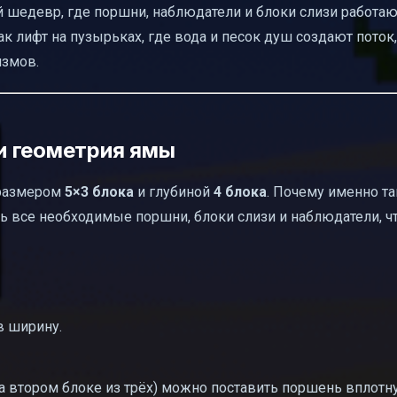
шедевр, где поршни, наблюдатели и блоки слизи работают
ак лифт на пузырьках, где вода и песок душ создают поток,
измов.
и геометрия ямы
размером
5×3 блока
и глубиной
4 блока
. Почему именно т
ть все необходимые поршни, блоки слизи и наблюдатели, ч
в ширину.
на втором блоке из трёх) можно поставить поршень вплотну