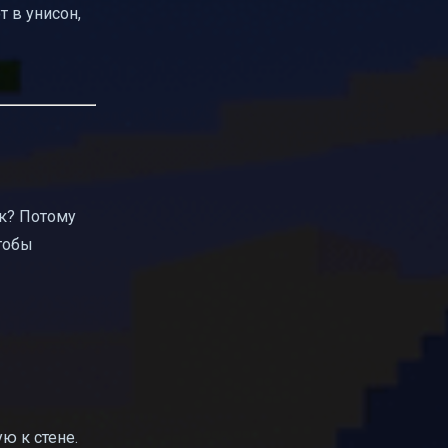
 в унисон,
ак? Потому
тобы
ю к стене.