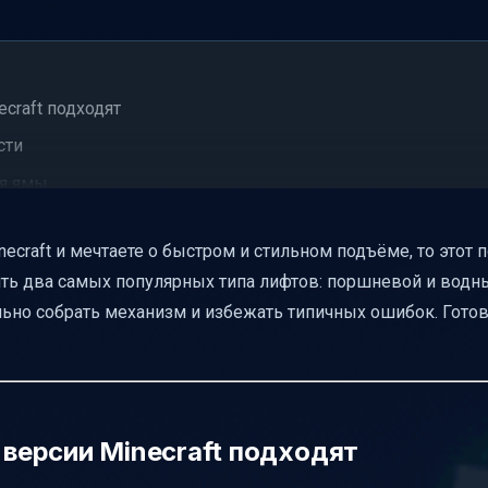
ecraft подходят
сти
ия ямы
евого лифта
ecraft и мечтаете о быстром и стильном подъёме, то этот п
ифта
оить два самых популярных типа лифтов: поршневой и водн
льно собрать механизм и избежать типичных ошибок. Гото
ть
ифта
 версии Minecraft подходят