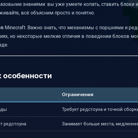
 базовыми знаниями: вы уже умеете копать, ставить блоки 
живайте, всё объясним просто и понятно.
on
Minecraft. Важно знать, что механизмы с поршнями и ре
иях, но некоторые мелкие отличия в поведении блоков мог
зде.
х особенности
Ограничения
оды
Требует редстоуна и точной сборк
ет редстоуна
Занимает больше места, медленне