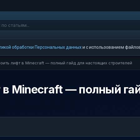
тикой обработки Персональных данных
и с использованием файлов 
роить лифт в Minecraft — полный гайд для настоящих строителей
 в Minecraft — полный га