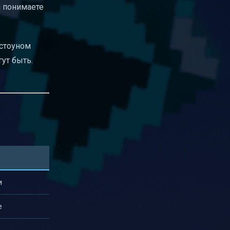
и понимаете
дстоуном
ут быть.
и
е